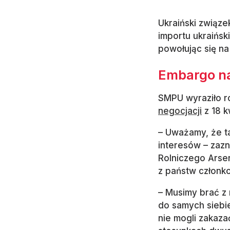
Ukraiński związ
importu ukraińsk
powołując się n
Embargo na
SMPU wyraziło r
negocjacji
z 18 k
– Uważamy, że t
interesów – zaz
Rolniczego Arsen
z państw członk
– Musimy brać z 
do samych siebie
nie mogli zakaza