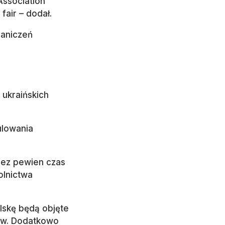
Association
fair – dodał.
raniczeń
 ukraińskich
ulowania
zez pewien czas
olnictwa
lskę będą objęte
liw. Dodatkowo