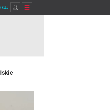
YBUJ
lskie