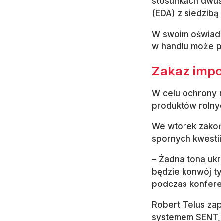
stosunkach dwus
(EDA) z siedzibą 
W swoim oświadc
w handlu może p
Zakaz impo
W celu ochrony 
produktów rolnyc
We wtorek zakoń
spornych kwestii
– Żadna tona
ukr
będzie konwój ty
podczas konfere
Robert Telus zap
systemem SENT, 