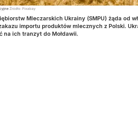
acyjne
Źródło:
Pixabay
iębiorstw Mleczarskich Ukrainy (SMPU) żąda od w
akazu importu produktów mlecznych z Polski. Ukr
ć na ich tranzyt do Mołdawii.