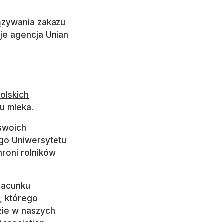
ązywania zakazu
je agencja Unian
olskich
tu mleka.
 swoich
go Uniwersytetu
roni rolników
szacunku
t, którego
dzie w naszych