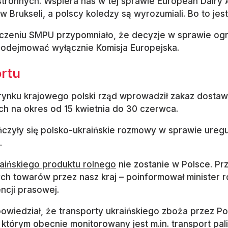
tronnych. Wspiera nas w tej sprawie European Dairy 
w Brukseli, a polscy koledzy są wyrozumiali. Bo to jest 
zeniu SMPU przypomniało, że decyzje w sprawie og
odejmować wyłącznie Komisja Europejska.
rtu
rynku krajowego polski rząd wprowadził zakaz dostaw
h na okres od 15 kwietnia do 30 czerwca.
czyły się polsko-ukraińskie rozmowy w sprawie ureg
.
aińskiego produktu rolnego
nie zostanie w Polsce. Pr
ch towarów przez nasz kraj – poinformował minister r
ncji prasowej.
owiedział, że transporty ukraińskiego zboża przez Po
którym obecnie monitorowany jest m.in. transport pa