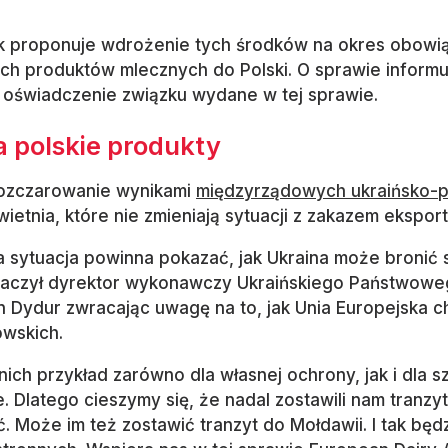
ek proponuje wdrożenie tych środków na okres obowi
ich produktów mlecznych do Polski. O sprawie informu
a oświadczenie związku wydane w tej sprawie.
 polskie produkty
ozczarowanie wynikami
międzyrządowych ukraińsko-p
wietnia, które nie zmieniają sytuacji z zakazem ekspor
a sytuacja powinna pokazać, jak Ukraina może bronić
naczył dyrektor wykonawczy Ukraińskiego Państwowe
 Dydur zwracając uwagę na to, jak Unia Europejska ch
owskich.
nich przykład zarówno dla własnej ochrony, jak i dla 
. Dlatego cieszymy się, że nadal zostawili nam tranzy
ć. Może im też zostawić tranzyt do Mołdawii. I tak bę