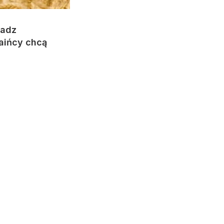
ładz
aińcy chcą