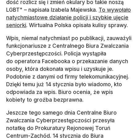
dość rozlicz się i zmień okulary bo takie noszą
LGBT" – napisała Izabela Majewska.
To wywołało
natychmiastowe działanie policji i szybkie ujęcie
seniorki
. Wirtualna Polska opisała kulisy sprawy.
Wpis, niemal natychmiast po publikacji, zauważyli
funkcjonariusze z Centralnego Biura Zwalczania
Cyberprzestępczości. Policja wystąpiła
do operatora Facebooka o przekazanie danych
osoby, która dokonała wpisu i uzyskuje je.
Podobnie z danymi od firmy telekomunikacyjnej.
Dzięki temu już 14 stycznia było wiadomo, kto
odpowiada za wpis. Biuro ocenia, że wpis
kobiety to groźba bezprawna.
Jeszcze tego samego dnia Centralne Biuro
Zwalczania Cyberprzestępczości przesyła
notatkę do Prokuratury Rejonowej Toruń
Centrum-Zachód. 14 stycznia do Biura