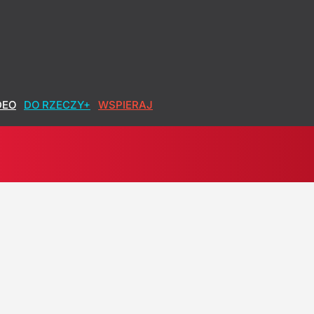
i: Wspólny mianownik to irracjonalizm
DEO
DO RZECZY+
WSPIERAJ
 postawi prezes"
owa po polsku