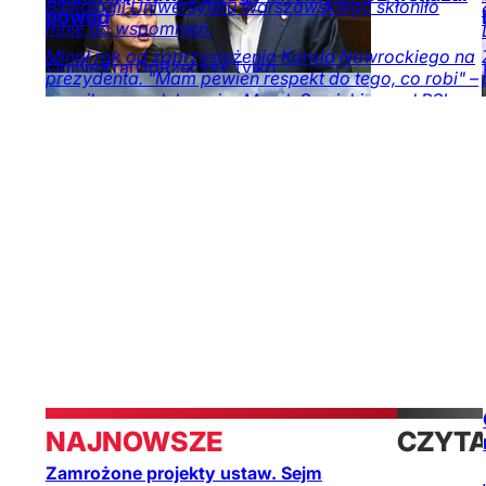
Bibliologii Uniwersytetu Warszawskiego skłoniło
powód
mnie do wspomnień.
Minął rok od zaprzysiężenia Karola Nawrockiego na
Opinie
Kraj
DoRzeczy+
Tylko
prezydenta. "Mam pewien respekt do tego, co robi" –
na DoRzeczy.pl
ocenił marszałek senior Marek Sawicki, poseł PSL.
Opinie
Kraj
Obserwator
mediów
NAJNOWSZE
CZYT
Zamrożone projekty ustaw. Sejm