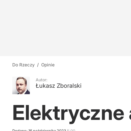
We Francji znów wezwania do cenzury. Musk 
dodaj
Cukiernik przypomina: Zielony Ład to próba c
6
Do Rzeczy
/
Opinie
Bednarska 2/4
Autor:
Łukasz Zboralski
dodaj
Elektryczne
Dodano:
16
października
2023
5:00