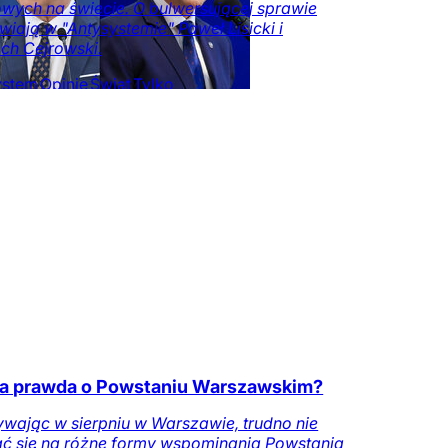
wych na świecie. O bulwersującej sprawie
iają w "Antysystemie" Paweł Lisicki i
ch Cejrowski.
ystem
Opinie
Świat
Tylko
zeczy.pl
ta prawda o Powstaniu Warszawskim?
wając w sierpniu w Warszawie, trudno nie
ąć się na różne formy wspominania Powstania