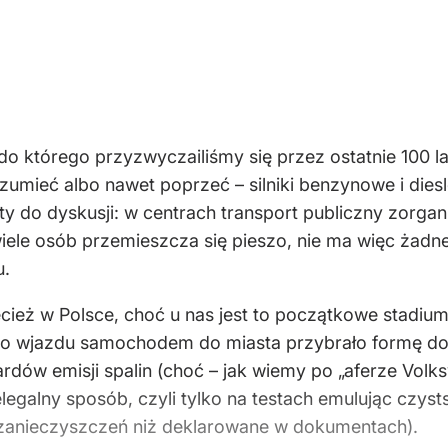
do którego przyzwyczailiśmy się przez ostatnie 100 
rozumieć albo nawet poprzeć – silniki benzynowe i di
 do dyskusji: w centrach transport publiczny zorgani
 wiele osób przemieszcza się pieszo, nie ma więc żadn
u.
ież w Polsce, choć u nas jest to początkowe stadium 
 do wjazdu samochodem do miasta przybrało formę 
ardów emisji spalin (choć – jak wiemy po „aferze Vo
legalny sposób, czyli tylko na testach emulując czyst
 zanieczyszczeń niż deklarowane w dokumentach).