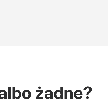
przeszkadza
entralnego sterowania gospodarką
 albo żadne?