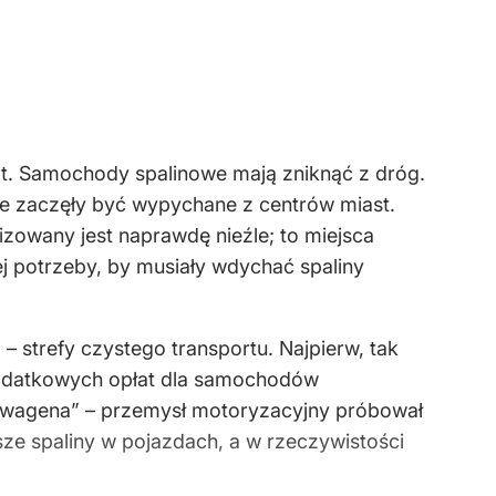
lat. Samochody spalinowe mają zniknąć z dróg.
esle zaczęły być wypychane z centrów miast.
zowany jest naprawdę nieźle; to miejsca
ej potrzeby, by musiały wdychać spaliny
– strefy czystego transportu. Najpierw, tak
dodatkowych opłat dla samochodów
lkswagena” – przemysł motoryzacyjny próbował
sze spaliny w pojazdach, a w rzeczywistości