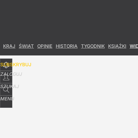
Udostępnij
46
Skomentuj
KRAJ
ŚWIAT
OPINIE
HISTORIA
TYGODNIK
KSIĄŻKI
WI
SUBSKRYBUJ
ZALOGUJ
SZUKAJ
MENU