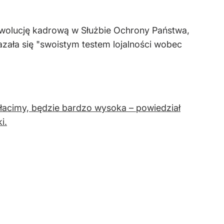
ewolucję kadrową w Służbie Ochrony Państwa,
zała się "swoistym testem lojalności wobec
płacimy, będzie bardzo wysoka – powiedział
i.