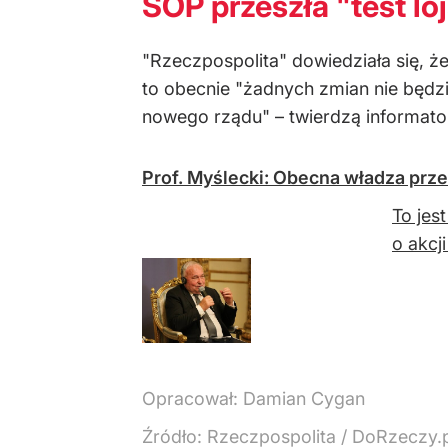
SOP przeszła "test l
"Rzeczpospolita" dowiedziała się, 
to obecnie "żadnych zmian nie będz
nowego rządu" – twierdzą informato
Prof. Myślecki: Obecna władza prz
To jes
o akcj
Opracował:
Damian Cygan
Źródło:
Rzeczpospolita
/
DoRzeczy.p