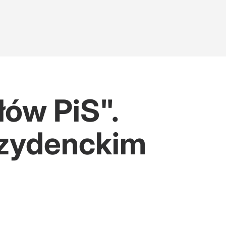
łów PiS".
ezydenckim