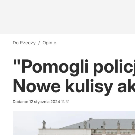
Do Rzeczy
/
Opinie
"Pomogli polic
Nowe kulisy a
Dodano:
12
stycznia
2024
11:31