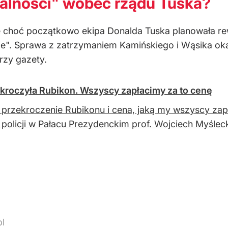
ojalności" wobec rządu Tuska?
że choć początkowo ekipa Donalda Tuska planowała r
ie". Sprawa z zatrzymaniem Kamińskiego i Wąsika oka
rzy gazety.
ekroczyła Rubikon. Wszyscy zapłacimy za to cenę
t przekroczenie Rubikonu i cena, jaką my wszyscy za
i policji w Pałacu Prezydenckim prof. Wojciech Myśleck
l