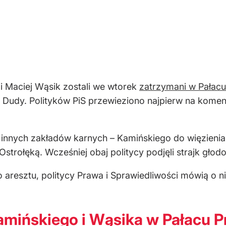
i Maciej Wąsik zostali we wtorek
zatrzymani w Pałac
 Dudy. Polityków PiS przewieziono najpierw na komend
 innych zakładów karnych – Kamińskiego do więzieni
strołęką. Wcześniej obaj politycy podjęli strajk głod
 do aresztu, politycy Prawa i Sprawiedliwości mówią o 
amińskiego i Wąsika w Pałacu 