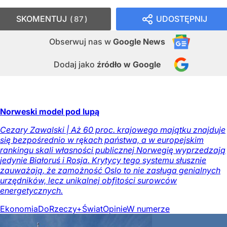
SKOMENTUJ
UDOSTĘPNIJ
87
Obserwuj nas
w
Google News
Dodaj jako
źródło w Google
Norweski model pod lupą
Cezary Zawalski | Aż 60 proc. krajowego majątku znajduje
się bezpośrednio w rękach państwa, a w europejskim
rankingu skali własności publicznej Norwegię wyprzedzają
jedynie Białoruś i Rosja. Krytycy tego systemu słusznie
zauważają, że zamożność Oslo to nie zasługa genialnych
urzędników, lecz unikalnej obfitości surowców
energetycznych.
Ekonomia
DoRzeczy+
Świat
Opinie
W numerze