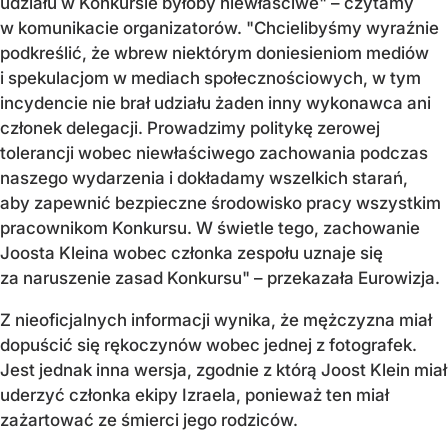
udziału w Konkursie byłoby niewłaściwe" – czytamy
w komunikacie organizatorów. "Chcielibyśmy wyraźnie
podkreślić, że wbrew niektórym doniesieniom mediów
i spekulacjom w mediach społecznościowych, w tym
incydencie nie brał udziału żaden inny wykonawca ani
członek delegacji. Prowadzimy politykę zerowej
tolerancji wobec niewłaściwego zachowania podczas
naszego wydarzenia i dokładamy wszelkich starań,
aby zapewnić bezpieczne środowisko pracy wszystkim
pracownikom Konkursu. W świetle tego, zachowanie
Joosta Kleina wobec członka zespołu uznaje się
za naruszenie zasad Konkursu" – przekazała Eurowizja.
Z nieoficjalnych informacji wynika, że mężczyzna miał
dopuścić się rękoczynów wobec jednej z fotografek.
Jest jednak inna wersja, zgodnie z którą Joost Klein miał
uderzyć członka ekipy Izraela, ponieważ ten miał
zażartować ze śmierci jego rodziców.