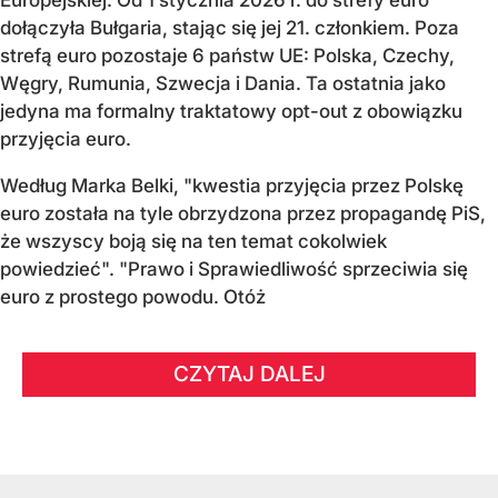
Europejskiej. Od 1 stycznia 2026 r. do strefy euro
dołączyła Bułgaria, stając się jej 21. członkiem.
Poza
strefą euro pozostaje 6 państw UE:
Polska, Czechy,
Węgry, Rumunia, Szwecja i Dania
. Ta ostatnia jako
jedyna ma formalny traktatowy opt-out z obowiązku
przyjęcia euro.
Według Marka Belki, "kwestia przyjęcia przez Polskę
euro została na tyle obrzydzona przez propagandę PiS,
że wszyscy boją się na ten temat cokolwiek
powiedzieć". "Prawo i Sprawiedliwość sprzeciwia się
euro z prostego powodu. Otóż
CZYTAJ DALEJ