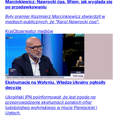
Marcinkiewicz: Nawrocki ćpa. Wiem, jak wygląda się
po przedawkowaniu
Były premier Kazimierz Marcinkiewicz stwierdził w
mediach publicznych, że "Karol Nawrocki ćpa".
Kraj
Obserwator mediów
Ekshumacje na Wołyniu. Władze Ukrainy ogłosiły
decyzję
Ukraiński IPN poinformował, że jest zgoda na
przeprowadzenie ekshumacji polskich ofiar
ludobójstwa wołyńskiego w Hucie Pieniackiej i
Ugłach.