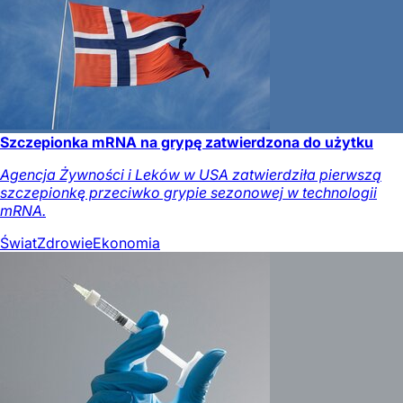
Szczepionka mRNA na grypę zatwierdzona do użytku
Agencja Żywności i Leków w USA zatwierdziła pierwszą
szczepionkę przeciwko grypie sezonowej w technologii
mRNA.
Świat
Zdrowie
Ekonomia