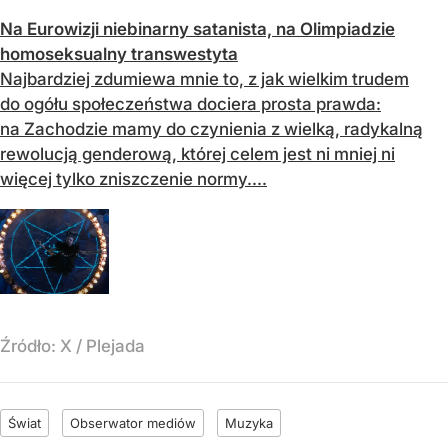
Na Eurowizji niebinarny satanista, na Olimpiadzie
homoseksualny transwestyta
Najbardziej zdumiewa mnie to, z jak wielkim trudem
do ogółu społeczeństwa dociera prosta prawda:
na Zachodzie mamy do czynienia z wielką, radykalną
rewolucją genderową, której celem jest ni mniej ni
więcej tylko zniszczenie normy....
Źródło:
X
/
Plejada
Świat
Obserwator mediów
Muzyka