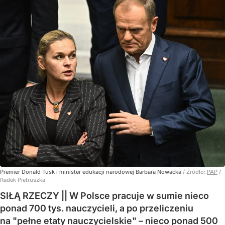
Premier Donald Tusk i minister edukacji narodowej Barbara Nowacka
/ Źródło:
PAP
/
Radek Pietruszka
SIŁĄ RZECZY || W Polsce pracuje w sumie nieco
ponad 700 tys. nauczycieli, a po przeliczeniu
na "pełne etaty nauczycielskie" – nieco ponad 500