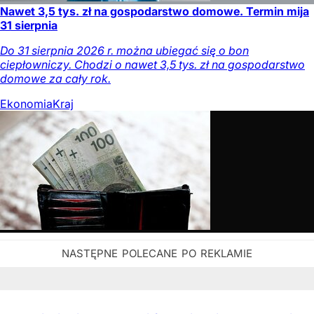
Nawet 3,5 tys. zł na gospodarstwo domowe. Termin mija
31 sierpnia
Do 31 sierpnia 2026 r. można ubiegać się o bon
ciepłowniczy. Chodzi o nawet 3,5 tys. zł na gospodarstwo
domowe za cały rok.
Ekonomia
Kraj