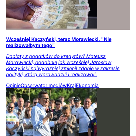
Wcześniej Kaczyński, teraz Morawiecki. "Nie
realizowałbym tego"
Dopłaty z podatków do kredytów? Mateusz
Morawiecki, podobnie jak wcześniej Jarosław
Kaczyński najwyraźniej zmienił zdanie w zakresie
polityki, którą wprowadzili i realizowali.
Opinie
Obserwator mediów
Kraj
Ekonomia