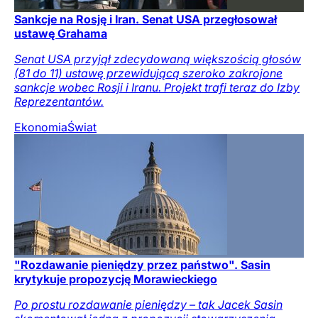
Sankcje na Rosję i Iran. Senat USA przegłosował
ustawę Grahama
Senat USA przyjął zdecydowaną większością głosów
(81 do 11) ustawę przewidującą szeroko zakrojone
sankcje wobec Rosji i Iranu. Projekt trafi teraz do Izby
Reprezentantów.
Ekonomia
Świat
"Rozdawanie pieniędzy przez państwo". Sasin
krytykuje propozycję Morawieckiego
Po prostu rozdawanie pieniędzy – tak Jacek Sasin