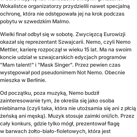
Wokalistce organizatorzy przydzielili nawet specjalną
ochronę, która nie odstępowała jej na krok podczas
pobytu w szwedzkim Malmo.
Wielki finał odbył się w sobotę. Zwycięzcą Eurowizji
okazał się reprezentant Szwajcarii. Nemo, czyli Nemo
Mettler, karierę rozpoczął w wieku 15 lat. Ma na swoim
koncie udział w szwajcarskich edycjach programów
"Mam talent!" i "Mask Singer". Przez pewien czas
występował pod pseudonimem Not Nemo. Obecnie
mieszka w Berlinie.
Od początku, poza muzyką, Nemo budził
zainteresowanie tym, że określa się jako osoba
niebinarna (czyli taka, która nie utożsamia się ani z płcią
żeńską ani męską). Muzyk stosuje zaimki oni/ich. Przez
cały konkurs, gdzie tylko mógł, prezentował flagę
w barwach żołto-biało-fioletowych, która jest