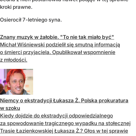
kroki prawne.
Osierocił 7-letniego syna.
Znany muzyk w żałobie. "To nie tak miało być"
Michał Wiśniewski podzielił się smutną informacją
o śmierci przyjaciela. Opublikował wspomnienie
z młodości.
Niemcy o ekstradycji Łukasza Ż. Polska prokuratura
w szoku
Kiedy dojdzie do ekstradycji odpowiedzialnego
za spowodowanie tragicznego wypadku na stołecznej
Trasie Łazienkowskiej Łukasza Ż.? Głos w tej sprawie