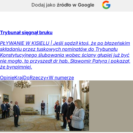
Dodaj jako
źródło w Google
Trybunał sięgnął bruku
PŁYWANIE W KISIELU | Jeśli sądził ktoś, że po błazeńskim
składaniu przez tuskowych nominatów do Trybunału
Konstytucyjnego ślubowania wobec ściany głupiej już być
nie mogło, to przyszedł dr hab. Sławomir Patyra i pokazał,
że bynajmniej.
Opinie
Kraj
DoRzeczy+
W numerze