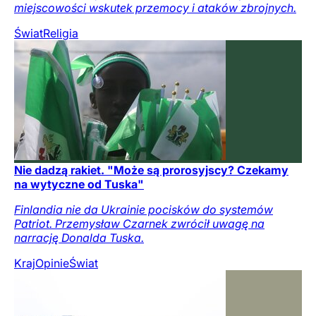
miejscowości wskutek przemocy i ataków zbrojnych.
Świat
Religia
Nie dadzą rakiet. "Może są prorosyjscy? Czekamy
na wytyczne od Tuska"
Finlandia nie da Ukrainie pocisków do systemów
Patriot. Przemysław Czarnek zwrócił uwagę na
narrację Donalda Tuska.
Kraj
Opinie
Świat