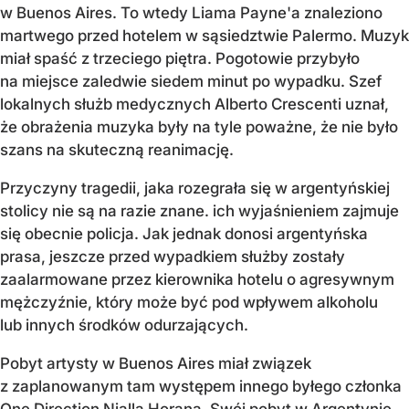
w Buenos Aires. To wtedy Liama Payne'a znaleziono
martwego przed hotelem
w sąsiedztwie Palermo
. Muzyk
miał spaść z trzeciego piętra. Pogotowie przybyło
na miejsce zaledwie siedem minut po wypadku. Szef
lokalnych służb medycznych Alberto Crescenti uznał,
że obrażenia muzyka były na tyle poważne, że nie było
szans na skuteczną reanimację.
Przyczyny tragedii, jaka rozegrała się w argentyńskiej
stolicy nie są na razie znane. ich wyjaśnieniem zajmuje
się obecnie policja. Jak jednak donosi argentyńska
prasa, jeszcze przed wypadkiem służby zostały
zaalarmowane przez kierownika hotelu o agresywnym
mężczyźnie, który może być pod wpływem alkoholu
lub innych środków odurzających.
Pobyt artysty w Buenos Aires miał związek
z zaplanowanym tam występem innego byłego członka
One Direction Nialla Horana. Swój pobyt w Argentynie