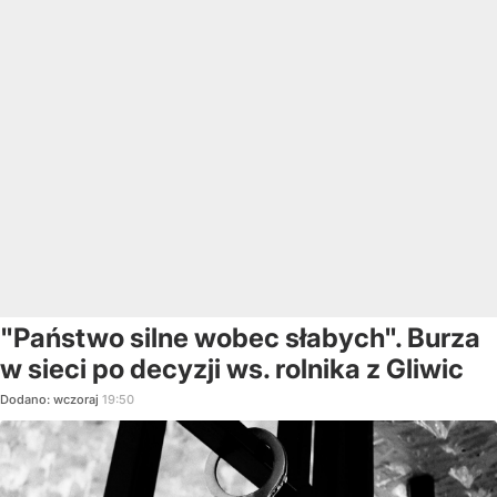
"Państwo silne wobec słabych". Burza
w sieci po decyzji ws. rolnika z Gliwic
Dodano:
wczoraj
19:50