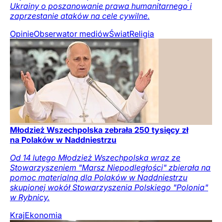
Ukrainy o poszanowanie prawa humanitarnego i
zaprzestanie ataków na cele cywilne.
Opinie
Obserwator mediów
Świat
Religia
Młodzież Wszechpolska zebrała 250 tysięcy zł
na Polaków w Naddniestrzu
Od 14 lutego Młodzież Wszechpolska wraz ze
Stowarzyszeniem "Marsz Niepodległości" zbierała na
pomoc materialną dla Polaków w Naddniestrzu
skupionej wokół Stowarzyszenia Polskiego "Polonia"
w Rybnicy.
Kraj
Ekonomia