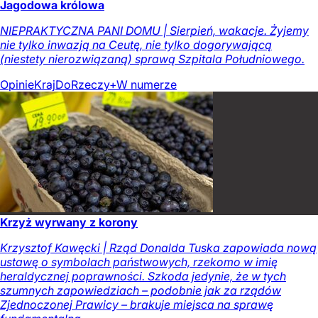
Jagodowa królowa
NIEPRAKTYCZNA PANI DOMU | Sierpień, wakacje. Żyjemy
nie tylko inwazją na Ceutę, nie tylko dogorywającą
(niestety nierozwiązaną) sprawą Szpitala Południowego.
Opinie
Kraj
DoRzeczy+
W numerze
Krzyż wyrwany z korony
Krzysztof Kawęcki | Rząd Donalda Tuska zapowiada nową
ustawę o symbolach państwowych, rzekomo w imię
heraldycznej poprawności. Szkoda jedynie, że w tych
szumnych zapowiedziach – podobnie jak za rządów
Zjednoczonej Prawicy – brakuje miejsca na sprawę