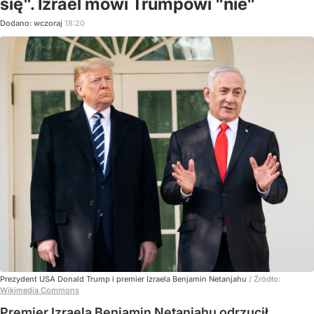
się". Izrael mówi Trumpowi "nie"
Dodano:
wczoraj
18:20
Prezydent USA Donald Trump i premier Izraela Benjamin Netanjahu
/ Źródło:
Wikimedia Commons
Premier Izraela Benjamin Netanjahu odrzucił