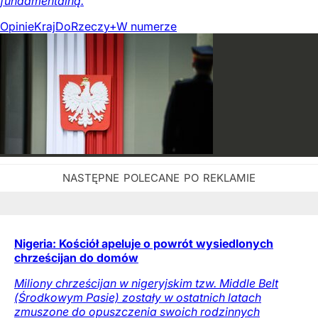
fundamentalną.
Opinie
Kraj
DoRzeczy+
W numerze
Nigeria: Kościół apeluje o powrót wysiedlonych
chrześcijan do domów
Miliony chrześcijan w nigeryjskim tzw. Middle Belt
(Środkowym Pasie) zostały w ostatnich latach
zmuszone do opuszczenia swoich rodzinnych