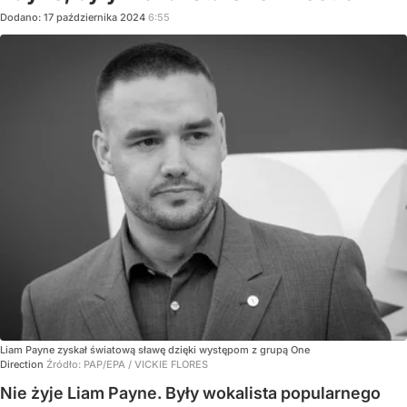
Dodano:
17
października
2024
6:55
Liam Payne zyskał światową sławę dzięki występom z grupą One
Direction
Źródło:
PAP/EPA
/
VICKIE FLORES
Nie żyje Liam Payne. Były wokalista popularnego