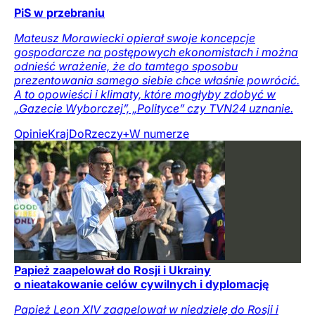
PiS w przebraniu
Mateusz Morawiecki opierał swoje koncepcje
gospodarcze na postępowych ekonomistach i można
odnieść wrażenie, że do tamtego sposobu
prezentowania samego siebie chce właśnie powrócić.
A to opowieści i klimaty, które mogłyby zdobyć w
„Gazecie Wyborczej”, „Polityce” czy TVN24 uznanie.
Opinie
Kraj
DoRzeczy+
W numerze
Papież zaapelował do Rosji i Ukrainy
o nieatakowanie celów cywilnych i dyplomację
Papież Leon XIV zaapelował w niedzielę do Rosji i