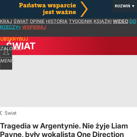
ROZWIŃ
▼
KRAJ
ŚWIAT
OPINIE
HISTORIA
TYGODNIK
KSIĄŻKI
WIDEO
DO
RZECZY+
WSPIERAJ
SUBSKRYBUJ
ŚWIAT
ZALOGUJ
MENU
Świat
Tragedia w Argentynie. Nie żyje Liam
Payne, były wokalista One Direction