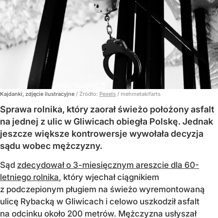
Kajdanki, zdjęcie ilustracyjne
/ Źródło:
Pexels
/
mehmetakifarts
Sprawa rolnika, który zaorał świeżo położony asfalt
na jednej z ulic w Gliwicach obiegła Polskę. Jednak
jeszcze większe kontrowersje wywołała decyzja
sądu wobec mężczyzny.
Sąd
zdecydował o 3-miesięcznym areszcie dla 60-
letniego rolnika
, który wjechał ciągnikiem
z podczepionym pługiem na świeżo wyremontowaną
ulicę Rybacką w Gliwicach i celowo uszkodził asfalt
na odcinku około 200 metrów. Mężczyzna usłyszał