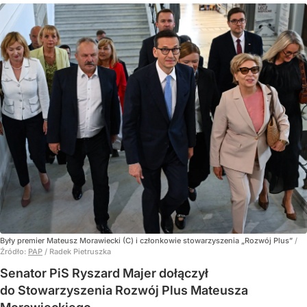
Były premier Mateusz Morawiecki (C) i członkowie stowarzyszenia „Rozwój Plus”
/
Źródło:
PAP
/
Radek Pietruszka
Senator PiS Ryszard Majer dołączył
do Stowarzyszenia Rozwój Plus Mateusza