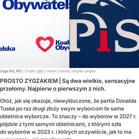
Logo KO, PiS
/ Źródło:
PAP
/
Albert Zawada, Wojtek Jargiło
PROSTO ZYGZAKIEM | Są dwa wielkie, sensacyjne
przełomy. Najpierw o pierwszym z nich.
Otóż, jak się okazuje, niewykluczone, że partia Donalda
Tuska po raz drugi złoży swym wyborcom te same
obietnice wyborcze. To znaczy – do wyborów w 2027 r.
pójdzie z tymi samymi obietnicami, z którymi szła
do wyborów w 2023 r. i których oczywiście, jak to ma