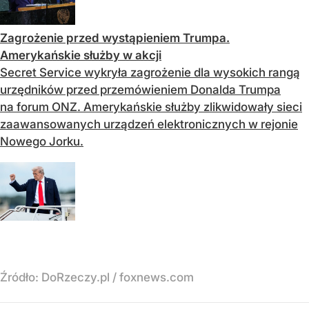
Zagrożenie przed wystąpieniem Trumpa.
Amerykańskie służby w akcji
Secret Service wykryła zagrożenie dla wysokich rangą
urzędników przed przemówieniem Donalda Trumpa
na forum ONZ. Amerykańskie służby zlikwidowały sieci
zaawansowanych urządzeń elektronicznych w rejonie
Nowego Jorku.
Źródło:
DoRzeczy.pl
/
foxnews.com