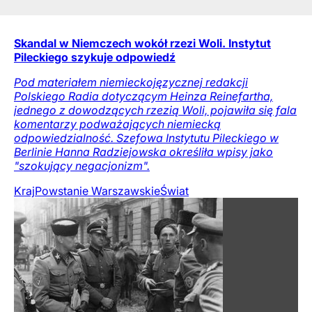
Skandal w Niemczech wokół rzezi Woli. Instytut
Pileckiego szykuje odpowiedź
Pod materiałem niemieckojęzycznej redakcji
Polskiego Radia dotyczącym Heinza Reinefartha,
jednego z dowodzących rzezią Woli, pojawiła się fala
komentarzy podważających niemiecką
odpowiedzialność. Szefowa Instytutu Pileckiego w
Berlinie Hanna Radziejowska określiła wpisy jako
"szokujący negacjonizm".
Kraj
Powstanie Warszawskie
Świat