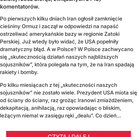
komentatorów.
Po pierwszych kilku dniach Iran ogłosił zamknięcie
cieśniny Ormuz i zaczął w odpowiedzi na napaść
ostrzeliwać amerykańskie bazy w regionie Zatoki
Perskiej. Już wtedy było widać, że USA popełniły
dramatyczny błąd. A w Polsce? W Polsce zachwycano
się „skutecznością działań naszych najbliższych
sojuszników”, która polegała na tym, że na Iran spadają
rakiety i bomby.
Po kilku miesiącach z tej „skuteczności naszych
sojuszników” nie zostało wiele. Prezydent USA miota się
od ściany do ściany, raz grożąc Iranowi zmiażdżeniem,
dekapitacją, anihilacją, raz opowiadając o bliskim,
leżącym niemal w zasięgu ręki „dealu”. Co dzień...
CZYTAJ DALEJ