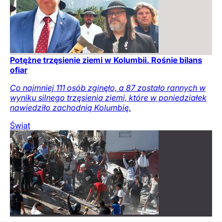
Potężne trzęsienie ziemi w Kolumbii. Rośnie bilans
ofiar
Co najmniej 111 osób zginęło, a 87 zostało rannych w
wyniku silnego trzęsienia ziemi, które w poniedziałek
nawiedziło zachodnią Kolumbię.
Świat