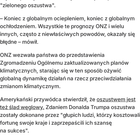
"zielonego oszustwa".
– Koniec z globalnym ociepleniem, koniec z globalnym
och
łodzeniem. Wszystkie te prognozy ONZ i wielu
innych, często z niewłaściwych powod
ów, okaza
ły się
błędne
– m
ówi
ł.
ONZ wezwała państwa do przedstawienia
Zgromadzeniu Og
ólnemu zaktualizowanych planów
klimatycznych, staraj
ąc się w ten spos
ób o
żywić
globalną dynamikę działań na rzecz przeciwdziałania
zmianom klimatycznym.
Amerykański przyw
ódca stwierdzi
ł, że
oszustwem jest
też ślad węglowy.
Zdaniem Donalda
Trumpa
oszustwa
zostały dokonane przez "
g
łupich ludzi, kt
órzy kosztowali
fortun
ę swoje kraje i zaprzepaścili ich szansę
na sukces".