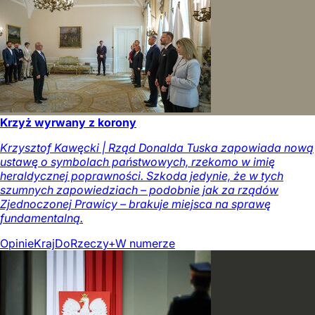
Krzyż wyrwany z korony
Krzysztof Kawęcki | Rząd Donalda Tuska zapowiada nową
ustawę o symbolach państwowych, rzekomo w imię
heraldycznej poprawności. Szkoda jedynie, że w tych
szumnych zapowiedziach – podobnie jak za rządów
Zjednoczonej Prawicy – brakuje miejsca na sprawę
fundamentalną.
Opinie
Kraj
DoRzeczy+
W numerze