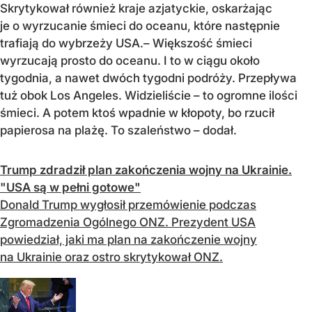
Skrytykował r
ównie
ż kraje azjatyckie, oskarżając
je o wyrzucanie śmieci do oceanu, kt
óre nast
ępnie
trafiają do wybrzeży USA.
– Wi
ększość śmieci
wyrzucają prosto do oceanu. I to w ciągu około
tygodnia, a nawet dw
óch tygodni podró
ży. Przepływa
tuż obok Los Angeles. Widzieliście
– to ogromne ilo
ści
śmieci. A potem ktoś wpadnie w kłopoty, bo rzucił
papierosa na plażę. To szaleństwo
– doda
ł.
Trump zdradził plan zakończenia wojny na Ukrainie.
"USA są w pełni gotowe"
Donald Trump wygłosił przemówienie podczas
Zgromadzenia Ogólnego ONZ. Prezydent USA
powiedział, jaki ma plan na zakończenie wojny
na Ukrainie oraz ostro skrytykował ONZ.