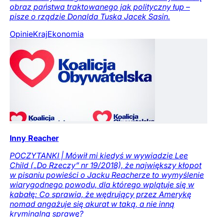
obraz państwa traktowanego jak polityczny łup –
pisze o rządzie Donalda Tuska Jacek Sasin.
Opinie
Kraj
Ekonomia
Inny Reacher
POCZYTANKI | Mówił mi kiedyś w wywiadzie Lee
Child („Do Rzeczy” nr 19/2018), że największy kłopot
w pisaniu powieści o Jacku Reacherze to wymyślenie
wiarygodnego powodu, dla którego wplątuje się w
kabałę: Co sprawia, że wędrujący przez Amerykę
nomad angażuje się akurat w taką, a nie inną
kryminalną sprawę?