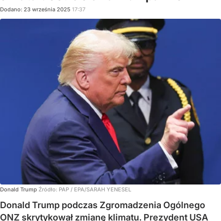
Dodano:
23
września
2025
17:37
Donald Trump
Źródło:
PAP
/
EPA/SARAH YENESEL
Donald Trump podczas Zgromadzenia Ogólnego
ONZ skrytykował zmianę klimatu. Prezydent USA