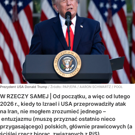
Prezydent USA Donald Trump
/ Źródło:
PAP/EPA
/
AARON SCHWARTZ / POOL
W RZECZY SAMEJ | Od początku, a więc od lutego
2026 r., kiedy to Izrael i USA przeprowadziły atak
na Iran, nie mogłem zrozumieć jednego –
entuzjazmu (muszę przyznać ostatnio nieco
przygasającego) polskich, głównie prawicowych (a
ściślej rzecz biorąc, związanych z PiS)