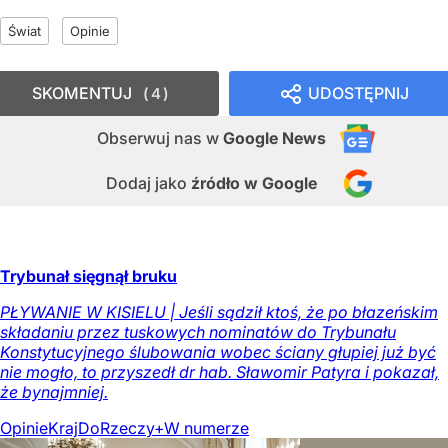
Świat
Opinie
SKOMENTUJ
UDOSTĘPNIJ
4
Obserwuj nas
w
Google News
Dodaj jako
źródło w Google
Trybunał sięgnął bruku
PŁYWANIE W KISIELU | Jeśli sądził ktoś, że po błazeńskim
składaniu przez tuskowych nominatów do Trybunału
Konstytucyjnego ślubowania wobec ściany głupiej już być
nie mogło, to przyszedł dr hab. Sławomir Patyra i pokazał,
że bynajmniej.
Opinie
Kraj
DoRzeczy+
W numerze