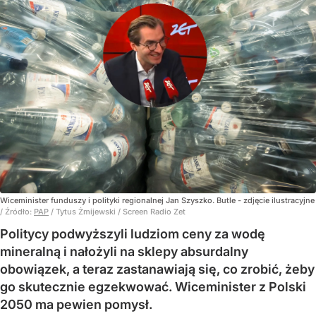
Wiceminister funduszy i polityki regionalnej Jan Szyszko. Butle - zdjęcie ilustracyjne
/ Źródło:
PAP
/
Tytus Żmijewski / Screen Radio Zet
Politycy podwyższyli ludziom ceny za wodę
mineralną i nałożyli na sklepy absurdalny
obowiązek, a teraz zastanawiają się, co zrobić, żeby
go skutecznie egzekwować. Wiceminister z Polski
2050 ma pewien pomysł.