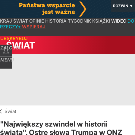
ROZWIŃ
▼
KRAJ
ŚWIAT
OPINIE
HISTORIA
TYGODNIK
KSIĄŻKI
WIDEO
DO
RZECZY+
WSPIERAJ
SUBSKRYBUJ
ŚWIAT
ZALOGUJ
MENU
Świat
"Największy szwindel w historii
świata". Ostre słowa Trumpa w ONZ