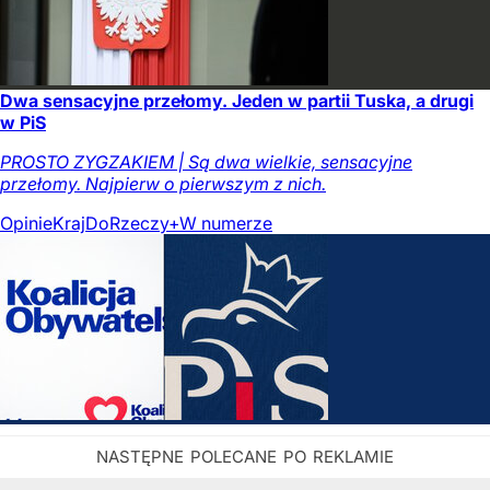
Dwa sensacyjne przełomy. Jeden w partii Tuska, a drugi
w PiS
PROSTO ZYGZAKIEM | Są dwa wielkie, sensacyjne
przełomy. Najpierw o pierwszym z nich.
Opinie
Kraj
DoRzeczy+
W numerze