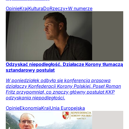
Opinie
Kraj
Kultura
DoRzeczy+
W numerze
Odzyskać niepodległość. Działacze Korony tłumaczą
sztandarowy postulat
W poniedziałek odbyła się konferencja prasowa
działaczy Konfederacji Korony Polskiej. Poseł Roman
Fritz przypomniał, co znaczy główny postulat KKP
odzyskania niepodległości.
Opinie
Ekonomia
Kraj
Unia Europejska