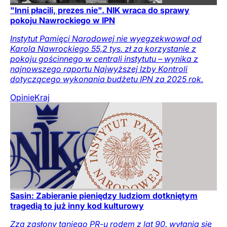
"Inni płacili, prezes nie". NIK wraca do sprawy
pokoju Nawrockiego w IPN
Instytut Pamięci Narodowej nie wyegzekwował od
Karola Nawrockiego 55,2 tys. zł za korzystanie z
pokoju gościnnego w centrali instytutu – wynika z
najnowszego raportu Najwyższej Izby Kontroli
dotyczącego wykonania budżetu IPN za 2025 rok.
Opinie
Kraj
Sasin: Zabieranie pieniędzy ludziom dotkniętym
tragedią to już inny kod kulturowy
Zza zasłony taniego PR-u rodem z lat 90. wyłania się