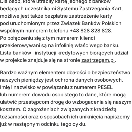
Dla osób, które utraciły kartę jednego z banków
będących uczestnikami Systemu Zastrzegania Kart,
możliwe jest także bezpłatne zastrzeżenie karty
pod uruchomionym przez Związek Banków Polskich
wspólnym numerem telefonu +48 828 828 828.
Po połączeniu się z tym numerem klienci
przekierowywani są na infolinię właściwego banku.
Lista banków i instytucji kredytowych biorących udział
w projekcie znajduje się na stronie
zastrzegam.pl
.
Bardzo ważnym elementem dbałości o bezpieczeństwo
naszych pieniędzy jest ochrona danych osobowych.
Imię i nazwisko w powiązaniu z numerem PESEL
lub numerem dowodu osobistego to dane, które mogą
ułatwić przestępcom drogę do wzbogacenia się naszym
kosztem. O zagrożeniach związanych z kradzieżą
tożsamości oraz o sposobach ich uniknięcia napiszemy
już w następnym odcinku tego cyklu.