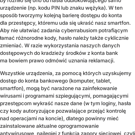
by różniło się ono od hasła odblokowującego samo
urządzenie (np. kodu PIN lub znaku wężyka). W ten
sposób tworzymy kolejną barierę dostępu do konta
dla przestępcy, któremu uda się ukraść nasz smartfon.
Aby nie ułatwiać zadania cyberrabusiom potrafiącym
łamać różnorodne kody, hasło należy także cyklicznie
zmieniać. W razie wykorzystania naszych danych
dostępowych do kradzieży środków z konta bank
ma bowiem prawo odmówić uznania reklamacji.
Wszystkie urządzenia, za pomocą których uzyskujemy
dostęp do konta bankowego (komputer, tablet,
smartfon), mogą być narażone na zainfekowanie
wirusami i programami szpiegującymi, pomagającymi
przestępcom wykraść nasze dane (w tym loginy, hasła
czy kody autoryzujące pozwalające przejąć kontrolę
nad operacjami na koncie), dlatego powinny mieć
zainstalowane aktualne oprogramowanie
antywirusowe, najlepiej z funkcją zapory sieciowej, czyli