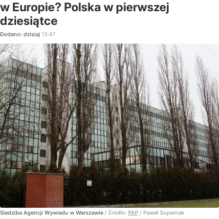
w Europie? Polska w pierwszej
dziesiątce
Dodano:
dzisiaj
13:47
Siedziba Agencji Wywiadu w Warszawie
/ Źródło:
PAP
/
Paweł Supernak