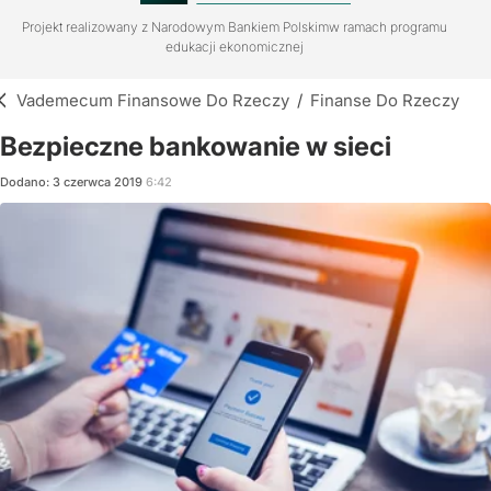
Projekt realizowany z Narodowym Bankiem Polskim
w ramach programu
edukacji ekonomicznej
Vademecum Finansowe Do Rzeczy
/
Finanse Do Rzeczy
Bezpieczne bankowanie w sieci
Dodano:
3
czerwca
2019
6:42