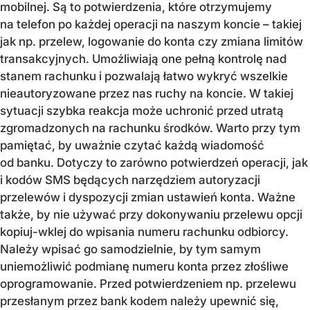
mobilnej. Są to potwierdzenia, które otrzymujemy
na telefon po każdej operacji na naszym koncie – takiej
jak np. przelew, logowanie do konta czy zmiana limitów
transakcyjnych. Umożliwiają one pełną kontrolę nad
stanem rachunku i pozwalają łatwo wykryć wszelkie
nieautoryzowane przez nas ruchy na koncie. W takiej
sytuacji szybka reakcja może uchronić przed utratą
zgromadzonych na rachunku środków. Warto przy tym
pamiętać, by uważnie czytać każdą wiadomość
od banku. Dotyczy to zarówno potwierdzeń operacji, jak
i kodów SMS będących narzędziem autoryzacji
przelewów i dyspozycji zmian ustawień konta. Ważne
także, by nie używać przy dokonywaniu przelewu opcji
kopiuj-wklej do wpisania numeru rachunku odbiorcy.
Należy wpisać go samodzielnie, by tym samym
uniemożliwić podmianę numeru konta przez złośliwe
oprogramowanie. Przed potwierdzeniem np. przelewu
przesłanym przez bank kodem należy upewnić się,