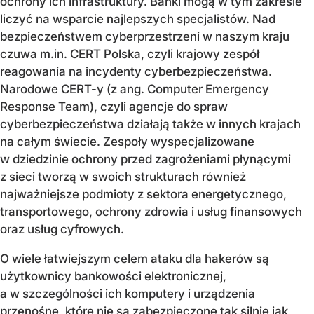
ochrony ich infrastruktury. Banki mogą w tym zakresie
liczyć na wsparcie najlepszych specjalistów. Nad
bezpieczeństwem cyberprzestrzeni w naszym kraju
czuwa m.in. CERT Polska, czyli krajowy zespół
reagowania na incydenty cyberbezpieczeństwa.
Narodowe CERT-y (z ang. Computer Emergency
Response Team), czyli agencje do spraw
cyberbezpieczeństwa działają także w innych krajach
na całym świecie. Zespoły wyspecjalizowane
w dziedzinie ochrony przed zagrożeniami płynącymi
z sieci tworzą w swoich strukturach również
najważniejsze podmioty z sektora energetycznego,
transportowego, ochrony zdrowia i usług finansowych
oraz usług cyfrowych.
O wiele łatwiejszym celem ataku dla hakerów są
użytkownicy bankowości elektronicznej,
a w szczególności ich komputery i urządzenia
przenośne, które nie są zabezpieczone tak silnie jak