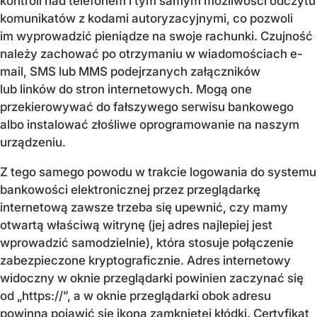
kontroli nad telefonem i tym samym możliwości odczytu
komunikatów z kodami autoryzacyjnymi, co pozwoli
im wyprowadzić pieniądze na swoje rachunki. Czujność
należy zachować po otrzymaniu w wiadomościach e-
mail, SMS lub MMS podejrzanych załączników
lub linków do stron internetowych. Mogą one
przekierowywać do fałszywego serwisu bankowego
albo instalować złośliwe oprogramowanie na naszym
urządzeniu.
Z tego samego powodu w trakcie logowania do systemu
bankowości elektronicznej przez przeglądarkę
internetową zawsze trzeba się upewnić, czy mamy
otwartą właściwą witrynę (jej adres najlepiej jest
wprowadzić samodzielnie), która stosuje połączenie
zabezpieczone kryptograficznie. Adres internetowy
widoczny w oknie przeglądarki powinien zaczynać się
od „https://”, a w oknie przeglądarki obok adresu
powinna pojawić się ikona zamkniętej kłódki. Certyfikat