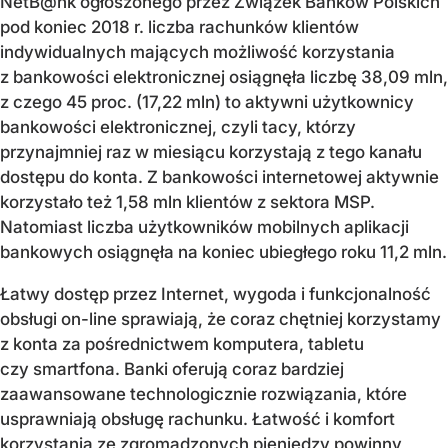
NetB@nk ogłoszonego przez Związek Banków Polskich
pod koniec 2018 r. liczba rachunków klientów
indywidualnych mających możliwość korzystania
z bankowości elektronicznej osiągnęła liczbę 38,09 mln,
z czego 45 proc. (17,22 mln) to aktywni użytkownicy
bankowości elektronicznej, czyli tacy, którzy
przynajmniej raz w miesiącu korzystają z tego kanału
dostępu do konta. Z bankowości internetowej aktywnie
korzystało też 1,58 mln klientów z sektora MSP.
Natomiast liczba użytkowników mobilnych aplikacji
bankowych osiągnęła na koniec ubiegłego roku 11,2 mln.
Łatwy dostęp przez Internet, wygoda i funkcjonalność
obsługi on-line sprawiają, że coraz chętniej korzystamy
z konta za pośrednictwem komputera, tabletu
czy smartfona. Banki oferują coraz bardziej
zaawansowane technologicznie rozwiązania, które
usprawniają obsługę rachunku. Łatwość i komfort
korzystania ze zgromadzonych pieniędzy powinny