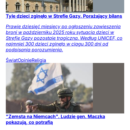
Tyle dzieci zginęło w Strefie Gazy. Porażający bilans
Prawie dziesięć miesięcy po ogłoszeniu zawieszenia
broni w październiku 2025 roku sytuacja dzieci w
Strefie Gazy pozostaje tragiczna. Według UNICEF, co
najmniej 300 dzieci zginęło w ciągu 300 dni od
podpisania porozumienia.
Świat
Opinie
Religia
"Zemsta na Niemcach". Ludzie gen. Maczka
pokazują, co potrafią