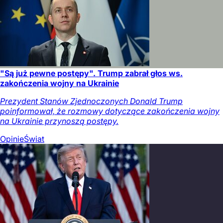
"Są już pewne postępy". Trump zabrał głos ws.
zakończenia wojny na Ukrainie
Prezydent Stanów Zjednoczonych Donald Trump
poinformował, że rozmowy dotyczące zakończenia wojny
na Ukrainie przynoszą postępy.
Opinie
Świat