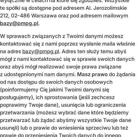
wyłącznie w celach na które się zgodziłeś. Wszystkie
te spółki są dostępne pod adresem Al. Jerozolimskie
212, 02-486 Warszawa oraz pod adresem mailowym
bazy@pmpg.pl
.
W sprawach związanych z Twoimi danymi możesz
kontaktować się z nami poprzez wysłanie maila właśnie
na adres
bazy@pmpg.pl
. Adres ten służy temu abyś
mógł z nami kontaktować się w sprawie swoich danych
oraz abyś mógł realizować swoje prawa związane
z udostępnionymi nam danymi.
Masz prawo
do żądania
od nas dostępu do swoich danych osobowych
(poinformujemy Cię jakimi Twoimi danymi się
posługujemy), ich sprostowania (jeśli zechcesz
poprawimy Twoje dane), usunięcia lub ograniczenia
przetwarzania (możesz wybrać dane które będziemy
przetwarzać lub żądać abyśmy wszystkie Twoje dane
usunęli) lub o prawie do wniesienia sprzeciwu lub też
prawie do przeniesienia Twoich danych do innego