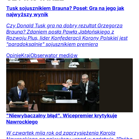
Tusk sojusznikiem Brauna? Poseł: Gra na jego jak
najwyższy wynik
Czy Donald Tusk gra na dobry rezultat Grzegorza
Brauna? Zdaniem posła Pawła Jabłońskiego z
Rozwoju Plus, lider Konfederacji Korony Polskiej jest
"paradoksalnie" sojusznikiem premiera
Opinie
Kraj
Obserwator mediów
"Niewybaczalny błąd". Wicepremier krytykuje
Nawrockiego
W czwartek mija rok od zaprzysiężenia Karola
Nawrockiego na najwyższy urząd w państwie. "Próba