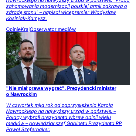
zahamowania modernizacji polskiej armii zakrawa o
zdradę stanu" – napisał wicepremier Władysław
Kosiniak-Kamysz.
Opinie
Kraj
Obserwator mediów
"Nie miał prawa wygrać". Prezydencki minister
o Nawrockim
W czwartek mija rok od zaprzysiężenia Karola
Nawrockiego na najwyższy urząd w państwie. –
Polacy wybrali prezydenta wbrew opinii wielu
mediów – powiedział szef Gabinetu Prezydenta RP
Paweł Szefernaker.