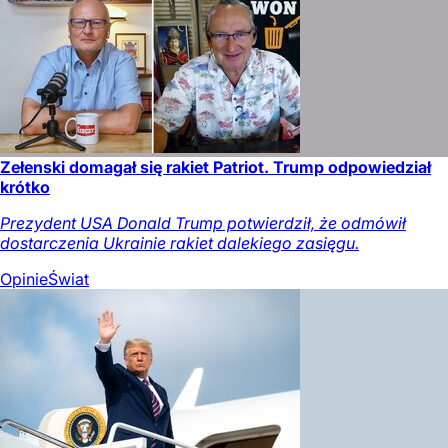
Zełenski domagał się rakiet Patriot. Trump odpowiedział
krótko
Prezydent USA Donald Trump potwierdził, że odmówił
dostarczenia Ukrainie rakiet dalekiego zasięgu.
Opinie
Świat