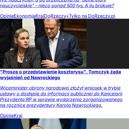
nauczycielskie" – nieco ponad 500 tys. A ilu brakuje?
Opinie
Ekonomia
Kraj
DoRzeczy+
Tylko na DoRzeczy.pl
"Proszę o przedstawienie kosztorysu". Tomczyk żąda
wyjaśnień od Nawrockiego
Wiceminister obrony narodowej złożył wniosek w trybie
ustawy o dostępie do informacji publicznej do Kancelarii
Prezydenta RP w sprawie wydarzenia zorganizowanego
na rocznicę prezydentury Karola Nawrockiego.
Opinie
Kraj