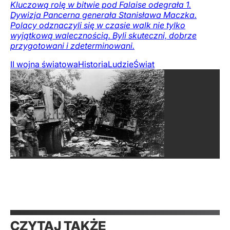
Kluczową rolę w bitwie pod Falaise odegrała 1.
Dywizja Pancerna generała Stanisława Maczka.
Polacy odznaczyli się w czasie walk nie tylko
wyjątkową walecznością. Byli skuteczni, dobrze
przygotowani i zdeterminowani.
II wojna światowa
Historia
Ludzie
Świat
CZYTAJ TAKŻE