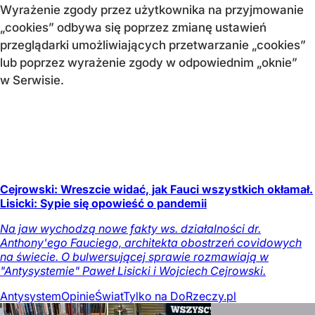
Wyrażenie zgody przez użytkownika na przyjmowanie
„cookies” odbywa się poprzez zmianę ustawień
przeglądarki umożliwiających przetwarzanie „cookies”
lub poprzez wyrażenie zgody w odpowiednim „oknie”
w Serwisie.
Cejrowski: Wreszcie widać, jak Fauci wszystkich okłamał.
Lisicki: Sypie się opowieść o pandemii
Na jaw wychodzą nowe fakty ws. działalności dr.
Anthony'ego Fauciego, architekta obostrzeń covidowych
na świecie. O bulwersującej sprawie rozmawiają w
"Antysystemie" Paweł Lisicki i Wojciech Cejrowski.
Antysystem
Opinie
Świat
Tylko na DoRzeczy.pl