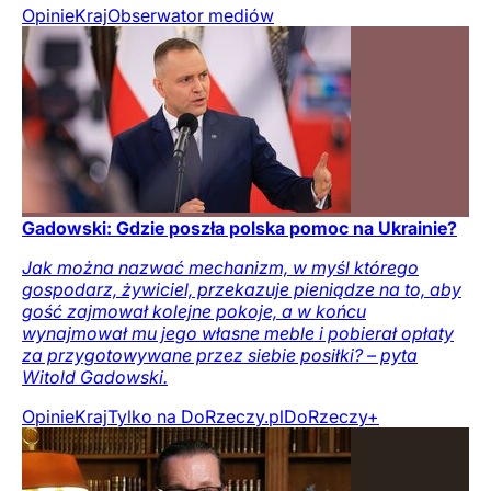
Opinie
Kraj
Obserwator mediów
Gadowski: Gdzie poszła polska pomoc na Ukrainie?
Jak można nazwać mechanizm, w myśl którego
gospodarz, żywiciel, przekazuje pieniądze na to, aby
gość zajmował kolejne pokoje, a w końcu
wynajmował mu jego własne meble i pobierał opłaty
za przygotowywane przez siebie posiłki? – pyta
Witold Gadowski.
Opinie
Kraj
Tylko na DoRzeczy.pl
DoRzeczy+