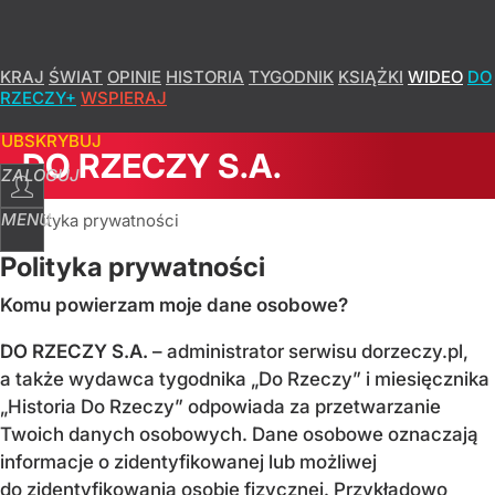
KRAJ
ŚWIAT
OPINIE
HISTORIA
TYGODNIK
KSIĄŻKI
WIDEO
DO
RZECZY+
WSPIERAJ
SUBSKRYBUJ
DO RZECZY S.A.
ZALOGUJ
MENU
Polityka prywatności
Polityka prywatności
Komu powierzam moje dane osobowe?
DO RZECZY S.A.
– administrator serwisu dorzeczy.pl,
a także wydawca tygodnika „Do Rzeczy” i miesięcznika
„Historia Do Rzeczy” odpowiada za przetwarzanie
Twoich danych osobowych. Dane osobowe oznaczają
informacje o zidentyfikowanej lub możliwej
do zidentyfikowania osobie fizycznej. Przykładowo