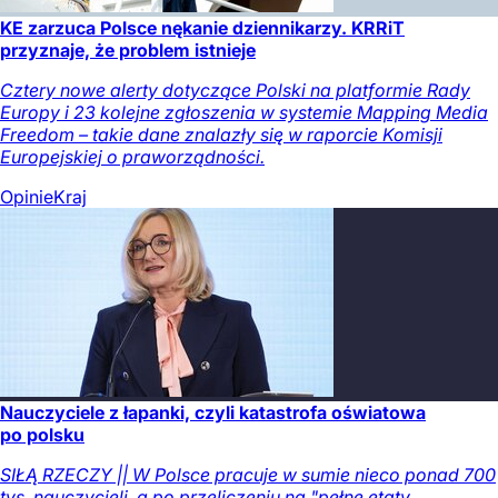
KE zarzuca Polsce nękanie dziennikarzy. KRRiT
przyznaje, że problem istnieje
Cztery nowe alerty dotyczące Polski na platformie Rady
Europy i 23 kolejne zgłoszenia w systemie Mapping Media
Freedom – takie dane znalazły się w raporcie Komisji
Europejskiej o praworządności.
Opinie
Kraj
Nauczyciele z łapanki, czyli katastrofa oświatowa
po polsku
SIŁĄ RZECZY || W Polsce pracuje w sumie nieco ponad 700
tys. nauczycieli, a po przeliczeniu na "pełne etaty