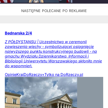
Bednarska 2/4
Z PÓŁDYSTANSU | Uczestnictwo w ceremonii
zawieszenia wiechy - symbolizującej osiągnięcie
najwyższego punktu konstrukcyjnego budowli - na
gmachu Wydziału Dziennikarstwa, Informacji i
Bibliologii Uniwersytetu Warszawskiego skłoniło mnie
do wspomnień.
Opinie
Kraj
DoRzeczy+
Tylko na DoRzeczy.pl