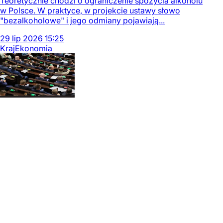
Teoretycznie chodzi o ograniczenie spożycia alkoholu
w Polsce. W praktyce, w projekcie ustawy słowo
"bezalkoholowe" i jego odmiany pojawiają...
29
lip
2026
15:25
Kraj
Ekonomia