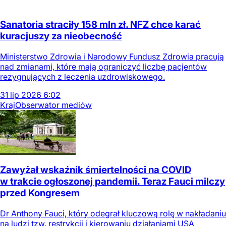
Sanatoria straciły 158 mln zł. NFZ chce karać
kuracjuszy za nieobecność
Ministerstwo Zdrowia i Narodowy Fundusz Zdrowia pracują
nad zmianami, które mają ograniczyć liczbę pacjentów
rezygnujących z leczenia uzdrowiskowego.
31
lip
2026
6:02
Kraj
Obserwator mediów
Zawyżał wskaźnik śmiertelności na COVID
w trakcie ogłoszonej pandemii. Teraz Fauci milczy
przed Kongresem
Dr Anthony Fauci, który odegrał kluczową rolę w nakładaniu
na ludzi tzw. restrykcji i kierowaniu działaniami USA