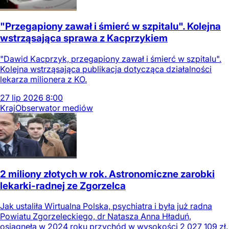
"Przegapiony zawał i śmierć w szpitalu". Kolejna
wstrząsająca sprawa z Kacprzykiem
"Dawid Kacprzyk, przegapiony zawał i śmierć w szpitalu".
Kolejna wstrząsająca publikacja dotycząca działalności
lekarza milionera z KO.
27
lip
2026
8:00
Kraj
Obserwator mediów
2 miliony złotych w rok. Astronomiczne zarobki
lekarki-radnej ze Zgorzelca
Jak ustaliła Wirtualna Polska, psychiatra i była już radna
Powiatu Zgorzeleckiego, dr Natasza Anna Hładuń,
osiągnęła w 2024 roku przychód w wysokości 2 027 109 zł.