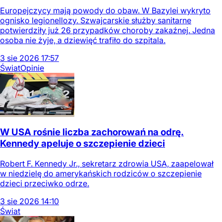
Europejczycy mają powody do obaw. W Bazylei wykryto
ognisko legionellozy. Szwajcarskie służby sanitarne
potwierdziły już 26 przypadków choroby zakaźnej. Jedna
osoba nie żyje, a dziewięć trafiło do szpitala.
3
sie
2026
17:57
Świat
Opinie
W USA rośnie liczba zachorowań na odrę.
Kennedy apeluje o szczepienie dzieci
Robert F. Kennedy Jr., sekretarz zdrowia USA, zaapelował
w niedzielę do amerykańskich rodziców o szczepienie
dzieci przeciwko odrze.
3
sie
2026
14:10
Świat