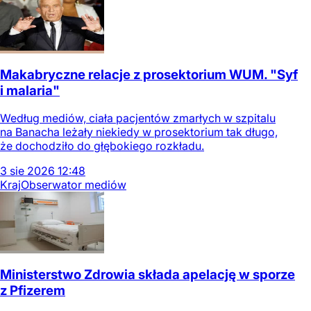
Makabryczne relacje z prosektorium WUM. "Syf
i malaria"
Według mediów, ciała pacjentów zmarłych w szpitalu
na Banacha leżały niekiedy w prosektorium tak długo,
że dochodziło do głębokiego rozkładu.
3
sie
2026
12:48
Kraj
Obserwator mediów
Ministerstwo Zdrowia składa apelację w sporze
z Pfizerem