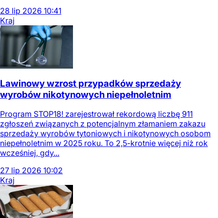
28
lip
2026
10:41
Kraj
Lawinowy wzrost przypadków sprzedaży
wyrobów nikotynowych niepełnoletnim
Program STOP18! zarejestrował rekordową liczbę 911
zgłoszeń związanych z potencjalnym złamaniem zakazu
sprzedaży wyrobów tytoniowych i nikotynowych osobom
niepełnoletnim w 2025 roku. To 2,5-krotnie więcej niż rok
wcześniej, gdy...
27
lip
2026
10:02
Kraj