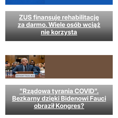
ZUS finansuje rehabilitację
za darmo. Wiele osób wciąż
nie korzysta
Senat USA właśnie przygotowuje się do głosowania
w sprawie obrazy Kongresu przez dr Anthony'ego
Fauciego.
"Rządowa tyrania COVID".
Bezkarny dzięki Bidenowi Fauci
obraził Kongres?
Coraz więcej niemieckich seniorów trafia do domów