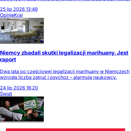
25
lip
2026
13:49
Opinie
Kraj
Niemcy zbadali skutki legalizacji marihuany. Jest
raport
Dwa lata po częściowej legalizacji marihuany w Niemczech
wzrosła liczba zatruć i psychoz – alarmują naukowcy.
24
lip
2026
18:20
Świat