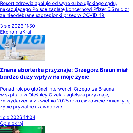
Resort zdrowia apeluje od wyroku belgijskiego sądu,
nakazującego Polsce zapłatę koncernowi Pfizer 5,5 mld zł
za nieodebrane szczepionki przeciw COVID-19.
3
sie
2026
11:50
Ekonomia
Kraj
Znana aborterka przyznaje: Grzegorz Braun miał
bardzo duży wpływ na moje życie
Ponad rok po głośnej interwencji Grzegorza Brauna
w szpitalu w Oleśnicy Gizela Jagielska przyznaje,
że wydarzenia z kwietnia 2025 roku całkowicie zmieniły jej
życie prywatne i zawodowe.
1
sie
2026
14:04
Opinie
Kraj