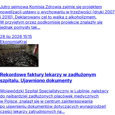
Jutro sejmowa Komisja Zdrowia zajmie się projektem
nowelizacji ustawy o wychowaniu w trzeźwości (druki 2007
i 2010). Deklarowany cel to walka z alkoholizmem.
W przyjętym przez podkomisję projekcie znalazły się
jednak pomysły tak...
28
lip
2026
15:15
Ekonomia
Kraj
Rekordowe faktury lekarzy w zadłużonym
szpitalu. Ujawniono dokumenty
Wojewódzki Szpital Specjalistyczny w Lublinie, należący
do najbardziej zadłużonych placówek medycznych
w Polsce, znalazł się w centrum zainteresowania
po ujawnieniu dokumentów dotyczących wynagrodzeń
części lekarzy zatrudnionych na...