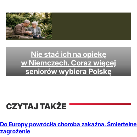
opieki w Polsce.
Nie stać ich na opiekę
w Niemczech. Coraz więcej
seniorów wybiera Polskę
CZYTAJ TAKŻE
Do Europy powróciła choroba zakaźna. Śmiertelne
zagrożenie