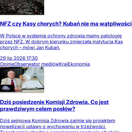
NFZ czy Kasy chorych? Kubań nie ma wątpliwości
W Polsce w systemie ochrony zdrowia mamy patologię
przez NFZ. W dobrym kierunku zmierzała instytucja Kas
chorych – mówi Jan Kubań.
29
lip
2026
17:30
Opinie
Obserwator mediów
Kraj
Ekonomia
Dziś posiedzenie Komisji Zdrowia. Co jest
prawdziwym celem posłów?
Dziś sejmowa Komisja Zdrowia zajmie się projektem
nowelizacji ustawy o wychowaniu w trzeźwości.