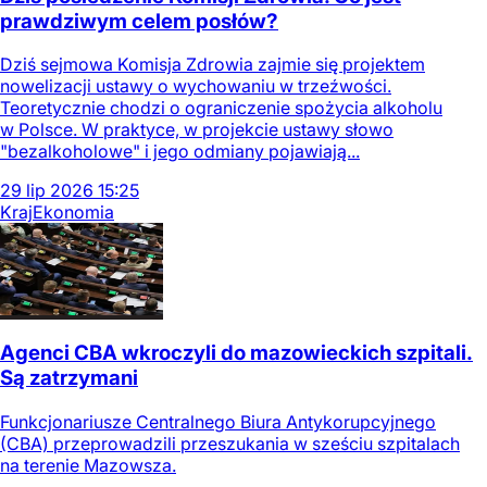
prawdziwym celem posłów?
Dziś sejmowa Komisja Zdrowia zajmie się projektem
nowelizacji ustawy o wychowaniu w trzeźwości.
Teoretycznie chodzi o ograniczenie spożycia alkoholu
w Polsce. W praktyce, w projekcie ustawy słowo
"bezalkoholowe" i jego odmiany pojawiają...
29
lip
2026
15:25
Kraj
Ekonomia
Agenci CBA wkroczyli do mazowieckich szpitali.
Są zatrzymani
Funkcjonariusze Centralnego Biura Antykorupcyjnego
(CBA) przeprowadzili przeszukania w sześciu szpitalach
na terenie Mazowsza.