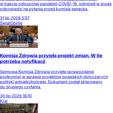
w trakcie ogłoszonej pandemii COVID-19, odmówił w środę
odpowiedzi na pytania przed komisją senacką.
31
lip
2026
5:57
Świat
Opinie
Komisja Zdrowia przyjęła projekt zmian. W tle
potrzeba notyfikacji
Sejmowa Komisja Zdrowia przyjęła sprawozdanie
podkomisji w sprawie projektów poselskich dotyczących
polityki antyalkoholowej. Dokument został skierowany
do drugiego czytania.
30
lip
2026
18:10
Kraj