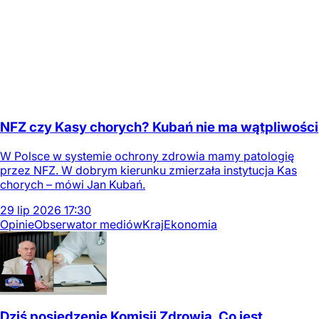
NFZ czy Kasy chorych? Kubań nie ma wątpliwości
W Polsce w systemie ochrony zdrowia mamy patologię
przez NFZ. W dobrym kierunku zmierzała instytucja Kas
chorych – mówi Jan Kubań.
29
lip
2026
17:30
Opinie
Obserwator mediów
Kraj
Ekonomia
Dziś posiedzenie Komisji Zdrowia. Co jest