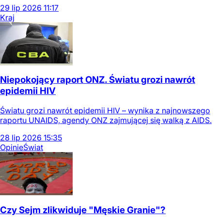
29
lip
2026
11:17
Kraj
Niepokojący raport ONZ. Światu grozi nawrót
epidemii HIV
Światu grozi nawrót epidemii HIV – wynika z najnowszego
raportu UNAIDS, agendy ONZ zajmującej się walką z AIDS.
28
lip
2026
15:35
Opinie
Świat
Czy Sejm zlikwiduje "Męskie Granie"?