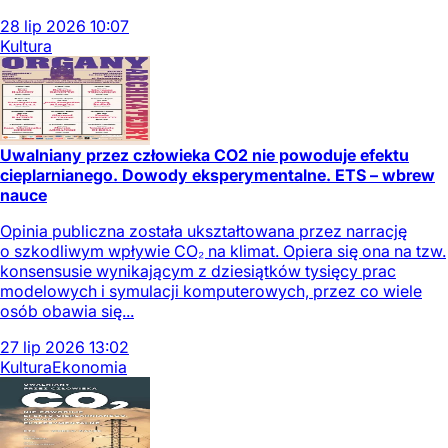
28
lip
2026
10:07
Kultura
Uwalniany przez człowieka CO2 nie powoduje efektu
cieplarnianego. Dowody eksperymentalne. ETS – wbrew
nauce
Opinia publiczna została ukształtowana przez narrację
o szkodliwym wpływie CO₂ na klimat. Opiera się ona na tzw.
konsensusie wynikającym z dziesiątków tysięcy prac
modelowych i symulacji komputerowych, przez co wiele
osób obawia się...
27
lip
2026
13:02
Kultura
Ekonomia