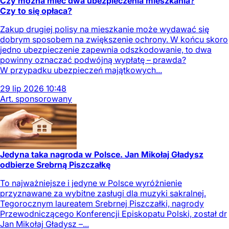
Czy można mieć dwa ubezpieczenia mieszkania?
Czy to się opłaca?
Zakup drugiej polisy na mieszkanie może wydawać się
dobrym sposobem na zwiększenie ochrony. W końcu skoro
jedno ubezpieczenie zapewnia odszkodowanie, to dwa
powinny oznaczać podwójną wypłatę – prawda?
W przypadku ubezpieczeń majątkowych...
29
lip
2026
10:48
Art. sponsorowany
Jedyna taka nagroda w Polsce. Jan Mikołaj Gładysz
odbierze Srebrną Piszczałkę
To najważniejsze i jedyne w Polsce wyróżnienie
przyznawane za wybitne zasługi dla muzyki sakralnej.
Tegorocznym laureatem Srebrnej Piszczałki, nagrody
Przewodniczącego Konferencji Episkopatu Polski, został dr
Jan Mikołaj Gładysz –...