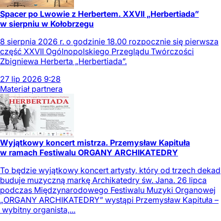
Spacer po Lwowie z Herbertem. XXVII „Herbertiada”
w sierpniu w Kołobrzegu
8 sierpnia 2026 r. o godzinie 18.00 rozpocznie się pierwsza
część XXVII Ogólnopolskiego Przeglądu Twórczości
Zbigniewa Herberta „Herbertiada”.
27
lip
2026
9:28
Materiał partnera
Wyjątkowy koncert mistrza. Przemysław Kapituła
w ramach Festiwalu ORGANY ARCHIKATEDRY
To będzie wyjątkowy koncert artysty, który od trzech dekad
buduje muzyczną markę Archikatedry św. Jana. 26 lipca
podczas Międzynarodowego Festiwalu Muzyki Organowej
„ORGANY ARCHIKATEDRY” wystąpi Przemysław Kapituła –
wybitny organista,...