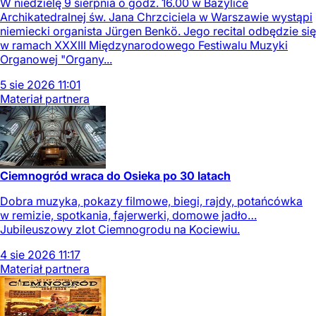
W niedzielę 9 sierpnia o godz. 16.00 w Bazylice
Archikatedralnej św. Jana Chrzciciela w Warszawie wystąpi
niemiecki organista Jürgen Benkö. Jego recital odbędzie się
w ramach XXXIII Międzynarodowego Festiwalu Muzyki
Organowej "Organy...
5
sie
2026
11:01
Materiał partnera
Ciemnogród wraca do Osieka po 30 latach
Dobra muzyka, pokazy filmowe, biegi, rajdy, potańcówka
w remizie, spotkania, fajerwerki, domowe jadło…
Jubileuszowy zlot Ciemnogrodu na Kociewiu.
4
sie
2026
11:17
Materiał partnera