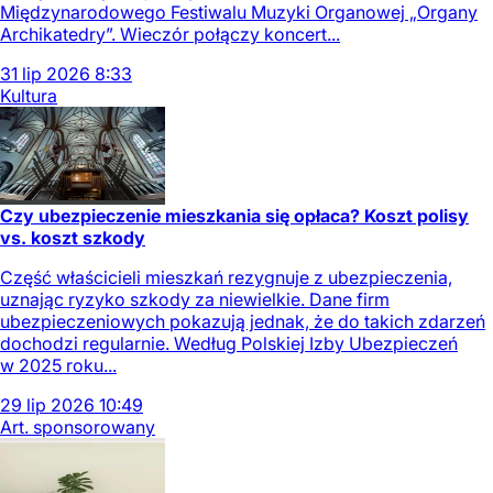
Międzynarodowego Festiwalu Muzyki Organowej „Organy
Archikatedry”. Wieczór połączy koncert...
31
lip
2026
8:33
Kultura
Czy ubezpieczenie mieszkania się opłaca? Koszt polisy
vs. koszt szkody
Część właścicieli mieszkań rezygnuje z ubezpieczenia,
uznając ryzyko szkody za niewielkie. Dane firm
ubezpieczeniowych pokazują jednak, że do takich zdarzeń
dochodzi regularnie. Według Polskiej Izby Ubezpieczeń
w 2025 roku...
29
lip
2026
10:49
Art. sponsorowany