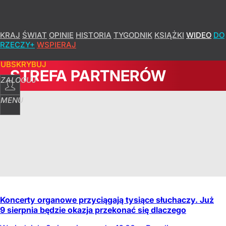
KRAJ
ŚWIAT
OPINIE
HISTORIA
TYGODNIK
KSIĄŻKI
WIDEO
DO
RZECZY+
WSPIERAJ
SUBSKRYBUJ
STREFA PARTNERÓW
ZALOGUJ
MENU
Koncerty organowe przyciągają tysiące słuchaczy. Już
9 sierpnia będzie okazja przekonać się dlaczego