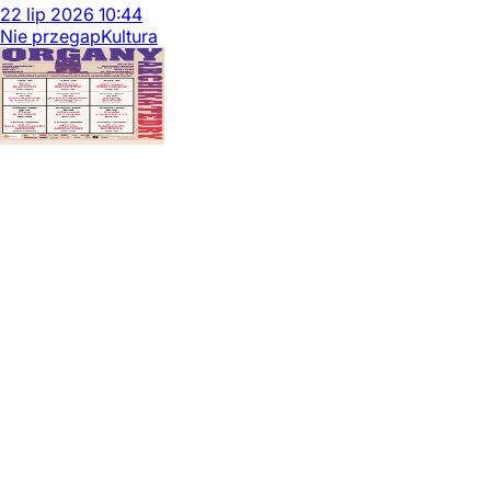
22
lip
2026
10:44
Nie przegap
Kultura