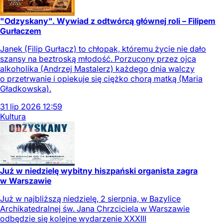
"Odzyskany". Wywiad z odtwórcą głównej roli – Filipem
Gurłaczem
Janek (Filip Gurłacz) to chłopak, któremu życie nie dało
szansy na beztroską młodość. Porzucony przez ojca
alkoholika (Andrzej Mastalerz) każdego dnia walczy
o przetrwanie i opiekuje się ciężko chorą matką (Maria
Gładkowska).
31
lip
2026
12:59
Kultura
Już w niedzielę wybitny hiszpański organista zagra
w Warszawie
Już w najbliższą niedzielę, 2 sierpnia, w Bazylice
Archikatedralnej św. Jana Chrzciciela w Warszawie
odbędzie się kolejne wydarzenie XXXIII