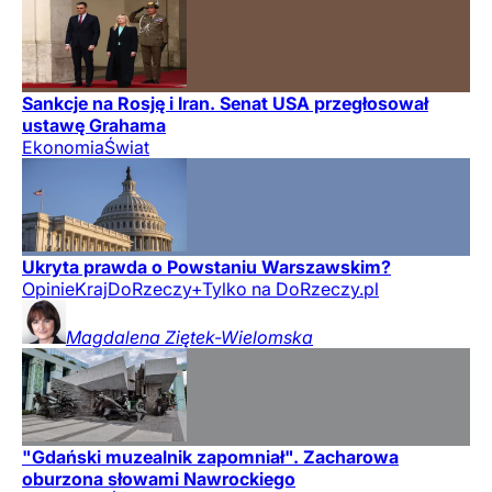
Sankcje na Rosję i Iran. Senat USA przegłosował
ustawę Grahama
Ekonomia
Świat
Ukryta prawda o Powstaniu Warszawskim?
Opinie
Kraj
DoRzeczy+
Tylko na DoRzeczy.pl
Magdalena
Ziętek-Wielomska
"Gdański muzealnik zapomniał". Zacharowa
oburzona słowami Nawrockiego