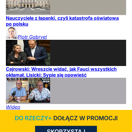
Nauczyciele z łapanki, czyli katastrofa oświatowa
po polsku
Piotr
Gabryel
Cejrowski: Wreszcie widać, jak Fauci wszystkich
okłamał. Lisicki: Sypie się opowieść
Wideo
DO RZECZY+
DOŁĄCZ W PROMOCJI
SKORZYSTAJ