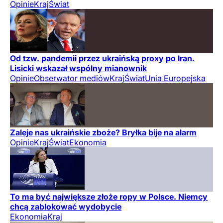
Opinie
Kraj
Świat
Od tzw. pandemii przez ukraińską proxy po Iran.
Lisicki wskazał wspólny mianownik
Opinie
Obserwator mediów
Kraj
Świat
Unia Europejska
Zaleje nas ukraińskie zboże? Bryłka bije na alarm
Opinie
Kraj
Świat
Ekonomia
To ma być największe złoże ropy w Polsce. Niemcy
chcą zablokować wydobycie
Ekonomia
Kraj