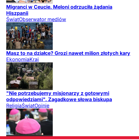
Migranci w Ceucie. Meloni odrzuciła żądania
Hiszpanii
Świat
Obserwator mediów
Masz to na działce? Grozi nawet milion złotych kary
Ekonomia
Kraj
"Nie potrzebujemy misjonarzy z gotowymi
odpowiedziami". Zagadkowe słowa biskupa
Religia
Świat
Opinie