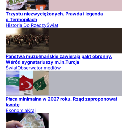
Trzystu niezwyciężonych. Prawda i legenda
o Termopilach
Historia Do Rzeczy
Świat
Państwa muzułmańskie zawierają pakt obronny.
Wśród sygnatariuszy m.in.Turcja
Świat
Obserwator mediów
Płaca minimalna w 2027 roku. Rząd zaproponował
kwotę
Ekonomia
Kraj