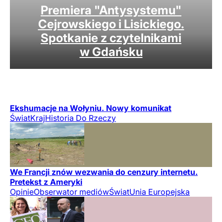
Premiera "Antysystemu"
Cejrowskiego i Lisickiego.
Spotkanie z czytelnikami
w Gdańsku
Ekshumacje na Wołyniu. Nowy komunikat
Świat
Kraj
Historia Do Rzeczy
We Francji znów wezwania do cenzury internetu.
Pretekst z Ameryki
Opinie
Obserwator mediów
Świat
Unia Europejska