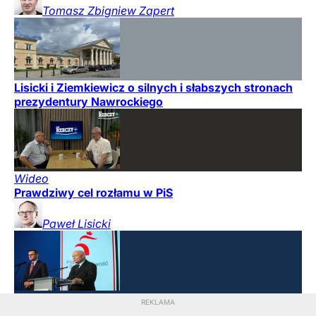
Tomasz Zbigniew
Zapert
Lisicki i Ziemkiewicz o silnych i słabszych stronach
prezydentury Nawrockiego
Wideo
Prawdziwy cel rozłamu w PiS
Paweł
Lisicki