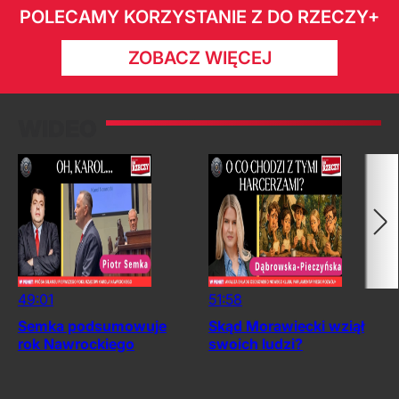
POLECAMY KORZYSTANIE Z DO RZECZY+
ZOBACZ WIĘCEJ
WIDEO
49:01
51:58
Semka podsumowuje
Skąd Morawiecki wziął
rok Nawrockiego
swoich ludzi?