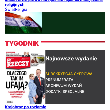
religijnych
Świat
Religia
TYGODNIK
Najnowsze wydanie
SUBSKRYPCJA CYFROWA
PRENUMERATA
ARCHIWUM WYDAŃ
DODATKI SPECJALNE
Krajobraz po rozłamie