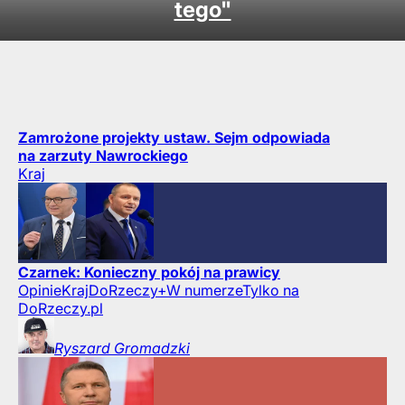
tego"
Zamrożone projekty ustaw. Sejm odpowiada
na zarzuty Nawrockiego
Kraj
Czarnek: Konieczny pokój na prawicy
Opinie
Kraj
DoRzeczy+
W numerze
Tylko na
DoRzeczy.pl
Ryszard
Gromadzki