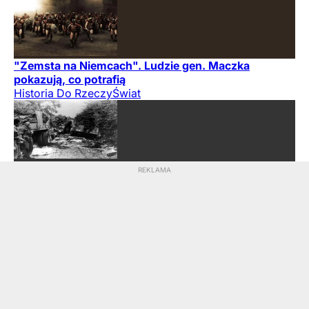
"Zemsta na Niemcach". Ludzie gen. Maczka
pokazują, co potrafią
Historia Do Rzeczy
Świat