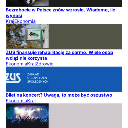
Bezrobocie w Polsce znów wzrosło. Wiadomo, ile
wynosi
Kraj
Ekonomia
ZUS finansuje rehabilitację za darmo. Wiele osób
wciąż nie korzysta
Ekonomia
Kraj
Zdrowie
Bilet na koncert? Uwaga, to może być oszustwo
Ekonomia
Kraj