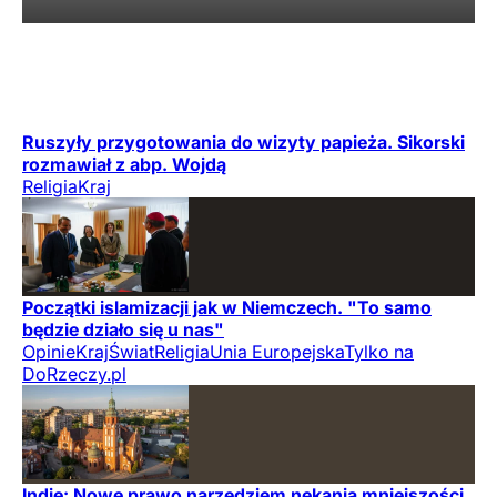
Ruszyły przygotowania do wizyty papieża. Sikorski
rozmawiał z abp. Wojdą
Religia
Kraj
Początki islamizacji jak w Niemczech. "To samo
będzie działo się u nas"
Opinie
Kraj
Świat
Religia
Unia Europejska
Tylko na
DoRzeczy.pl
Indie: Nowe prawo narzędziem nękania mniejszości