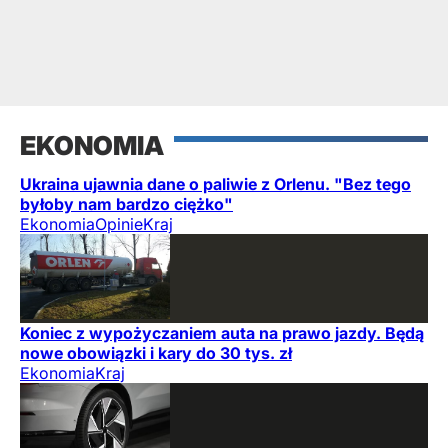
EKONOMIA
Ukraina ujawnia dane o paliwie z Orlenu. "Bez tego
byłoby nam bardzo ciężko"
Ekonomia
Opinie
Kraj
Koniec z wypożyczaniem auta na prawo jazdy. Będą
nowe obowiązki i kary do 30 tys. zł
Ekonomia
Kraj