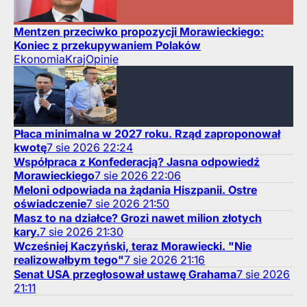
Mentzen przeciwko propozycji Morawieckiego:
Koniec z przekupywaniem Polaków
Ekonomia
Kraj
Opinie
Płaca minimalna w 2027 roku. Rząd zaproponował
kwotę
7
sie
2026
22:24
Współpraca z Konfederacją? Jasna odpowiedź
Morawieckiego
7
sie
2026
22:06
Meloni odpowiada na żądania Hiszpanii. Ostre
oświadczenie
7
sie
2026
21:50
Masz to na działce? Grozi nawet milion złotych
kary.
7
sie
2026
21:30
Wcześniej Kaczyński, teraz Morawiecki. "Nie
realizowałbym tego"
7
sie
2026
21:16
Senat USA przegłosował ustawę Grahama
7
sie
2026
21:11