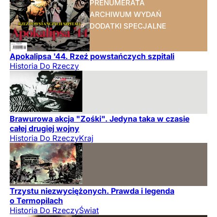
PRENUMERATA
ARCHIWUM WYDAŃ
DODATKI SPECJALNE
Apokalipsa '44. Rzeź powstańczych szpitali
Historia Do Rzeczy
Brawurowa akcja "Zośki". Jedyna taka w czasie
całej drugiej wojny
Historia Do Rzeczy
Kraj
Trzystu niezwyciężonych. Prawda i legenda
o Termopilach
Historia Do Rzeczy
Świat