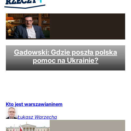
Wideo
Gadowski: Gdzie poszła polska
pomoc na Ukrainie?
Kto jest warszawianinem
Łukasz
Warzecha