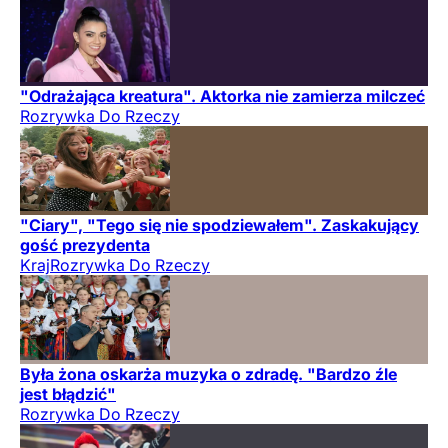
"Odrażająca kreatura". Aktorka nie zamierza milczeć
Rozrywka Do Rzeczy
"Ciary", "Tego się nie spodziewałem". Zaskakujący
gość prezydenta
Kraj
Rozrywka Do Rzeczy
Była żona oskarża muzyka o zdradę. "Bardzo źle
jest błądzić"
Rozrywka Do Rzeczy