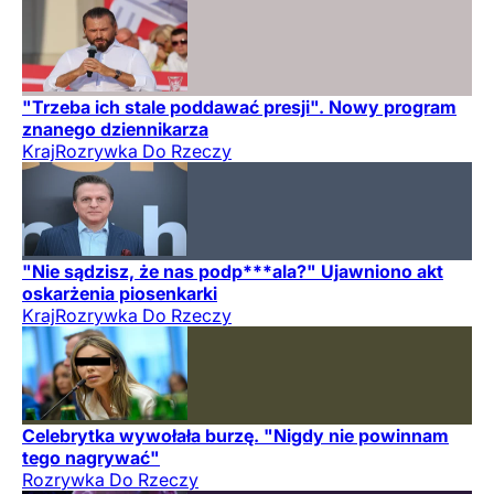
"Trzeba ich stale poddawać presji". Nowy program
znanego dziennikarza
Kraj
Rozrywka Do Rzeczy
"Nie sądzisz, że nas podp***ala?" Ujawniono akt
oskarżenia piosenkarki
Kraj
Rozrywka Do Rzeczy
Celebrytka wywołała burzę. "Nigdy nie powinnam
tego nagrywać"
Rozrywka Do Rzeczy