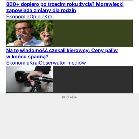
800+ dopiero po trzecim roku życia? Morawiecki
zapowiada zmiany dla rodzin
Ekonomia
Opinie
Kraj
Na tę wiadomość czekali kierowcy. Ceny paliw
w końcu spadną?
Ekonomia
Kraj
Obserwator mediów