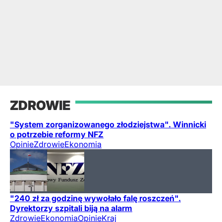
ZDROWIE
"System zorganizowanego złodziejstwa". Winnicki
o potrzebie reformy NFZ
Opinie
Zdrowie
Ekonomia
"240 zł za godzinę wywołało falę roszczeń".
Dyrektorzy szpitali biją na alarm
Zdrowie
Ekonomia
Opinie
Kraj