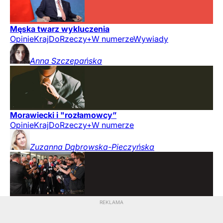
Męska twarz wykluczenia
Opinie
Kraj
DoRzeczy+
W numerze
Wywiady
Anna
Szczepańska
Morawiecki i "rozłamowcy”
Opinie
Kraj
DoRzeczy+
W numerze
Zuzanna
Dąbrowska-Pieczyńska