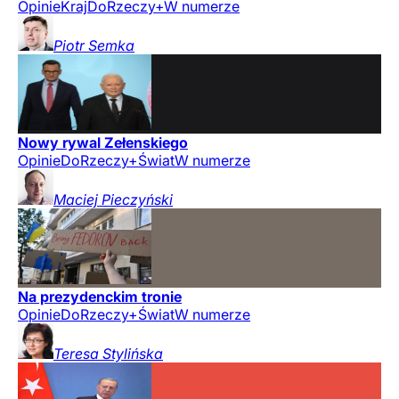
Opinie
Kraj
DoRzeczy+
W numerze
Piotr
Semka
Nowy rywal Zełenskiego
Opinie
DoRzeczy+
Świat
W numerze
Maciej
Pieczyński
Na prezydenckim tronie
Opinie
DoRzeczy+
Świat
W numerze
Teresa
Stylińska