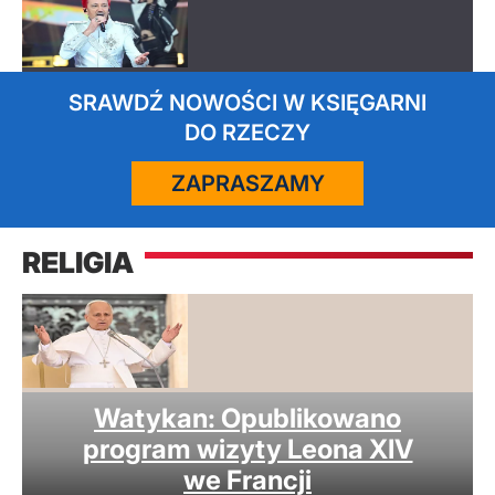
SRAWDŹ NOWOŚCI W KSIĘGARNI
DO RZECZY
ZAPRASZAMY
RELIGIA
Watykan: Opublikowano
program wizyty Leona XIV
we Francji