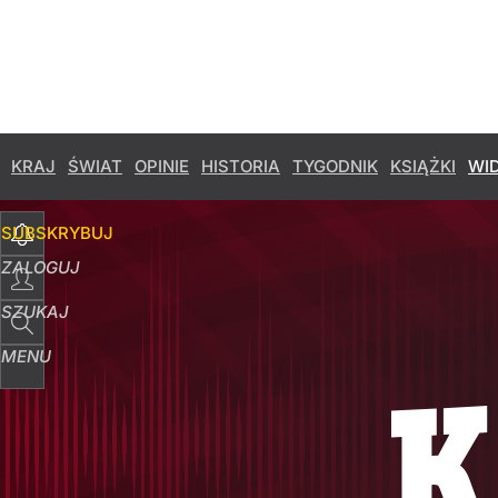
KRAJ
ŚWIAT
OPINIE
HISTORIA
TYGODNIK
KSIĄŻKI
WI
SUBSKRYBUJ
ZALOGUJ
SZUKAJ
MENU