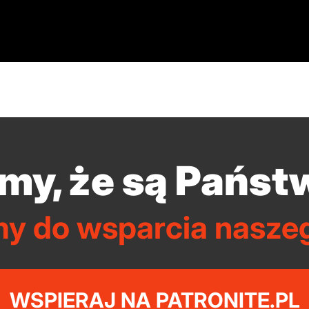
my, że są Państ
y do wsparcia naszeg
WSPIERAJ NA PATRONITE.PL