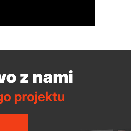
wo z nami
o projektu