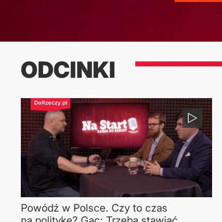
ODCINKI
TYLKO
na
DoRzeczy.pl
Powódź w Polsce. Czy to czas
na politykę? Gac: Trzeba stawiać