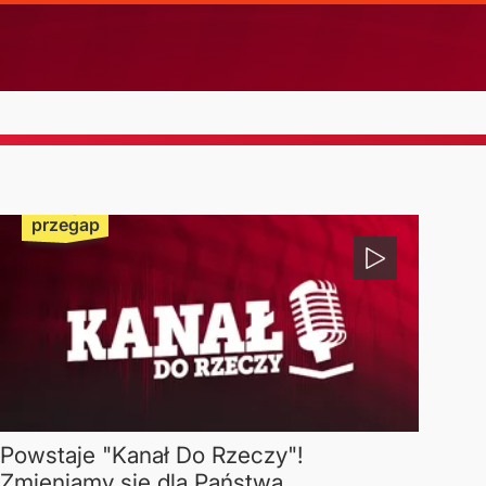
Nie
przegap
Powstaje "Kanał Do Rzeczy"!
Zmieniamy się dla Państwa