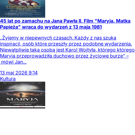
45 lat po zamachu na Jana Pawła II. Film "Maryja. Matka
Papieża" wraca do wydarzeń z 13 maja 1981
„Żyjemy w niepewnych czasach. Każdy z nas szuka
inspiracji, osób które przeszły przez podobne wydarzenia.
Niewątpliwie taką osobą jest Karol Wojtyła, którego którego
Maryja przeprowadziła duchowo przez życiowe burze” –
mówi Jan...
13
maj
2026
9:14
Kultura