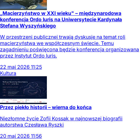
„Macierzyństwo w XXI wieku" – międzynarodowa
konferencja Ordo Iuris na Uniwersytecie Kardynała
Stefana Wyszyńskiego
W przestrzeni publicznej trwają dyskusje na temat roli
macierzyństwa we współczesnym świecie. Temu
zagadnieniu poświęcona będzie konferencja organizowana
przez Instytut Ordo Iuris.
22
maj
2026
11:25
Kultura
Przez piekło historii – wierna do końca
Niezłomne życie Zofii Kossak w najnowszej biografii
autorstwa Czesława Ryszki
20
maj
2026
11:56