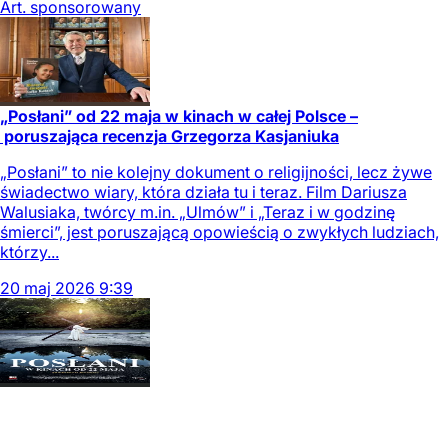
Art. sponsorowany
„Posłani” od 22 maja w kinach w całej Polsce –
poruszająca recenzja Grzegorza Kasjaniuka
„Posłani” to nie kolejny dokument o religijności, lecz żywe
świadectwo wiary, która działa tu i teraz. Film Dariusza
Walusiaka, twórcy m.in. „Ulmów” i „Teraz i w godzinę
śmierci”, jest poruszającą opowieścią o zwykłych ludziach,
którzy...
20
maj
2026
9:39