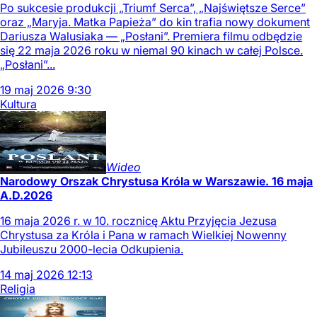
Po sukcesie produkcji „Triumf Serca”, „Najświętsze Serce”
oraz „Maryja. Matka Papieża” do kin trafia nowy dokument
Dariusza Walusiaka — „Posłani”. Premiera filmu odbędzie
się 22 maja 2026 roku w niemal 90 kinach w całej Polsce.
„Posłani”...
19
maj
2026
9:30
Kultura
Wideo
Narodowy Orszak Chrystusa Króla w Warszawie. 16 maja
A.D.2026
16 maja 2026 r. w 10. rocznicę Aktu Przyjęcia Jezusa
Chrystusa za Króla i Pana w ramach Wielkiej Nowenny
Jubileuszu 2000-lecia Odkupienia.
14
maj
2026
12:13
Religia