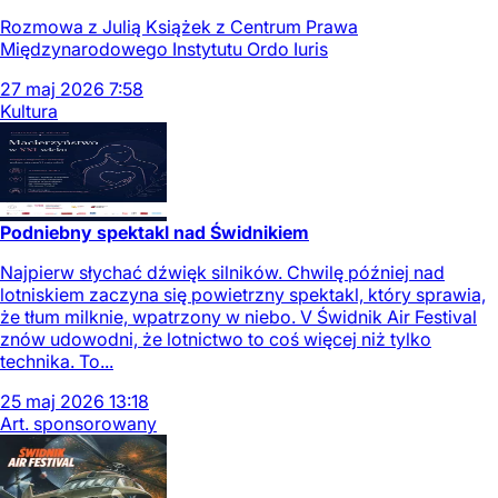
Rozmowa z Julią Książek z Centrum Prawa
Międzynarodowego Instytutu Ordo Iuris
27
maj
2026
7:58
Kultura
Podniebny spektakl nad Świdnikiem
Najpierw słychać dźwięk silników. Chwilę później nad
lotniskiem zaczyna się powietrzny spektakl, który sprawia,
że tłum milknie, wpatrzony w niebo. V Świdnik Air Festival
znów udowodni, że lotnictwo to coś więcej niż tylko
technika. To...
25
maj
2026
13:18
Art. sponsorowany