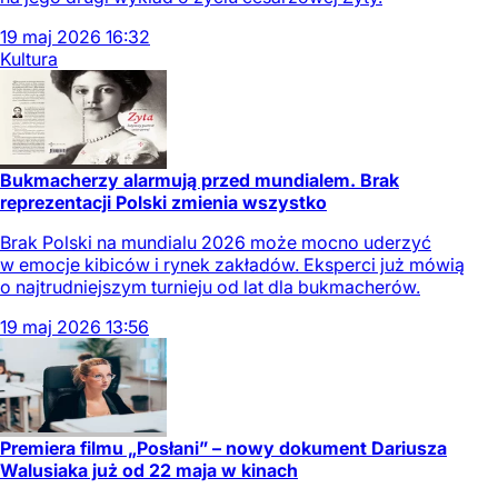
19
maj
2026
16:32
Kultura
Bukmacherzy alarmują przed mundialem. Brak
reprezentacji Polski zmienia wszystko
Brak Polski na mundialu 2026 może mocno uderzyć
w emocje kibiców i rynek zakładów. Eksperci już mówią
o najtrudniejszym turnieju od lat dla bukmacherów.
19
maj
2026
13:56
Premiera filmu „Posłani” – nowy dokument Dariusza
Walusiaka już od 22 maja w kinach