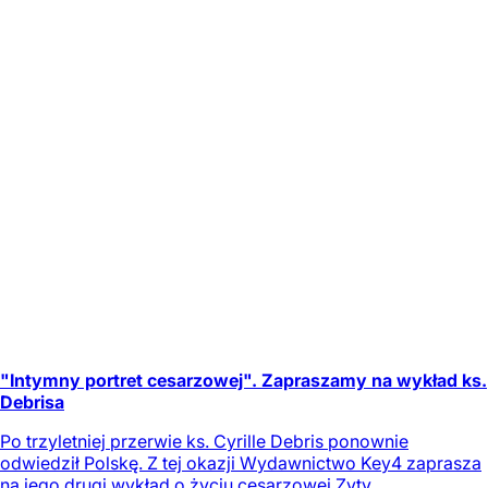
"Intymny portret cesarzowej". Zapraszamy na wykład ks.
Debrisa
Po trzyletniej przerwie ks. Cyrille Debris ponownie
odwiedził Polskę. Z tej okazji Wydawnictwo Key4 zaprasza
na jego drugi wykład o życiu cesarzowej Zyty.