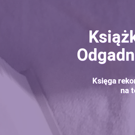
Książ
Odgadni
Księga reko
na t