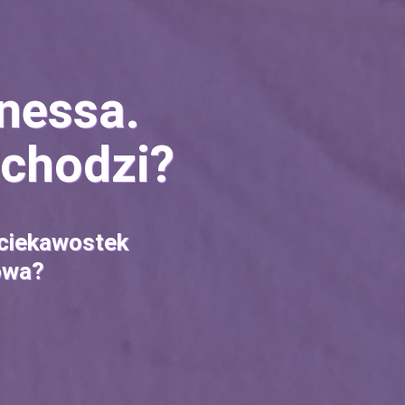
nessa.
 chodzi?
 ciekawostek
mowa?