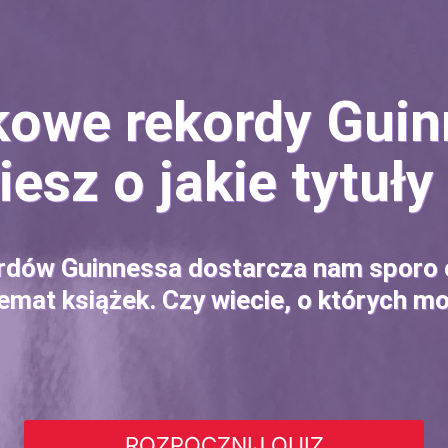
kowe rekordy Guin
esz o jakie tytuły
rdów Guinnessa dostarcza nam sporo
emat książek. Czy wiecie, o których 
ROZPOCZNIJ QUIZ