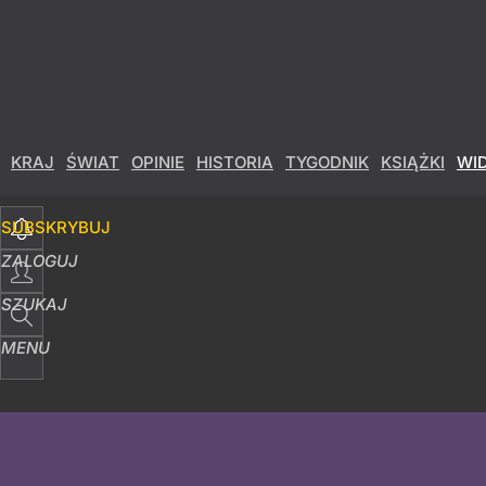
KRAJ
ŚWIAT
OPINIE
HISTORIA
TYGODNIK
KSIĄŻKI
WI
SUBSKRYBUJ
ZALOGUJ
SZUKAJ
MENU