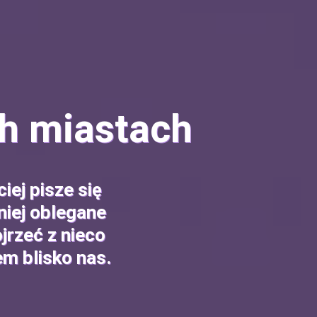
h miastach
iej pisze się
niej oblegane
jrzeć z nieco
em blisko nas.