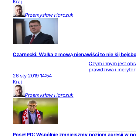
Kraj
Przemysław
Harczuk
Czarnecki: Walka z mową nienawiści to nie kij bejs
Czym innym jest obra
prawdziwa i merytory
26
sty
2019
14:54
Kraj
Przemysław
Harczuk
Poseł PO: Wspólnie zmniejszmy poziom agresji w po