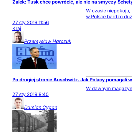
Żalek: Tusk chce powrócić, ale nie na smyczy Sche
W czasie niepokoju,
w Polsce bardzo duż
27
sty
2019
11:56
Kraj
Przemysław
Harczuk
Po drugiej stronie Auschwitz. Jak Polacy pomagali 
W dawnym magazynie
27
sty
2019
8:40
Damian
Cygan