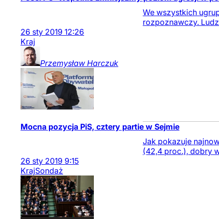
We wszystkich ugrup
rozpoznawczy. Ludzie
26
sty
2019
12:26
Kraj
Przemysław
Harczuk
Mocna pozycja PiS, cztery partie w Sejmie
Jak pokazuje najnow
(42,4 proc.), dobry 
26
sty
2019
9:15
Kraj
Sondaż