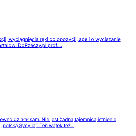
i, wyciągnięcia ręki do opozycji, apeli o wyciszanie
talowi DoRzeczy.pl prof....
no działał sam. Nie jest żadną tajemnicą istnienie
olską Sycylią”. Ten wątek też...