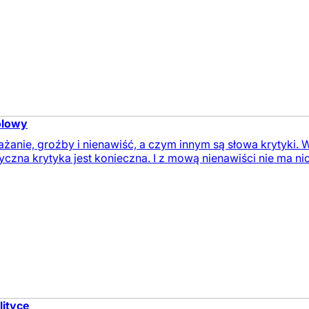
bolowy
żanie, groźby i nienawiść, a czym innym są słowa krytyki. 
czna krytyka jest konieczna. I z mową nienawiści nie ma nic 
lityce