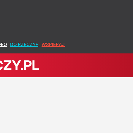
DEO
DO RZECZY+
WSPIERAJ
ZY.PL