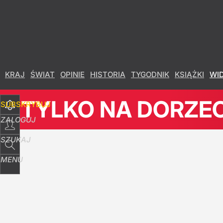
KRAJ
ŚWIAT
OPINIE
HISTORIA
TYGODNIK
KSIĄŻKI
WI
TYLKO NA DORZEC
SUBSKRYBUJ
ZALOGUJ
SZUKAJ
MENU