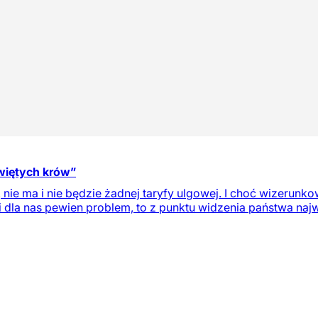
świętych krów”
o, nie ma i nie będzie żadnej taryfy ulgowej. I choć wizerun
 dla nas pewien problem, to z punktu widzenia państwa najwa