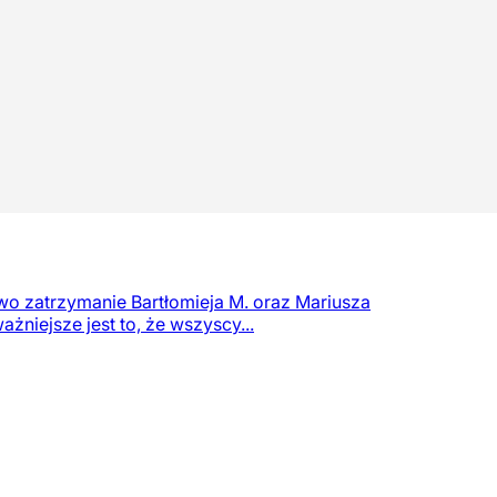
kowo zatrzymanie Bartłomieja M. oraz Mariusza
żniejsze jest to, że wszyscy...