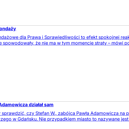
 sondaży
ażowe dla Prawa i Sprawiedliwości to efekt spokojnej reakcj
e spowodowały, że nie ma w tym momencie straty – mówi por
Adamowicza działał sam
sprawdzić, czy Stefan W., zabójca Pawła Adamowicza na pew
ego w Gdańsku. Nie przypadkiem miasto to nazywane jest „p