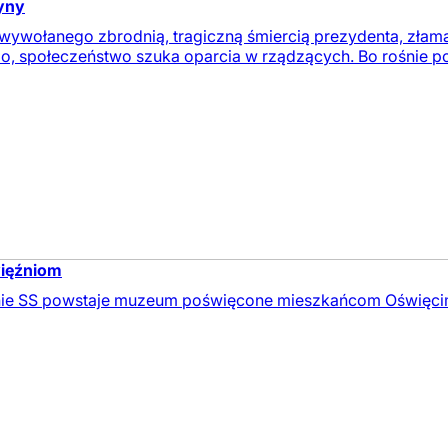
tyny
 wywołanego zbrodnią, tragiczną śmiercią prezydenta, złam
o, społeczeństwo szuka oparcia w rządzących. Bo rośnie po
więźniom
 SS powstaje muzeum poświęcone mieszkańcom Oświęcimia 