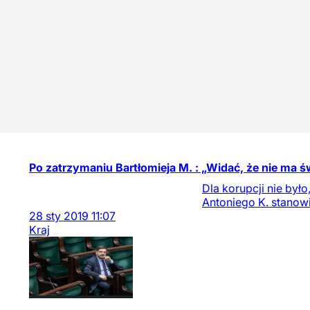
Po zatrzymaniu Bartłomieja M. : „Widać, że nie ma 
Dla korupcji nie był
Antoniego K. stanowi
28
sty
2019
11:07
Kraj