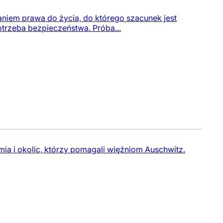
aniem prawa do życia, do którego szacunek jest
trzeba bezpieczeństwa. Próba...
i okolic, którzy pomagali więźniom Auschwitz.