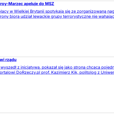
iroy-Marzec apeluje do MSZ
lacy w Wielkiej Brytanii spotykają się ze zorganizowaną nag
strony biorą udział lewackie grupy terrorystyczne nie wahają
owi rządu
yszedł z inicjatywą, pokazał się jako strona chcąca pojedna
rtalowi DoRzeczy.pl prof. Kazimierz Kik, politolog z Uniwers