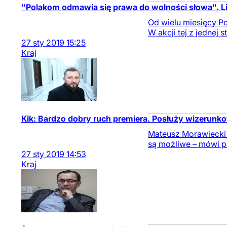
"Polakom odmawia się prawa do wolności słowa". L
Od wielu miesięcy Po
W akcji tej z jednej 
27
sty
2019
15:25
Kraj
Kik: Bardzo dobry ruch premiera. Posłuży wizerunk
Mateusz Morawiecki w
są możliwe – mówi po
27
sty
2019
14:53
Kraj