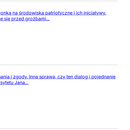
onką na środowiska patriotyczne i ich inicjatywy.
ce się przed groźbami...
nia i zgody. Inna sprawa, czy ten dialog i pojednanie
ytetu Jana...