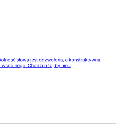
Wolność słowa jest dozwolona, a konstruktywna,
wspólnego. Chodzi o to, by nie...