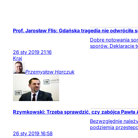
Prof. Jarosław Flis: Gdańska tragedia nie odwróciła
Dobre notowania sond
sporów. Deklaracje t
26
sty
2019
21:16
Kraj
Przemysław
Harczuk
Rzymkowski: Trzeba sprawdzić, czy zabójca Pawła 
Bezwzględnie należy 
podziemia przestępcz
26
sty
2019
16:58