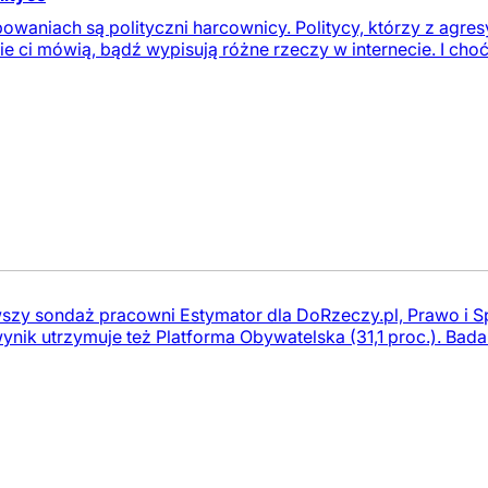
owaniach są polityczni harcownicy. Politycy, którzy z agre
 ci mówią, bądź wypisują różne rzeczy w internecie. I choć d
szy sondaż pracowni Estymator dla DoRzeczy.pl, Prawo i Sp
wynik utrzymuje też Platforma Obywatelska (31,1 proc.). Bada