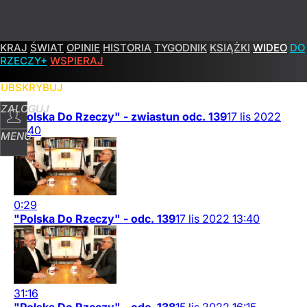
KRAJ
ŚWIAT
OPINIE
HISTORIA
TYGODNIK
KSIĄŻKI
WIDEO
DO
POPULARNE
PROGRAMY
RZECZY+
WSPIERAJ
SUBSKRYBUJ
ZALOGUJ
"Polska Do Rzeczy" - zwiastun odc. 139
17
lis
2022
13:40
MENU
0:29
"Polska Do Rzeczy" - odc. 139
17
lis
2022
13:40
31:16