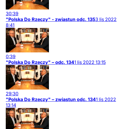
30:39
"Polska Do Rzeczy" - zwiastun odc. 135
3
lis
2022
8:41
0:39
"Polska Do Rzeczy" – odc. 134
1
lis
2022
13:15
29:30
"Polska Do Rzeczy" – zwiastun odc. 134
1
lis
2022
13:14