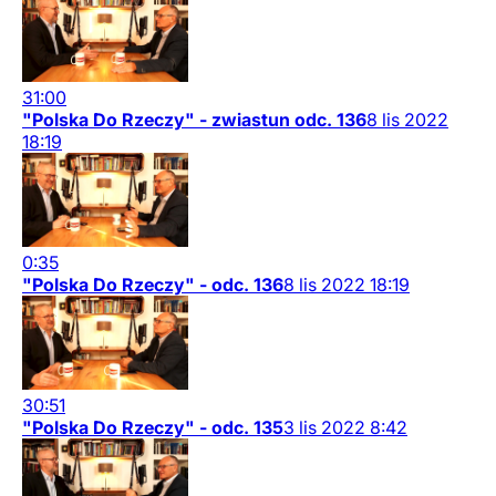
31:00
"Polska Do Rzeczy" - zwiastun odc. 136
8
lis
2022
18:19
0:35
"Polska Do Rzeczy" - odc. 136
8
lis
2022
18:19
30:51
"Polska Do Rzeczy" - odc. 135
3
lis
2022
8:42