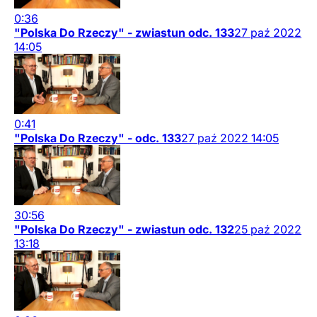
0:36
"Polska Do Rzeczy" - zwiastun odc. 133
27
paź
2022
14:05
0:41
"Polska Do Rzeczy" - odc. 133
27
paź
2022
14:05
30:56
"Polska Do Rzeczy" - zwiastun odc. 132
25
paź
2022
13:18