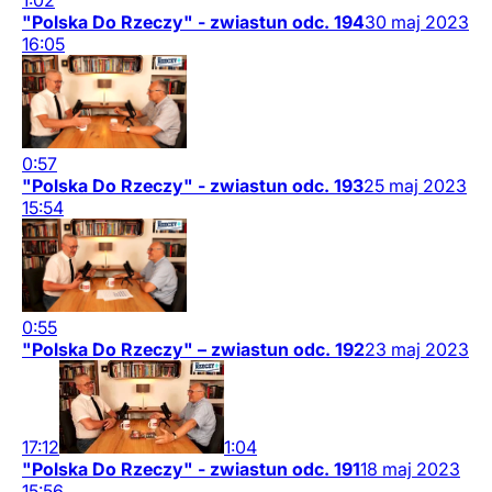
1:02
"Polska Do Rzeczy" - zwiastun odc. 194
30
maj
2023
16:05
0:57
"Polska Do Rzeczy" - zwiastun odc. 193
25
maj
2023
15:54
0:55
"Polska Do Rzeczy" – zwiastun odc. 192
23
maj
2023
17:12
1:04
"Polska Do Rzeczy" - zwiastun odc. 191
18
maj
2023
15:56