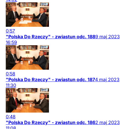
0:57
"Polska Do Rzeczy" - zwiastun odc. 188
9
maj
2023
16:59
0:58
"Polska Do Rzeczy" - zwiastun odc. 187
4
maj
2023
11:30
0:48
"Polska Do Rzeczy" - zwiastun odc. 186
2
maj
2023
11:08