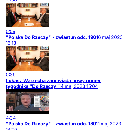
0:59
"Polska Do Rzeczy" - zwiastun odc. 190
16
maj
2023
16:13
0:39
Łukasz Warzecha zapowiada nowy numer
tygodnika "Do Rzeczy"
14
maj
2023
15:04
4:34
"Polska Do Rzeczy" - zwiastun odc. 189
11
maj
2023
14:02