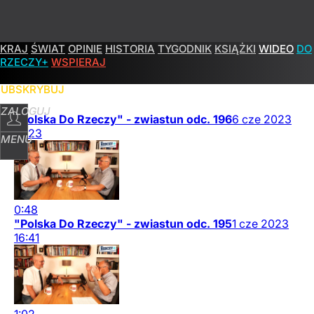
KRAJ
ŚWIAT
OPINIE
HISTORIA
TYGODNIK
KSIĄŻKI
WIDEO
DO
POPULARNE
PROGRAMY
RZECZY+
WSPIERAJ
SUBSKRYBUJ
ZALOGUJ
"Polska Do Rzeczy" - zwiastun odc. 196
6
cze
2023
16:23
MENU
0:48
"Polska Do Rzeczy" - zwiastun odc. 195
1
cze
2023
16:41