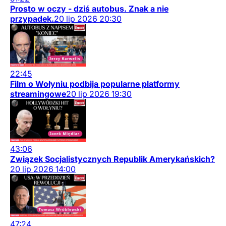
Prosto w oczy - dziś autobus. Znak a nie
przypadek.
20
lip
2026
20:30
22:45
Film o Wołyniu podbija popularne platformy
streamingowe
20
lip
2026
19:30
43:06
Związek Socjalistycznych Republik Amerykańskich?
20
lip
2026
14:00
47:24