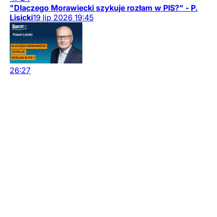
"Dlaczego Morawiecki szykuje rozłam w PIS?" - P.
Lisicki
19
lip
2026
19:45
26:27