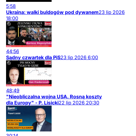
5:58
Ukraina: walki buldogów pod dywanem
23
lip
2026
18:00
44:56
Sądny czwartek dla PiS
23
lip
2026
6:00
48:49
"Nieobliczalna wojna USA. Rosną koszty
dla Europy" - P. Lisicki
22
lip
2026
20:30
30:14