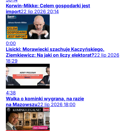
Korwin-Mikke: Celem gospodarki jest
import
22
lip
2026
20:14
0:00
Lisicki: Morawiecki szachuje Kaczyńskiego.
Ziemkiewicz: Na jaki on liczy elektorat?
22
lip
2026
18:29
4:38
Walka o kominki wygrana, na razie
na Mazowszu
22
lip
2026
18:00