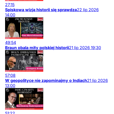
27:15
Spiskowa wizja historii się sprawdza
22
lip
2026
14:00
49:54
Braun obala mity polskiej historii
21
lip
2026
19:30
57:08
W geopolityce nie zapominajmy o Indiach
21
lip
2026
13:00
51:22