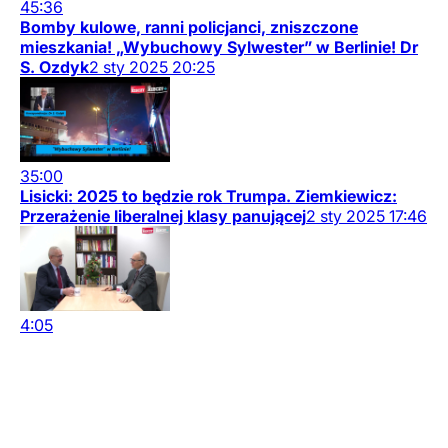
45:36
Bomby kulowe, ranni policjanci, zniszczone
mieszkania! „Wybuchowy Sylwester” w Berlinie! Dr
S. Ozdyk
2
sty
2025
20:25
35:00
Lisicki: 2025 to będzie rok Trumpa. Ziemkiewicz:
Przerażenie liberalnej klasy panującej
2
sty
2025
17:46
4:05