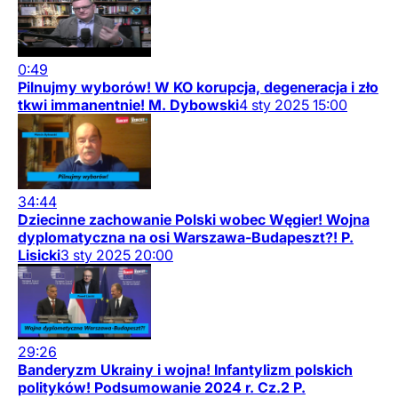
0:49
Pilnujmy wyborów! W KO korupcja, degeneracja i zło
tkwi immanentnie! M. Dybowski
4
sty
2025
15:00
34:44
Dziecinne zachowanie Polski wobec Węgier! Wojna
dyplomatyczna na osi Warszawa-Budapeszt?! P.
Lisicki
3
sty
2025
20:00
29:26
Banderyzm Ukrainy i wojna! Infantylizm polskich
polityków! Podsumowanie 2024 r. Cz.2 P.