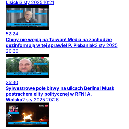
Lisicki
3
sty
2025
10:21
52:24
Chiny nie wejdą na Taiwan! Media na zachodzie
dezinformują w tej sprawie! P. Plebaniak
2
sty
2025
20:30
35:30
Sylwestrowe pole bitwy na ulicach Berlina! Musk
postrachem elity politycznej w RFN! A.
Wolska
2
sty
2025
20:26