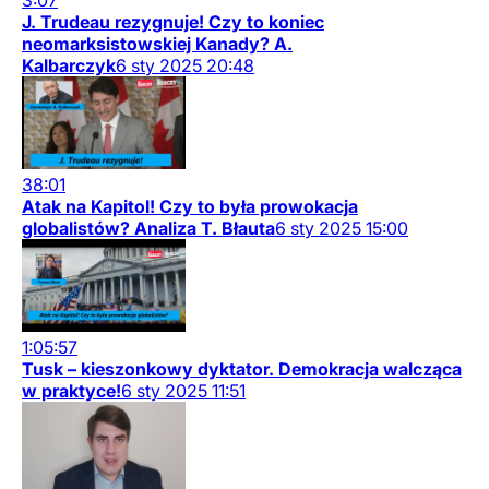
3:07
J. Trudeau rezygnuje! Czy to koniec
neomarksistowskiej Kanady? A.
Kalbarczyk
6
sty
2025
20:48
38:01
Atak na Kapitol! Czy to była prowokacja
globalistów? Analiza T. Błauta
6
sty
2025
15:00
1:05:57
Tusk – kieszonkowy dyktator. Demokracja walcząca
w praktyce!
6
sty
2025
11:51