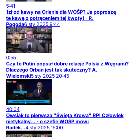
5:41
1zł od kawy na Orlenie dla WOŚP? Ja poproszę
tę kawę z potrąceniem tej kwoty! - R.
Pogoda
6
sty
2025
9:44
0:55
Czy to Putin popsuł dobre relacje Polski z Węgrami?
Dlaczego Orban jest tak skuteczny? A.
Wielomski
5
sty
2025
20:45
40:04
Owsiak to pierwsza "Święta Krowa" RP! Człowiek
nietykalny... - o szefie WOŚP mówi
Radek...
4
sty
2025
19:00