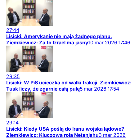
27:44
Lisicki: Amerykanie nie mają żadnego planu.
Ziemkiewicz: Za to Izrael ma jasny
10
mar
2026
17:46
29:35
Lisicki: W PiS ucieczka od walki frakcji. Ziemkiewicz:
Tusk liczy, że zgarnie całą pulę
5
mar
2026
17:54
29:14
Lisicki: Kiedy USA poślą do Iranu wojska lądowe?
Ziemkiewicz: Kluczowa rola Netanjahu
3
mar
2026