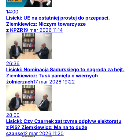
14:00
Lisicki: UE na ostatniej prostej do przepaści.
Ziemkiewicz: Niczym towarzysze
z KPZR
19
mar
2026
11:14
26:36
Lisicki: Nominacja Sadurskiego to nagroda za hejt.
Ziemkiewicz: Tusk pamięta o wiernych
żołnierzach
17
mar
2026
19:22
28:00
Lisicki: Czy Czarnek zatrzyma odpływ elektoratu
z PiS? Ziemkiewicz: Ma na to duże
szanse
12
mar
2026
11:20