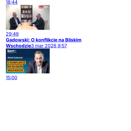
18:44
29:49
Gadowski: O konflikcie na Bliskim
Wschodzie
3
mar
2026
9:57
15:00