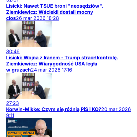
Lisicki: Nawet TSUE broni "neosędziów".
Ziemkiewicz: Wściekli dostali mocny
cios
26
mar
2026
18:28
30:46
Lisicki: Wojna z Iranem - Trump stracił kontrolę.
Ziemkiewicz: Wiarygodność USA legła
w gruzach
24
mar
2026
17:16
27:23
Korwin-Mikke: Czym się różnią PiS i KO?
20
mar
2026
9:11