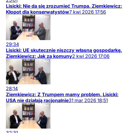
25:01
Lisicki: Nie da się zrozumieć Trumpa. Ziemkiewicz:
Kłopot dla konserwatystów
7
kwi
2026
17:56
29:34
Lisicki: UE skutecznie niszczy własną gospodarkę.
Ziemkiewicz: Jak za komuny
2
kwi
2026
17:06
28:14
Ziemkiewicz: Z Trumpem mamy problem. Lisicki:
USA nie działają racjonalnie
31
mar
2026
18:51
32:31