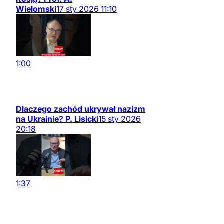
Wielomski
17
sty
2026
11:10
1:00
Dlaczego zachód ukrywał nazizm
na Ukrainie? P. Lisicki
15
sty
2026
20:18
1:37