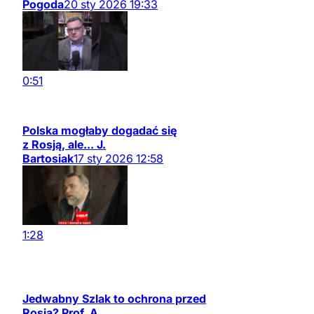
Pogoda
20
sty
2026
19:33
0:51
Polska mogłaby dogadać się
z Rosją, ale... J.
Bartosiak
17
sty
2026
12:58
1:28
Jedwabny Szlak to ochrona przed
Rosją? Prof. A.