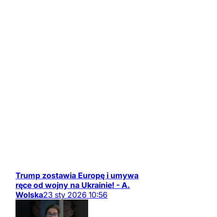
Trump zostawia Europę i umywa
ręce od wojny na Ukrainie! - A.
Wolska
23
sty
2026
10:56