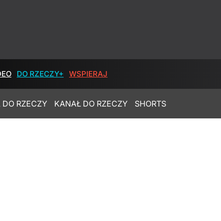
DEO
DO RZECZY+
WSPIERAJ
 DO RZECZY
KANAŁ DO RZECZY
SHORTS