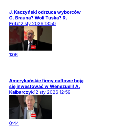
J. Kaczyński odrzuca wyborców
G. Brauna? Woli Tuska? R.
Fritz
12
sty
2026
13:50
1:06
Amerykańskie firmy naftowe boją
się inwestować w Wenezueli! A.
Kalbarczyk
12
sty
2026
12:59
0:44