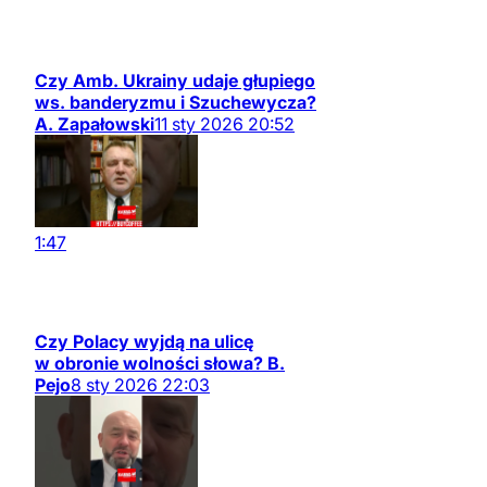
Czy Amb. Ukrainy udaje głupiego
ws. banderyzmu i Szuchewycza?
A. Zapałowski
11
sty
2026
20:52
1:47
Czy Polacy wyjdą na ulicę
w obronie wolności słowa? B.
Pejo
8
sty
2026
22:03