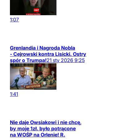
1:07
Grenlandia i Nagroda Nobla
- Cejrowski kontra Lisicki. Ostry
spór o Trumpa!
21
sty
2026
9:25
1:41
Nie daje Owsiakowi i nie chcę,
by moje 1zł. było potrącone
na WOŚP na Orlenie! R.