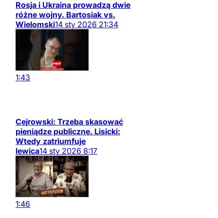
Rosja i Ukraina prowadzą dwie
różne wojny. Bartosiak vs.
Wielomski
14
sty
2026
21:34
1:43
Cejrowski: Trzeba skasować
pieniądze publiczne. Lisicki:
Wtedy zatriumfuje
lewica
14
sty
2026
8:17
1:46