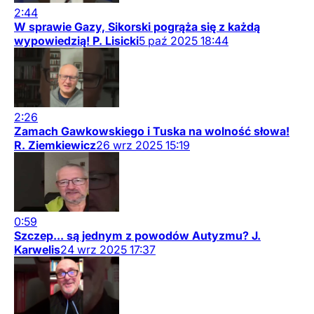
2:44
W sprawie Gazy, Sikorski pogrąża się z każdą
wypowiedzią! P. Lisicki
5
paź
2025
18:44
2:26
Zamach Gawkowskiego i Tuska na wolność słowa!
R. Ziemkiewicz
26
wrz
2025
15:19
0:59
Szczep... są jednym z powodów Autyzmu? J.
Karwelis
24
wrz
2025
17:37