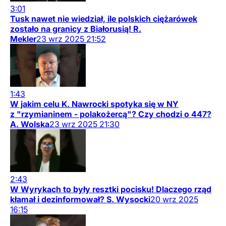
3:01
Tusk nawet nie wiedział, ile polskich ciężarówek
zostało na granicy z Białorusią! R.
Mekler
23
wrz
2025
21:52
1:43
W jakim celu K. Nawrocki spotyka się w NY
z "rzymianinem - polakożercą"? Czy chodzi o 447?
A. Wolska
23
wrz
2025
21:30
2:43
W Wyrykach to były resztki pocisku! Dlaczego rząd
kłamał i dezinformował? S. Wysocki
20
wrz
2025
16:15