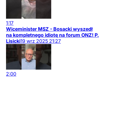
1:17
Wiceminister MSZ - Bosacki wyszedł
na kompletnego idiotę na forum ONZ! P.
Lisicki
19
wrz
2025
21:27
2:00