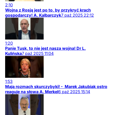
2:10
Wojna z Rosją jest po to, by przykryć krach
gospodarczy! A. Kalbarczyk
7
paź
2025
22:12
1:20
Panie Tusk, to nie jest nasza wojna! Dr L.
Kulińska
7
paź
2025
11:04
1:53
Mają rozmach skurczybyki! - Marek Jakubiak ostro
reaguje na słowa A. Merkel
6
paź
2025
15:14