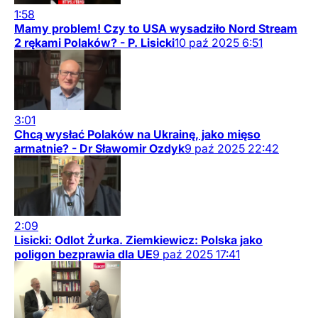
1:58
Mamy problem! Czy to USA wysadziło Nord Stream
2 rękami Polaków? - P. Lisicki
10
paź
2025
6:51
3:01
Chcą wysłać Polaków na Ukrainę, jako mięso
armatnie? - Dr Sławomir Ozdyk
9
paź
2025
22:42
2:09
Lisicki: Odlot Żurka. Ziemkiewicz: Polska jako
poligon bezprawia dla UE
9
paź
2025
17:41