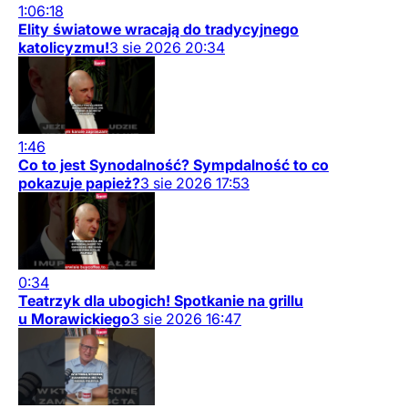
1:06:18
Elity światowe wracają do tradycyjnego
katolicyzmu!
3
sie
2026
20:34
1:46
Co to jest Synodalność? Sympdalność to co
pokazuje papież?
3
sie
2026
17:53
0:34
Teatrzyk dla ubogich! Spotkanie na grillu
u Morawickiego
3
sie
2026
16:47