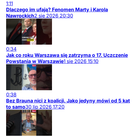
1:11
Dlaczego im ufają? Fenomen Marty i Karola
Nawrockich
2
sie
2026
20:30
0:34
Jak co roku Warszawa się zatrzyma o 17. Uczczenie
Powstania w Warszawie
1
sie
2026
15:10
0:38
Bez Brauna nici z koalicji. Jako jedyny mówi od 5 kat
to samo
30
lip
2026
17:20