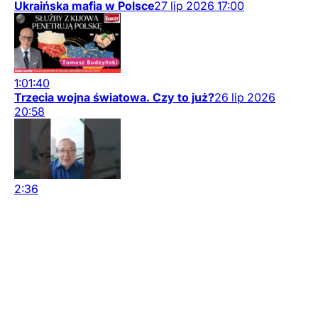
Ukraińska mafia w Polsce
27
lip
2026
17:00
1:01:40
Trzecia wojna światowa. Czy to już?
26
lip
2026
20:58
2:36