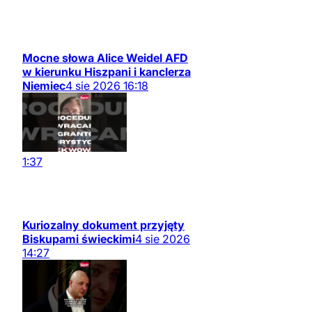
Mocne słowa Alice Weidel AFD
w kierunku Hiszpani i kanclerza
Niemiec
4
sie
2026
16:18
1:37
Kuriozalny dokument przyjęty
Biskupami świeckimi
4
sie
2026
14:27