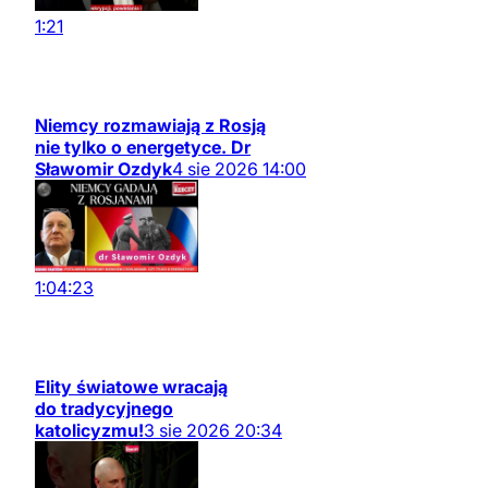
1:21
Niemcy rozmawiają z Rosją
nie tylko o energetyce. Dr
Sławomir Ozdyk
4
sie
2026
14:00
1:04:23
Elity światowe wracają
do tradycyjnego
katolicyzmu!
3
sie
2026
20:34