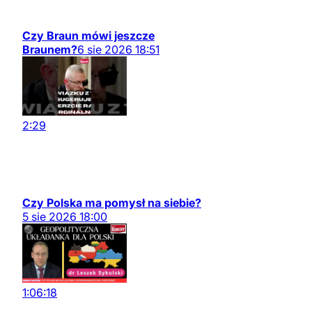
Czy Braun mówi jeszcze
Braunem?
6
sie
2026
18:51
2:29
Czy Polska ma pomysł na siebie?
5
sie
2026
18:00
1:06:18