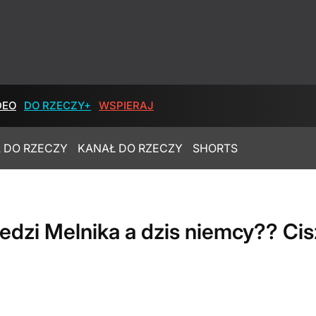
DEO
DO RZECZY+
WSPIERAJ
 DO RZECZY
KANAŁ DO RZECZY
SHORTS
dzi Melnika a dzis niemcy?? Cis