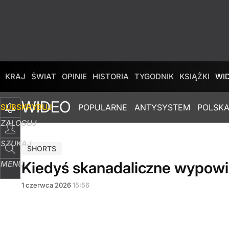
KRAJ
ŚWIAT
OPINIE
HISTORIA
TYGODNIK
KSIĄŻKI
WI
WIDEO
SUBSKRYBUJ
POPULARNE
ANTYSYSTEM
POLSKA
ZALOGUJ
SZUKAJ
SHORTS
Kiedyś skanadaliczne wypowie
MENU
1
czerwca
2026
15:56