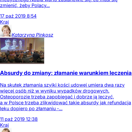
zmienić, żeby Polacy...
17
paź
2019
8:54
Kraj
Katarzyna
Pinkosz
Absurdy do zmiany: złamanie warunkiem leczenia
Na skutek złamania szyjki kości udowej umiera dwa razy
więcej osób niż w wyniku wypadków drogowych.
Osteoporozie trzeba zapobiegać i dobrze ją leczyć,
a w Polsce trzeba zlikwidować takie absurdy jak refundacja
leku dopiero po złamaniu -...
11
paź
2019
12:38
Kraj