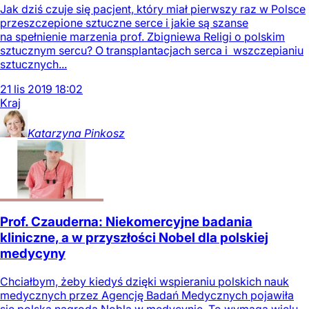
Jak dziś czuje się pacjent, który miał pierwszy raz w Polsce
przeszczepione sztuczne serce i jakie są szanse
na spełnienie marzenia prof. Zbigniewa Religi o polskim
sztucznym sercu? O transplantacjach serca i wszczepianiu
sztucznych...
21
lis
2019
18:02
Kraj
Katarzyna
Pinkosz
Prof. Czauderna: Niekomercyjne badania
kliniczne, a w przyszłości Nobel dla polskiej
medycyny
Chciałbym, żeby kiedyś dzięki wspieraniu polskich nauk
medycznych przez Agencję Badań Medycznych pojawiła