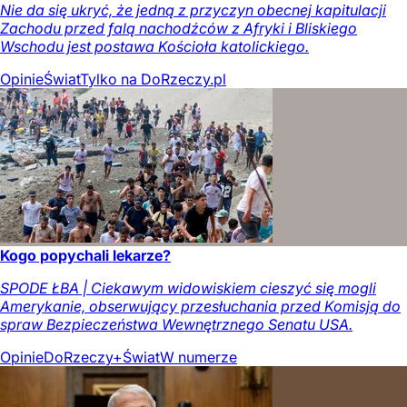
Nie da się ukryć, że jedną z przyczyn obecnej kapitulacji
Zachodu przed falą nachodźców z Afryki i Bliskiego
Wschodu jest postawa Kościoła katolickiego.
Opinie
Świat
Tylko na DoRzeczy.pl
Kogo popychali lekarze?
SPODE ŁBA | Ciekawym widowiskiem cieszyć się mogli
Amerykanie, obserwujący przesłuchania przed Komisją do
spraw Bezpieczeństwa Wewnętrznego Senatu USA.
Opinie
DoRzeczy+
Świat
W numerze