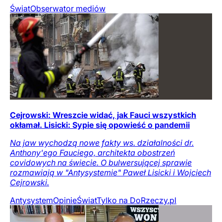
Świat
Obserwator mediów
Cejrowski: Wreszcie widać, jak Fauci wszystkich
okłamał. Lisicki: Sypie się opowieść o pandemii
Na jaw wychodzą nowe fakty ws. działalności dr.
Anthony'ego Fauciego, architekta obostrzeń
covidowych na świecie. O bulwersującej sprawie
rozmawiają w "Antysystemie" Paweł Lisicki i Wojciech
Cejrowski.
Antysystem
Opinie
Świat
Tylko na DoRzeczy.pl