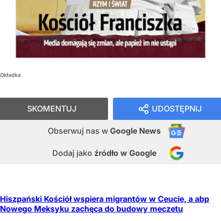
Okładka
SKOMENTUJ
UDOSTĘPNIJ
Obserwuj nas
w
Google News
Dodaj jako
źródło w Google
Hiszpański Kościół wspiera migrantów w Ceucie, a abp
Nowego Meksyku zachęca do budowy meczetu