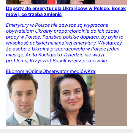
Dopłaty do emerytur dla Ukraińców w Polsce. Bosak
mówi, co trzeba zmienić
Emerytury w Polsce nie zawsze są wypłacane
obywatelom Ukrainy proporcjonalnie do ich czasu
pracy w Polsce. Państwo polskie dopłaca, by była to
wysokość polskiej minimalnej emerytury. Wystarczy,
że osoba z Ukrainy przepracowała w Polsce jeden
miesiąc. Anita Kucharska-Dziedzic nie widzi
problemu, Krzysztof Bosak wręcz przeciwnie.
Ekonomia
Opinie
Obserwator mediów
Kraj