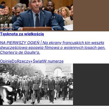
Tęsknota za wielkością
NA PIERWSZY OGIEŃ | Na ekrany francuskich kin weszła
dwuczęściowa epopeja filmowa o wojennych losach gen.
Charles’a de Gaulle’a.
Opinie
DoRzeczy+
Świat
W numerze