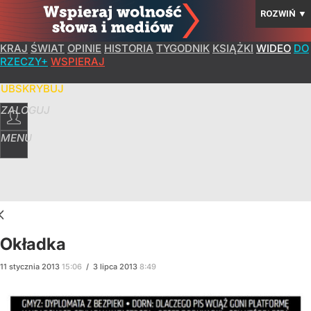
ROZWIŃ
▼
KRAJ
ŚWIAT
OPINIE
HISTORIA
TYGODNIK
KSIĄŻKI
WIDEO
DO
RZECZY+
WSPIERAJ
SUBSKRYBUJ
ZALOGUJ
MENU
Okładka
11
stycznia
2013
15:06
/
3
lipca
2013
8:49