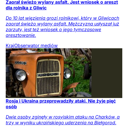
Zaorał świeżo wylany asfalt. Jest wniosek o areszt
dla rolnika z Gliwic
Do 10 lat więzienia grozi rolnikowi, który w Gliwicach
zaorał świeżo wylany asfalt. Mężczyzna usłyszał już
zarzuty, jest też wniosek o jego tymczasowe
aresztowanie.
Kraj
Obserwator mediów
Rosja i Ukraina przeprowadziły ataki. Nie żyje pięć
osób
Dwie osoby zginęły w rosyjskim ataku na Charków, a
trzy w wyniku ukraińskiego uderzenia na Biełgorod.