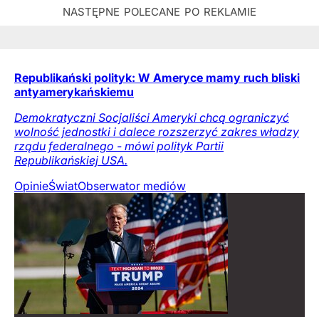
Republikański polityk: W Ameryce mamy ruch bliski
antyamerykańskiemu
Demokratyczni Socjaliści Ameryki chcą ograniczyć
wolność jednostki i dalece rozszerzyć zakres władzy
rządu federalnego - mówi polityk Partii
Republikańskiej USA.
Opinie
Świat
Obserwator mediów