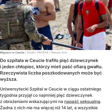
Migranci w Ceucie
/ Źródło:
PAP/EPA
/
Reduan Dris
Do szpitala w Ceucie trafiło pięć dziewczynek
i jeden chłopiec, którzy mieli paść ofiarą gwałtu.
Rzeczywista liczba poszkodowanych może być
wyższa.
Uniwersytecki Szpital w Ceucie w ciągu ostatniego
tygodnia przyjął co najmniej pięć dziewczynek
z obrażeniami wskazującymi na
napaść seksualną
.
Żadna z nich nie ma więcej niż 14 lat, a wszystkie