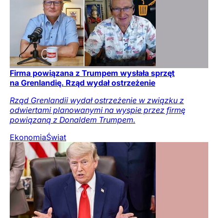
Firma powiązana z Trumpem wysłała sprzęt
na Grenlandię. Rząd wydał ostrzeżenie
Rząd Grenlandii wydał ostrzeżenie w związku z
odwiertami planowanymi na wyspie przez firmę
powiązaną z Donaldem Trumpem.
Ekonomia
Świat