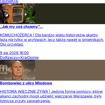
Opinie
Kraj
„Jak my coś chcemy”…
KOMUCHOŻERCA | Dla bardzo wielu historyków skarby
leżą nie tylko w archiwach, lecz także nawet w śmietnikach.
Oto przykład.
9
sie
2026
16:00
DoRzeczy+
Kraj
Opinie
Bombowiec z ulicy Miodowe
HISTORIA WIECZNIE ŻYWA | Jedyną formą pomocy, której
alianci zachodni mogli udzielić walczącej Warszawie, były
lotnicze zrzuty zaopatrzenia.