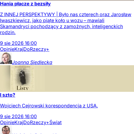
Hania płacze z bezsiły
Z INNEJ PERSPEKTYWY | Było nas czterech oraz Jarosław
Iwaszkiewicz, jako piąte koło u wozu – mawiali
Skamandryci pochodzący z zamożnych, inteligenckich
rodzin.
9
sie
2026
16:00
Opinie
Kraj
DoRzeczy+
Joanna
Siedlecka
I szto?
Wojciech Cejrowski korespondencja z USA.
9
sie
2026
16:00
Opinie
Kraj
DoRzeczy+
Świat