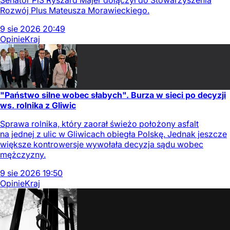
Senator PiS Ryszard Majer dołączył do Stowarzyszenia
Rozwój Plus Mateusza Morawieckiego.
9
sie
2026
20:49
Opinie
Kraj
"Państwo silne wobec słabych". Burza w sieci po decyzji
ws. rolnika z Gliwic
Sprawa rolnika, który zaorał świeżo położony asfalt
na jednej z ulic w Gliwicach obiegła Polskę. Jednak jeszcze
większe kontrowersje wywołała decyzja sądu wobec
mężczyzny.
9
sie
2026
19:50
Opinie
Kraj