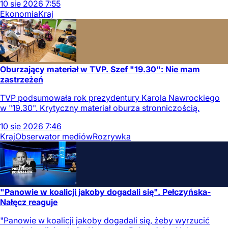
10
sie
2026
7:55
Ekonomia
Kraj
Oburzający materiał w TVP. Szef "19.30": Nie mam
zastrzeżeń
TVP podsumowała rok prezydentury Karola Nawrockiego
w "19.30". Krytyczny materiał oburza stronniczością.
10
sie
2026
7:46
Kraj
Obserwator mediów
Rozrywka
"Panowie w koalicji jakoby dogadali się". Pełczyńska-
Nałęcz reaguje
"Panowie w koalicji jakoby dogadali się, żeby wyrzucić