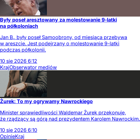
Były poseł aresztowany za molestowanie 9-latki
na półkoloniach
Jan B., były poseł Samoobrony, od miesiąca przebywa
w areszcie. Jest podejrzany o molestowanie 9-latki
podczas półkolonii.
10
sie
2026
6:12
Kraj
Obserwator mediów
Żurek: To my ogrywamy Nawrockiego
Minister sprawiedliwości Waldemar Żurek przekonuje,
że rządzący są górą nad prezydentem Karolem Nawrockim.
10
sie
2026
6:10
Opinie
Kraj