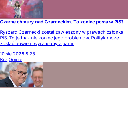
Czarne chmury nad Czarneckim. To koniec posła w PiS?
Ryszard Czarnecki został zawieszony w prawach członka
PiS. To jednak nie koniec jego problemów. Polityk może
zostać bowiem wyrzucony z partii.
10
sie
2026
8:25
Kraj
Opinie