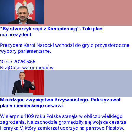
"By stworzyli rząd z Konfederacją". Taki plan
ma prezydent
Prezydent Karol Narocki wchodzi do gry o przyszłoroczne
wybory parlamentarne.
10
sie
2026
5:55
Kraj
Obserwator mediów
Miażdżące zwycięstwo Krzywoustego. Pokrzyżował
plany niemieckiego cesarza
W sierpniu 1109 roku Polska stanęła w obliczu wielkiego
zagrożenia. Na zachodzie gromadziły się wojska cesarza
Henryka V, który zamierzał uderzyć na państwo Piastów.