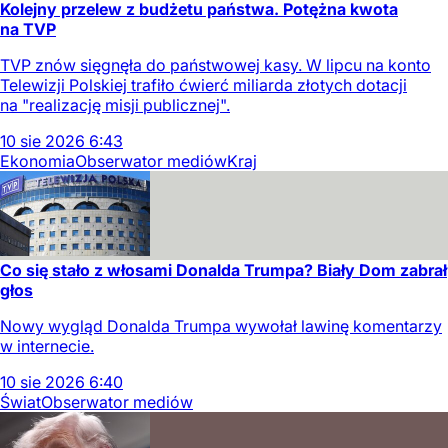
Kolejny przelew z budżetu państwa. Potężna kwota
na TVP
TVP znów sięgnęła do państwowej kasy. W lipcu na konto
Telewizji Polskiej trafiło ćwierć miliarda złotych dotacji
na "realizację misji publicznej".
10
sie
2026
6:43
Ekonomia
Obserwator mediów
Kraj
Co się stało z włosami Donalda Trumpa? Biały Dom zabrał
głos
Nowy wygląd Donalda Trumpa wywołał lawinę komentarzy
w internecie.
10
sie
2026
6:40
Świat
Obserwator mediów