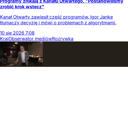
Programy znikają z Kanału Otwartego. "Postanowiliśmy
zrobić krok wstecz"
Kanał Otwarty zawiesił część programów. Igor Janke
tłumaczy decyzję i mówi o problemach z algorytmami.
10
sie
2026
7:08
Kraj
Obserwator mediów
Rozrywka