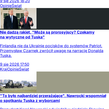
9
sie
2026
18:20
Opinie
Świat
Nie dadzą rakiet. "Może są prorosyjscy? Czekamy
na wytyczne od Tuska"
Finlandia nie da Ukrainie pocisków do systemów Patriot.
Przemysław Czarnek zwrócił uwagę na narrację Donalda
Tuska.
9
sie
2026
17:50
Kraj
Opinie
Świat
"To było najbardziej przerażające". Nawrocki wspomniał
o spotkaniu Tuska z wyborcami