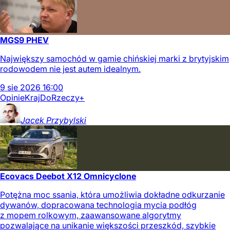
MGS9 PHEV
Największy samochód w gamie chińskiej marki z brytyjskim
rodowodem nie jest autem idealnym.
9
sie
2026
16:00
Opinie
Kraj
DoRzeczy+
Jacek
Przybylski
Ecovacs Deebot X12 Omnicyclone
Potężna moc ssania, która umożliwia dokładne odkurzanie
dywanów, dopracowana technologia mycia podłóg
z mopem rolkowym, zaawansowane algorytmy
pozwalające na unikanie większości przeszkód, szybkie