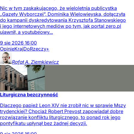
Nic w tym zaskakującego, że wieloletnia publicystka
„Gazety Wyborczej”, Dominika Wielowieyska, dołączyła
do kampanii dyskredytowania Krzysztofa Stanowskiego
i jego internetowych mediów po tym, jak portal zero.pl
ujawnił, a youtube̕owy...
9
sie
2026
16:00
Opinie
Kraj
DoRzeczy+
Rafał A.
Ziemkiewicz
Liturgiczna bezczynność
Dlaczego papież Leon XIV nie zrobił nic w sprawie Mszy
trydenckiej? Chociaż Robert Prevost zapowiadał dobre
rozwiązanie konfliktu liturgicznego, to ponad rok jego
pontyfikatu upłynął bez żadnej decyzji.