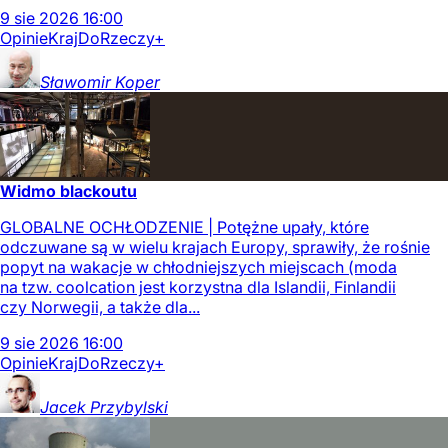
9
sie
2026
16:00
Opinie
Kraj
DoRzeczy+
Sławomir
Koper
Widmo blackoutu
GLOBALNE OCHŁODZENIE | Potężne upały, które
odczuwane są w wielu krajach Europy, sprawiły, że rośnie
popyt na wakacje w chłodniejszych miejscach (moda
na tzw. coolcation jest korzystna dla Islandii, Finlandii
czy Norwegii, a także dla...
9
sie
2026
16:00
Opinie
Kraj
DoRzeczy+
Jacek
Przybylski