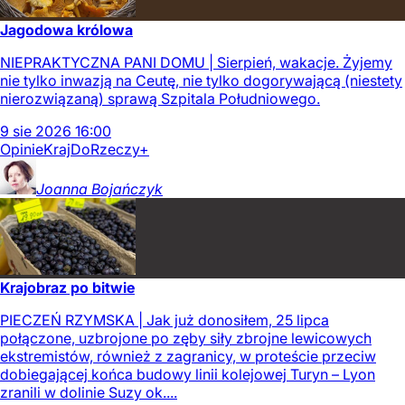
Jagodowa królowa
NIEPRAKTYCZNA PANI DOMU | Sierpień, wakacje. Żyjemy
nie tylko inwazją na Ceutę, nie tylko dogorywającą (niestety
nierozwiązaną) sprawą Szpitala Południowego.
9
sie
2026
16:00
Opinie
Kraj
DoRzeczy+
Joanna
Bojańczyk
Krajobraz po bitwie
PIECZEŃ RZYMSKA | Jak już donosiłem, 25 lipca
połączone, uzbrojone po zęby siły zbrojne lewicowych
ekstremistów, również z zagranicy, w proteście przeciw
dobiegającej końca budowy linii kolejowej Turyn – Lyon
zranili w dolinie Suzy ok....