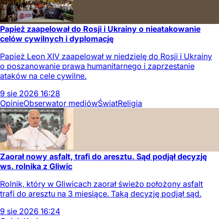
Papież zaapelował do Rosji i Ukrainy o nieatakowanie
celów cywilnych i dyplomację
Papież Leon XIV zaapelował w niedzielę do Rosji i Ukrainy
o poszanowanie prawa humanitarnego i zaprzestanie
ataków na cele cywilne.
9
sie
2026
16:28
Opinie
Obserwator mediów
Świat
Religia
Zaorał nowy asfalt, trafi do aresztu. Sąd podjął decyzję
ws. rolnika z Gliwic
Rolnik, który w Gliwicach zaorał świeżo położony asfalt
trafi do aresztu na 3 miesiące. Taką decyzję podjął sąd.
9
sie
2026
16:24