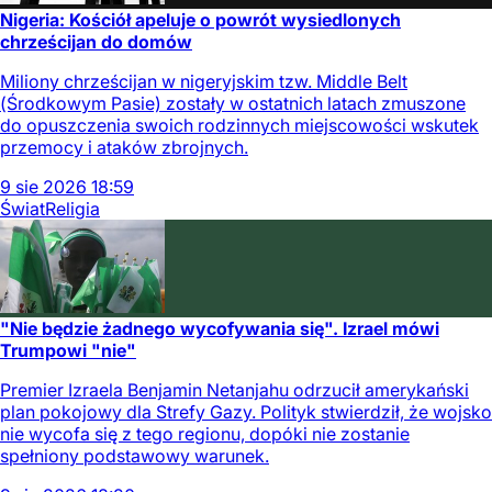
Nigeria: Kościół apeluje o powrót wysiedlonych
chrześcijan do domów
Miliony chrześcijan w nigeryjskim tzw. Middle Belt
(Środkowym Pasie) zostały w ostatnich latach zmuszone
do opuszczenia swoich rodzinnych miejscowości wskutek
przemocy i ataków zbrojnych.
9
sie
2026
18:59
Świat
Religia
"Nie będzie żadnego wycofywania się". Izrael mówi
Trumpowi "nie"
Premier Izraela Benjamin Netanjahu odrzucił amerykański
plan pokojowy dla Strefy Gazy. Polityk stwierdził, że wojsko
nie wycofa się z tego regionu, dopóki nie zostanie
spełniony podstawowy warunek.