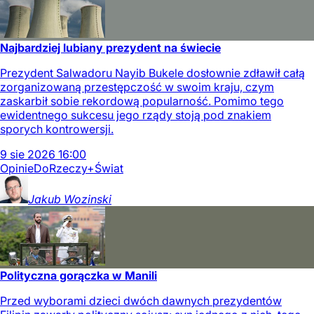
Najbardziej lubiany prezydent na świecie
Prezydent Salwadoru Nayib Bukele dosłownie zdławił całą
zorganizowaną przestępczość w swoim kraju, czym
zaskarbił sobie rekordową popularność. Pomimo tego
ewidentnego sukcesu jego rządy stoją pod znakiem
sporych kontrowersji.
9
sie
2026
16:00
Opinie
DoRzeczy+
Świat
Jakub
Wozinski
Polityczna gorączka w Manili
Przed wyborami dzieci dwóch dawnych prezydentów