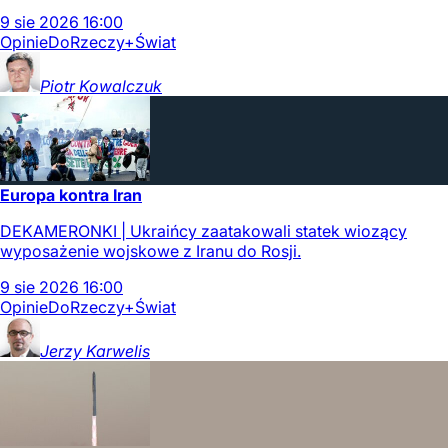
9
sie
2026
16:00
Opinie
DoRzeczy+
Świat
Piotr
Kowalczuk
Europa kontra Iran
DEKAMERONKI | Ukraińcy zaatakowali statek wiozący
wyposażenie wojskowe z Iranu do Rosji.
9
sie
2026
16:00
Opinie
DoRzeczy+
Świat
Jerzy
Karwelis