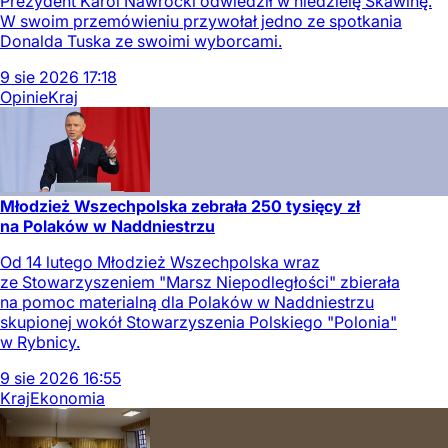
Prezydent Karol Nawrocki odwiedził w niedzielę Skawinę.
W swoim przemówieniu przywołał jedno ze spotkania
Donalda Tuska ze swoimi wyborcami.
9
sie
2026
17:18
Opinie
Kraj
Młodzież Wszechpolska zebrała 250 tysięcy zł
na Polaków w Naddniestrzu
Od 14 lutego Młodzież Wszechpolska wraz
ze Stowarzyszeniem "Marsz Niepodległości" zbierała
na pomoc materialną dla Polaków w Naddniestrzu
skupionej wokół Stowarzyszenia Polskiego "Polonia"
w Rybnicy.
9
sie
2026
16:55
Kraj
Ekonomia