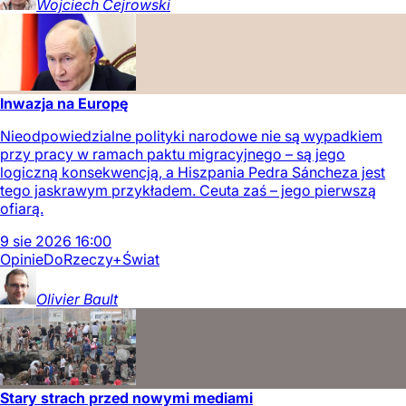
Wojciech
Cejrowski
Inwazja na Europę
Nieodpowiedzialne polityki narodowe nie są wypadkiem
przy pracy w ramach paktu migracyjnego – są jego
logiczną konsekwencją, a Hiszpania Pedra Sáncheza jest
tego jaskrawym przykładem. Ceuta zaś – jego pierwszą
ofiarą.
9
sie
2026
16:00
Opinie
DoRzeczy+
Świat
Olivier
Bault
Stary strach przed nowymi mediami