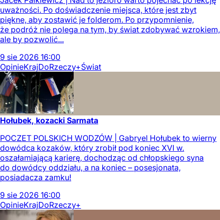
Jacek Pałkiewicz | Nad to jezioro warto pojechać po lekcję
uważności. Po doświadczenie miejsca, które jest zbyt
piękne, aby zostawić je folderom. Po przypomnienie,
że podróż nie polega na tym, by świat zdobywać wzrokiem,
ale by pozwolić...
9
sie
2026
16:00
Opinie
Kraj
DoRzeczy+
Świat
Hołubek, kozacki Sarmata
POCZET POLSKICH WODZÓW | Gabryel Hołubek to wierny
dowódca kozaków, który zrobił pod koniec XVI w.
oszałamiającą karierę, dochodząc od chłopskiego syna
do dowódcy oddziału, a na koniec – posesjonata,
posiadacza zamku!
9
sie
2026
16:00
Opinie
Kraj
DoRzeczy+