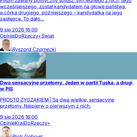
Filipin zawarły polityczny sojusz: syn jednego z nich, tego
wcześniejszego, został kandydatem na głowę państwa,
a córka drugiego, późniejszego – kandydatką na jego
zastępcę. To dało...
9
sie
2026
16:00
Opinie
DoRzeczy+
Świat
Ryszard
Czarnecki
Dwa sensacyjne przełomy. Jeden w partii Tuska, a drugi
w PiS
PROSTO ZYGZAKIEM | Są dwa wielkie, sensacyjne
przełomy. Najpierw o pierwszym z nich.
9
sie
2026
16:00
Opinie
Kraj
DoRzeczy+
Piotr
Gabryel