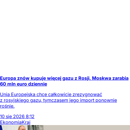
Europa znów kupuje więcej gazu z Rosji. Moskwa zarabia
60 mln euro dziennie
Unia Europejska chce całkowicie zrezygnować
z rosyjskiego gazu, tymczasem jego import ponownie
rośnie.
10
sie
2026
8:12
Ekonomia
Kraj