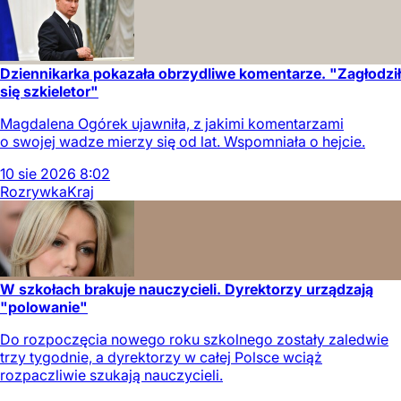
Dziennikarka pokazała obrzydliwe komentarze. "Zagłodził
się szkieletor"
Magdalena Ogórek ujawniła, z jakimi komentarzami
o swojej wadze mierzy się od lat. Wspomniała o hejcie.
10
sie
2026
8:02
Rozrywka
Kraj
W szkołach brakuje nauczycieli. Dyrektorzy urządzają
"polowanie"
Do rozpoczęcia nowego roku szkolnego zostały zaledwie
trzy tygodnie, a dyrektorzy w całej Polsce wciąż
rozpaczliwie szukają nauczycieli.