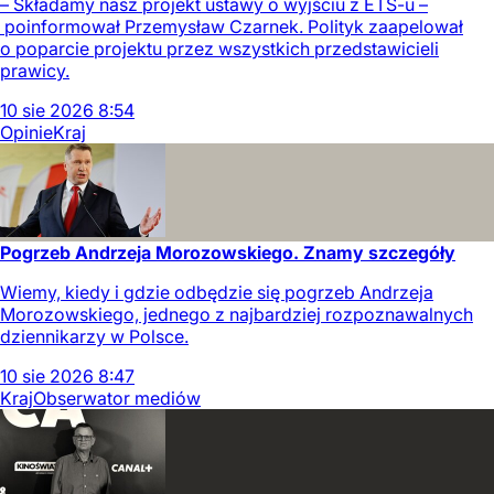
– Składamy nasz projekt ustawy o wyjściu z ETS-u –
poinformował Przemysław Czarnek. Polityk zaapelował
o poparcie projektu przez wszystkich przedstawicieli
prawicy.
10
sie
2026
8:54
Opinie
Kraj
Pogrzeb Andrzeja Morozowskiego. Znamy szczegóły
Wiemy, kiedy i gdzie odbędzie się pogrzeb Andrzeja
Morozowskiego, jednego z najbardziej rozpoznawalnych
dziennikarzy w Polsce.
10
sie
2026
8:47
Kraj
Obserwator mediów