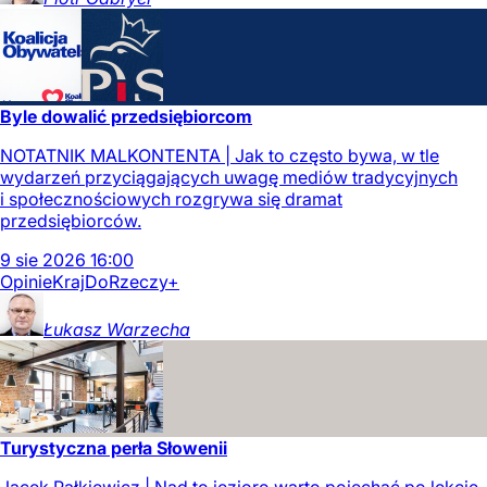
Byle dowalić przedsiębiorcom
NOTATNIK MALKONTENTA | Jak to często bywa, w tle
wydarzeń przyciągających uwagę mediów tradycyjnych
i społecznościowych rozgrywa się dramat
przedsiębiorców.
9
sie
2026
16:00
Opinie
Kraj
DoRzeczy+
Łukasz
Warzecha
Turystyczna perła Słowenii