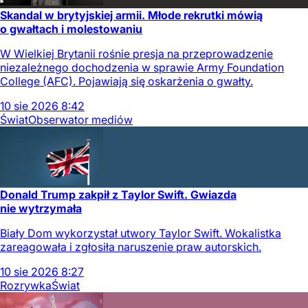
Skandal w brytyjskiej armii. Młode rekrutki mówią
o gwałtach i molestowaniu
W Wielkiej Brytanii rośnie presja na przeprowadzenie
niezależnego dochodzenia w sprawie Army Foundation
College (AFC). Pojawiają się oskarżenia o gwałty.
10
sie
2026
8:42
Świat
Obserwator mediów
Donald Trump zakpił z Taylor Swift. Gwiazda
nie wytrzymała
Biały Dom wykorzystał utwory Taylor Swift. Wokalistka
zareagowała i zgłosiła naruszenie praw autorskich.
10
sie
2026
8:27
Rozrywka
Świat