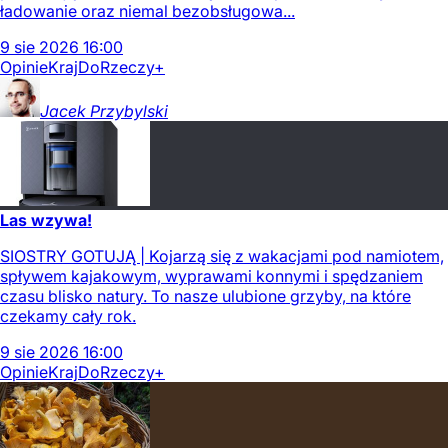
ładowanie oraz niemal bezobsługowa...
9
sie
2026
16:00
Opinie
Kraj
DoRzeczy+
Jacek
Przybylski
Las wzywa!
SIOSTRY GOTUJĄ | Kojarzą się z wakacjami pod namiotem,
spływem kajakowym, wyprawami konnymi i spędzaniem
czasu blisko natury. To nasze ulubione grzyby, na które
czekamy cały rok.
9
sie
2026
16:00
Opinie
Kraj
DoRzeczy+