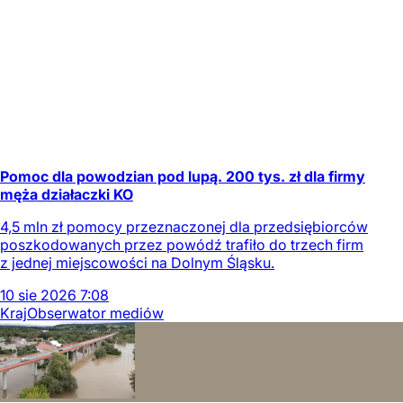
Pomoc dla powodzian pod lupą. 200 tys. zł dla firmy
męża działaczki KO
4,5 mln zł pomocy przeznaczonej dla przedsiębiorców
poszkodowanych przez powódź trafiło do trzech firm
z jednej miejscowości na Dolnym Śląsku.
10
sie
2026
7:08
Kraj
Obserwator mediów