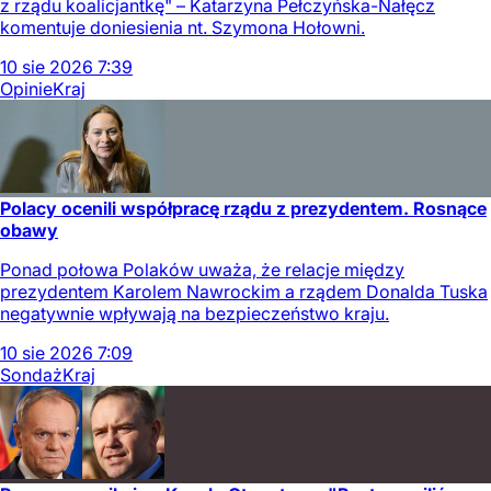
z rządu koalicjantkę" – Katarzyna Pełczyńska-Nałęcz
komentuje doniesienia nt. Szymona Hołowni.
10
sie
2026
7:39
Opinie
Kraj
Polacy ocenili współpracę rządu z prezydentem. Rosnące
obawy
Ponad połowa Polaków uważa, że relacje między
prezydentem Karolem Nawrockim a rządem Donalda Tuska
negatywnie wpływają na bezpieczeństwo kraju.
10
sie
2026
7:09
Sondaż
Kraj