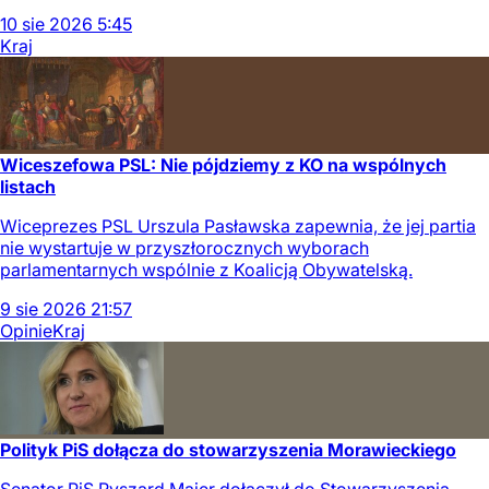
10
sie
2026
5:45
Kraj
Wiceszefowa PSL: Nie pójdziemy z KO na wspólnych
listach
Wiceprezes PSL Urszula Pasławska zapewnia, że jej partia
nie wystartuje w przyszłorocznych wyborach
parlamentarnych wspólnie z Koalicją Obywatelską.
9
sie
2026
21:57
Opinie
Kraj
Polityk PiS dołącza do stowarzyszenia Morawieckiego