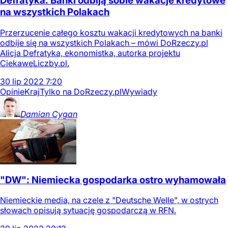
Defratyka: Banki odbiją sobie wakacje kredytowe
na wszystkich Polakach
Przerzucenie całego kosztu wakacji kredytowych na banki
odbije się na wszystkich Polakach – mówi DoRzeczy.pl
Alicja Defratyka, ekonomistka, autorka projektu
CiekaweLiczby.pl.
30
lip
2022
7:20
Opinie
Kraj
Tylko na DoRzeczy.pl
Wywiady
Damian
Cygan
"DW": Niemiecka gospodarka ostro wyhamowała
Niemieckie media, na czele z "Deutsche Welle", w ostrych
słowach opisują sytuację gospodarczą w RFN.