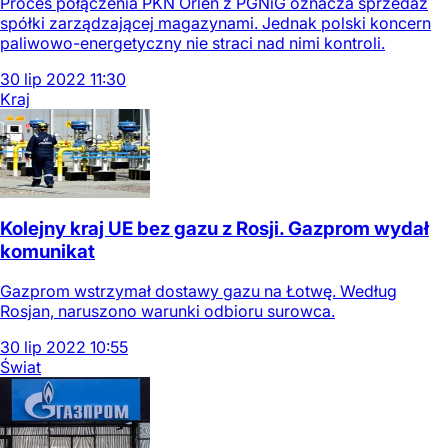
Proces połączenia PKN Orlen z PGNiG oznacza sprzedaż
spółki zarządzającej magazynami. Jednak polski koncern
paliwowo-energetyczny nie straci nad nimi kontroli.
30
lip
2022
11:30
Kraj
Kolejny kraj UE bez gazu z Rosji. Gazprom wydał
komunikat
Gazprom wstrzymał dostawy gazu na Łotwę. Według
Rosjan, naruszono warunki odbioru surowca.
30
lip
2022
10:55
Świat