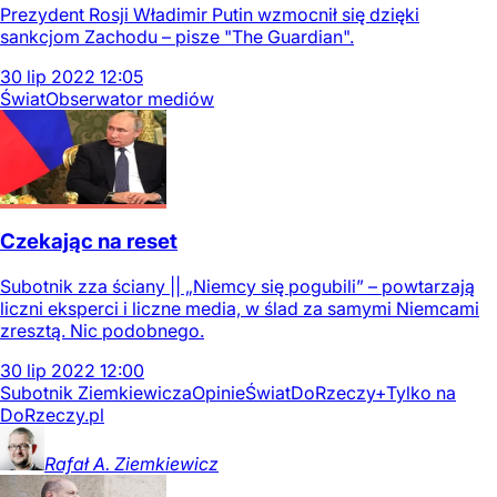
Prezydent Rosji Władimir Putin wzmocnił się dzięki
sankcjom Zachodu – pisze "The Guardian".
30
lip
2022
12:05
Świat
Obserwator mediów
Czekając na reset
Subotnik zza ściany || „Niemcy się pogubili” – powtarzają
liczni eksperci i liczne media, w ślad za samymi Niemcami
zresztą. Nic podobnego.
30
lip
2022
12:00
Subotnik Ziemkiewicza
Opinie
Świat
DoRzeczy+
Tylko na
DoRzeczy.pl
Rafał A.
Ziemkiewicz