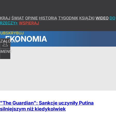
KRAJ
ŚWIAT
OPINIE
HISTORIA
TYGODNIK
KSIĄŻKI
WIDEO
DO
RZECZY+
WSPIERAJ
SUBSKRYBUJ
EKONOMIA
ZALOGUJ
MENU
"The Guardian": Sankcje uczyniły Putina
silniejszym niż kiedykolwiek