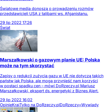
Światowe media donoszą o prowadzeniu rozmów
przedstawicieli USA z talibami ws. Afganistanu.
29
lip
2022
17:26
Świat
Marszałkowski o gazowym planie UE: Polska
może na tym skorzystać
Zapisy o redukcji zużycia gazu w UE nie dotyczą takich
państw jak Polska, ale mogą przynieść nam korzyści
w postaci spadku cen – mówi DoRzeczy.pl Mariusz
Marszałkowski, ekspert ds. energetyki z Biznes Alert.
29
lip
2022
16:02
Opinie
Kraj
Tylko na DoRzeczy.pl
DoRzeczy+
Wywiady