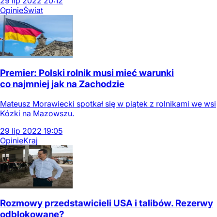
29
lip
2022
20:12
Opinie
Świat
Premier: Polski rolnik musi mieć warunki
co najmniej jak na Zachodzie
Mateusz Morawiecki spotkał się w piątek z rolnikami we wsi
Kózki na Mazowszu.
29
lip
2022
19:05
Opinie
Kraj
Rozmowy przedstawicieli USA i talibów. Rezerwy
odblokowane?