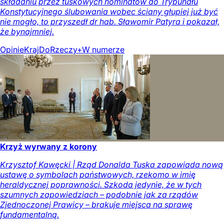
składaniu przez tuskowych nominatów do Trybunału
Konstytucyjnego ślubowania wobec ściany głupiej już być
nie mogło, to przyszedł dr hab. Sławomir Patyra i pokazał,
że bynajmniej.
Opinie
Kraj
DoRzeczy+
W numerze
Krzyż wyrwany z korony
Krzysztof Kawęcki | Rząd Donalda Tuska zapowiada nową
ustawę o symbolach państwowych, rzekomo w imię
heraldycznej poprawności. Szkoda jedynie, że w tych
szumnych zapowiedziach – podobnie jak za rządów
Zjednoczonej Prawicy – brakuje miejsca na sprawę
fundamentalną.