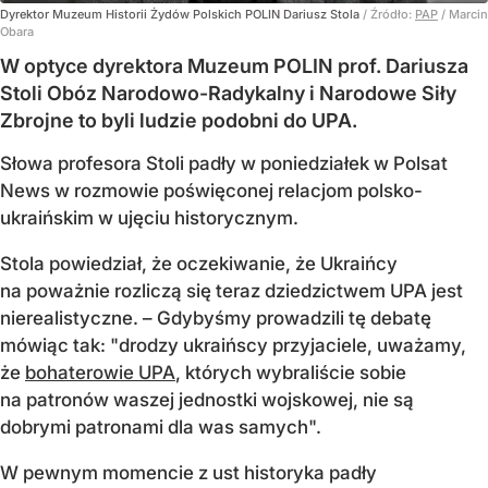
Dyrektor Muzeum Historii Żydów Polskich POLIN Dariusz Stola
/ Źródło:
PAP
/
Marcin
Obara
W optyce dyrektora Muzeum POLIN prof. Dariusza
Stoli Obóz Narodowo-Radykalny i Narodowe Siły
Zbrojne to byli ludzie podobni do UPA.
Słowa profesora Stoli padły w poniedziałek w Polsat
News w rozmowie poświęconej relacjom polsko-
ukraińskim w ujęciu historycznym.
Stola powiedział, że oczekiwanie, że Ukraińcy
na poważnie rozliczą się teraz dziedzictwem UPA jest
nierealistyczne. – Gdybyśmy prowadzili tę debatę
mówiąc tak: "drodzy ukraińscy przyjaciele, uważamy,
że
bohaterowie UPA
, których wybraliście sobie
na patronów waszej jednostki wojskowej, nie są
dobrymi patronami dla was samych".
W pewnym momencie z ust historyka padły