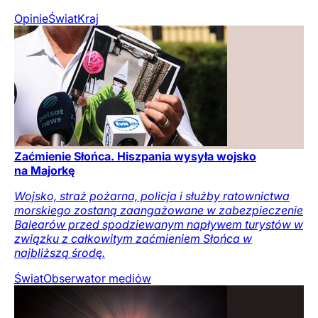
Opinie
Świat
Kraj
Zaćmienie Słońca. Hiszpania wysyła wojsko
na Majorkę
Wojsko, straż pożarna, policja i służby ratownictwa
morskiego zostaną zaangażowane w zabezpieczenie
Balearów przed spodziewanym napływem turystów w
związku z całkowitym zaćmieniem Słońca w
najbliższą środę.
Świat
Obserwator mediów