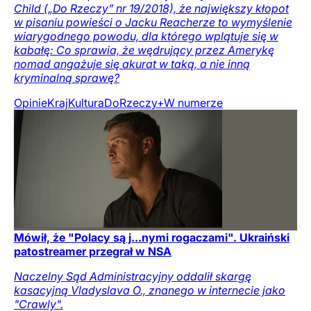
Child („Do Rzeczy” nr 19/2018), że największy kłopot
w pisaniu powieści o Jacku Reacherze to wymyślenie
wiarygodnego powodu, dla którego wplątuje się w
kabałę: Co sprawia, że wędrujący przez Amerykę
nomad angażuje się akurat w taką, a nie inną
kryminalną sprawę?
Opinie
Kraj
Kultura
DoRzeczy+
W numerze
Mówił, że "Polacy są j...nymi rogaczami". Ukraiński
patostreamer przegrał w NSA
Naczelny Sąd Administracyjny oddalił skargę
kasacyjną Vladyslava O., znanego w internecie jako
"Crawly".