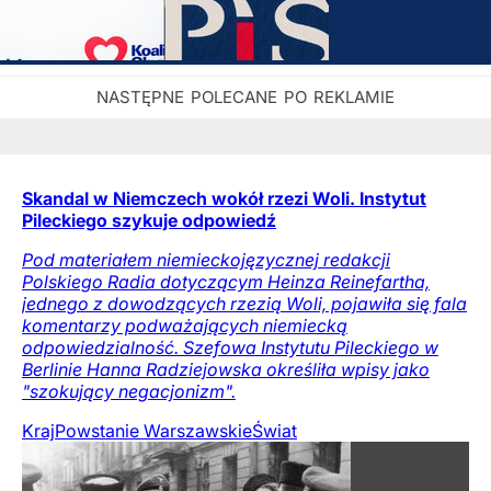
Skandal w Niemczech wokół rzezi Woli. Instytut
Pileckiego szykuje odpowiedź
Pod materiałem niemieckojęzycznej redakcji
Polskiego Radia dotyczącym Heinza Reinefartha,
jednego z dowodzących rzezią Woli, pojawiła się fala
komentarzy podważających niemiecką
odpowiedzialność. Szefowa Instytutu Pileckiego w
Berlinie Hanna Radziejowska określiła wpisy jako
"szokujący negacjonizm".
Kraj
Powstanie Warszawskie
Świat