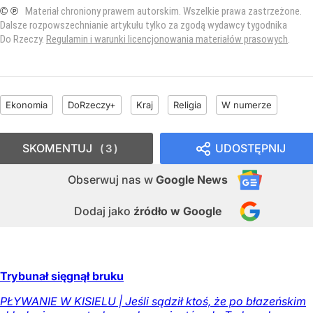
© ℗
Materiał chroniony prawem autorskim. Wszelkie prawa zastrzeżone.
Dalsze rozpowszechnianie artykułu tylko za zgodą wydawcy tygodnika
Do Rzeczy.
Regulamin i warunki licencjonowania materiałów prasowych
.
Ekonomia
DoRzeczy+
Kraj
Religia
W numerze
SKOMENTUJ
UDOSTĘPNIJ
3
Obserwuj nas
w
Google News
Dodaj jako
źródło w Google
Trybunał sięgnął bruku
PŁYWANIE W KISIELU | Jeśli sądził ktoś, że po błazeńskim