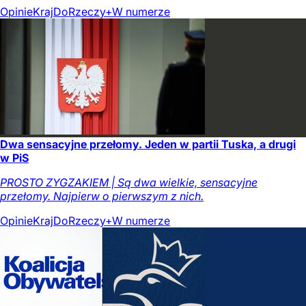
Opinie
Kraj
DoRzeczy+
W numerze
Dwa sensacyjne przełomy. Jeden w partii Tuska, a drugi
w PiS
PROSTO ZYGZAKIEM | Są dwa wielkie, sensacyjne
przełomy. Najpierw o pierwszym z nich.
Opinie
Kraj
DoRzeczy+
W numerze