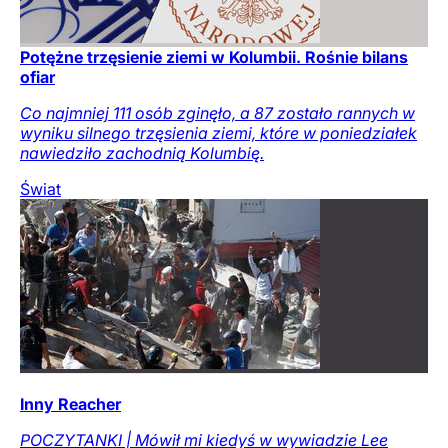
Potężne trzęsienie ziemi w Kolumbii. Rośnie bilans
ofiar
Co najmniej 111 osób zginęło, a 87 zostało rannych w
wyniku silnego trzęsienia ziemi, które w poniedziałek
nawiedziło zachodnią Kolumbię.
Świat
Inny Reacher
POCZYTANKI | Mówił mi kiedyś w wywiadzie Lee