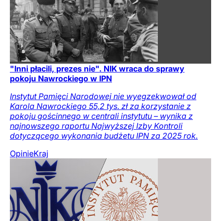
"Inni płacili, prezes nie". NIK wraca do sprawy
pokoju Nawrockiego w IPN
Instytut Pamięci Narodowej nie wyegzekwował od
Karola Nawrockiego 55,2 tys. zł za korzystanie z
pokoju gościnnego w centrali instytutu – wynika z
najnowszego raportu Najwyższej Izby Kontroli
dotyczącego wykonania budżetu IPN za 2025 rok.
Opinie
Kraj