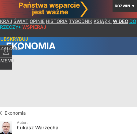
ROZWIŃ
▼
KRAJ
ŚWIAT
OPINIE
HISTORIA
TYGODNIK
KSIĄŻKI
WIDEO
DO
RZECZY+
WSPIERAJ
SUBSKRYBUJ
EKONOMIA
ZALOGUJ
MENU
Ekonomia
Autor:
Łukasz Warzecha