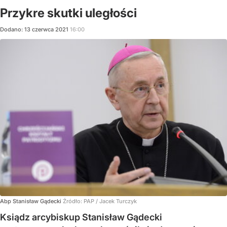
Przykre skutki uległości
Dodano:
13
czerwca
2021
16:00
Abp Stanisław Gądecki
Źródło:
PAP / Jacek Turczyk
Ksiądz arcybiskup Stanisław Gądecki