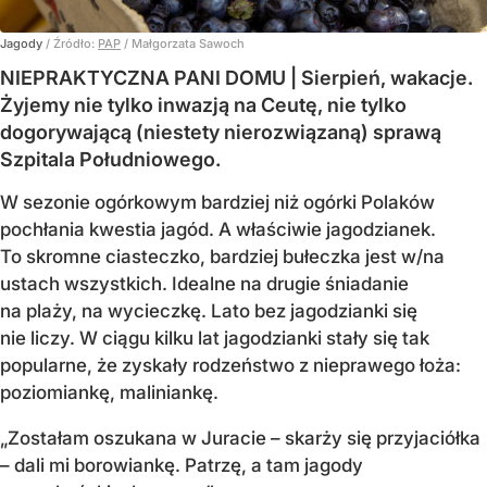
Jagody
/ Źródło:
PAP
/
Małgorzata Sawoch
NIEPRAKTYCZNA PANI DOMU | Sierpień, wakacje.
Żyjemy nie tylko inwazją na Ceutę, nie tylko
dogorywającą (niestety nierozwiązaną) sprawą
Szpitala Południowego.
W sezonie ogórkowym bardziej niż ogórki Polaków
pochłania kwestia jagód. A właściwie jagodzianek.
To skromne ciasteczko, bardziej bułeczka jest w/na
ustach wszystkich. Idealne na drugie śniadanie
na plaży, na wycieczkę. Lato bez jagodzianki się
nie liczy. W ciągu kilku lat jagodzianki stały się tak
popularne, że zyskały rodzeństwo z nieprawego łoża:
poziomiankę, maliniankę.
„Zostałam oszukana w Juracie – skarży się przyjaciółka
– dali mi borowiankę. Patrzę, a tam jagody