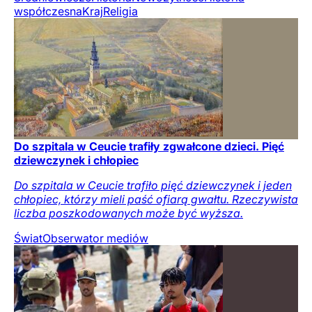
współczesna
Kraj
Religia
Do szpitala w Ceucie trafiły zgwałcone dzieci. Pięć
dziewczynek i chłopiec
Do szpitala w Ceucie trafiło pięć dziewczynek i jeden
chłopiec, którzy mieli paść ofiarą gwałtu. Rzeczywista
liczba poszkodowanych może być wyższa.
Świat
Obserwator mediów