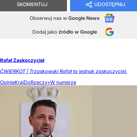
SKOMENTUJ
UDOSTĘPNIJ
Obserwuj nas
w
Google News
Dodaj jako
źródło w Google
Rafał Zaskoczyciel
ĆWIERKOT | Trzaskowski Rafał to jednak zaskoczyciel.
Opinie
Kraj
DoRzeczy+
W numerze