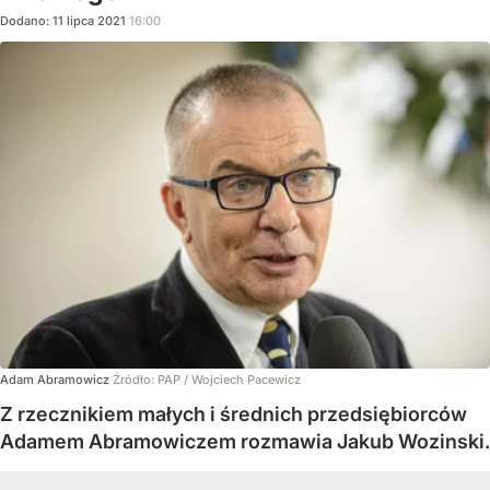
Dodano:
11
lipca
2021
16:00
Adam Abramowicz
Źródło:
PAP
/
Wojciech Pacewicz
Z rzecznikiem małych i średnich przedsiębiorców
Adamem Abramowiczem rozmawia Jakub Wozinski.