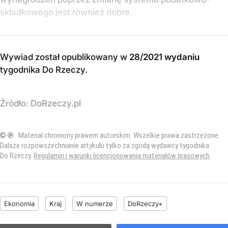
składkowego jest również dobre.
Wywiad został opublikowany w
28/2021 wydaniu
tygodnika Do Rzeczy
.
Źródło:
DoRzeczy.pl
© ℗
Materiał chroniony prawem autorskim. Wszelkie prawa zastrzeżone.
Dalsze rozpowszechnianie artykułu tylko za zgodą wydawcy tygodnika
Do Rzeczy.
Regulamin i warunki licencjonowania materiałów prasowych
.
Ekonomia
Kraj
W numerze
DoRzeczy+