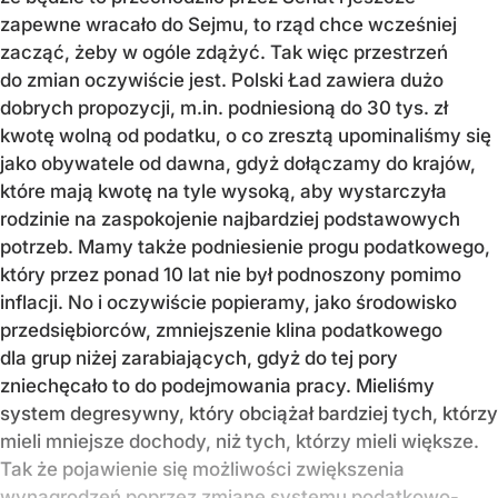
zapewne wracało do Sejmu, to rząd chce wcześniej
zacząć, żeby w ogóle zdążyć. Tak więc przestrzeń
do zmian oczywiście jest. Polski Ład zawiera dużo
dobrych propozycji, m.in. podniesioną do 30 tys. zł
kwotę wolną od podatku, o co zresztą upominaliśmy się
jako obywatele od dawna, gdyż dołączamy do krajów,
które mają kwotę na tyle wysoką, aby wystarczyła
rodzinie na zaspokojenie najbardziej podstawowych
potrzeb. Mamy także podniesienie progu podatkowego,
który przez ponad 10 lat nie był podnoszony pomimo
inflacji. No i oczywiście popieramy, jako środowisko
przedsiębiorców, zmniejszenie klina podatkowego
dla grup niżej zarabiających, gdyż do tej pory
zniechęcało to do podejmowania pracy. Mieliśmy
system degresywny, który obciążał bardziej tych, którzy
mieli mniejsze dochody, niż tych, którzy mieli większe.
Tak że pojawienie się możliwości zwiększenia
wynagrodzeń poprzez zmianę systemu podatkowo-