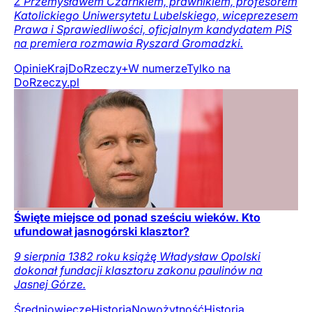
Z Przemysławem Czarnkiem, prawnikiem, profesorem
Katolickiego Uniwersytetu Lubelskiego, wiceprezesem
Prawa i Sprawiedliwości, oficjalnym kandydatem PiS
na premiera rozmawia Ryszard Gromadzki.
Opinie
Kraj
DoRzeczy+
W numerze
Tylko na
DoRzeczy.pl
Święte miejsce od ponad sześciu wieków. Kto
ufundował jasnogórski klasztor?
9 sierpnia 1382 roku książę Władysław Opolski
dokonał fundacji klasztoru zakonu paulinów na
Jasnej Górze.
Średniowiecze
Historia
Nowożytność
Historia