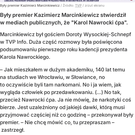
Były premier Kazimierz Marcinkiewicz
/ Źródło:
TVP
/
zrzut ekranu
Były premier Kazimierz Marcinkiewicz stwierdził
w mediach publicznych, że "Karol Nawrocki ćpa".
Marcinkiewicz był gościem Doroty Wysockiej-Schnepf
w TVP Info. Duża część rozmowy była poświęcona
podsumowaniu pierwszego roku kadencji prezydenta
Karola Nawrockiego.
– Jak mieszkałem w dużym akademiku, 140 lat temu
na studiach we Wrocławiu, w Słowiance, no
to oczywiście byli tam narkomani. No i ja wiem, jak
wygląda człowiek po przedawkowaniu. (...) No tak,
przecież Nawrocki ćpa. Ja nie mówię, że narkotyki coś
bierze. Jest uzależniony od jakiejś dawki, którą musi
przyjmować częściej niż co godzinę – przekonywał były
premier. – Nie chcę mówić co, tu przepraszam –
zastrzegł.