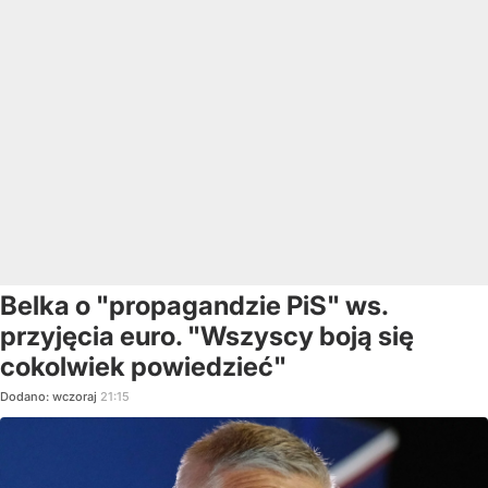
Belka o "propagandzie PiS" ws.
przyjęcia euro. "Wszyscy boją się
cokolwiek powiedzieć"
Dodano:
wczoraj
21:15