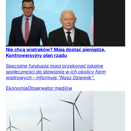
Nie chcą wiatraków? Mają dostać pieniądze.
Kontrowersyjny plan rządu
Specjalne fundusze mają przekonać lokalne
społeczności do stawiania w ich okolicy farm
wiatrowych – informuje "Nasz Dziennik".
Ekonomia
Obserwator mediów