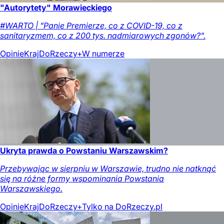
"Autorytety" Morawieckiego
#WARTO | "Panie Premierze, co z COVID-19, co z
sanitaryzmem, co z 200 tys. nadmiarowych zgonów?".
Opinie
Kraj
DoRzeczy+
W numerze
Ukryta prawda o Powstaniu Warszawskim?
Przebywając w sierpniu w Warszawie, trudno nie natknąć
się na różne formy wspominania Powstania
Warszawskiego.
Opinie
Kraj
DoRzeczy+
Tylko na DoRzeczy.pl