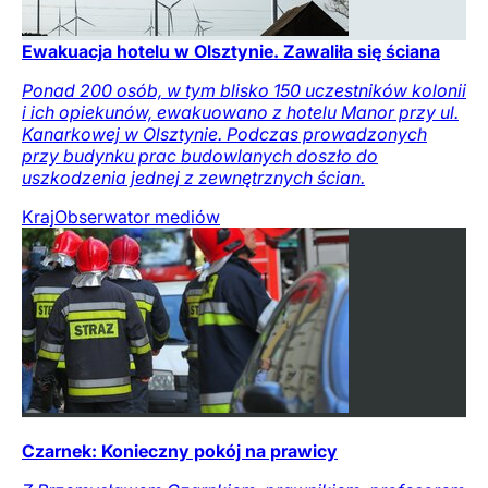
Ewakuacja hotelu w Olsztynie. Zawaliła się ściana
Ponad 200 osób, w tym blisko 150 uczestników kolonii
i ich opiekunów, ewakuowano z hotelu Manor przy ul.
Kanarkowej w Olsztynie. Podczas prowadzonych
przy budynku prac budowlanych doszło do
uszkodzenia jednej z zewnętrznych ścian.
Kraj
Obserwator mediów
Czarnek: Konieczny pokój na prawicy