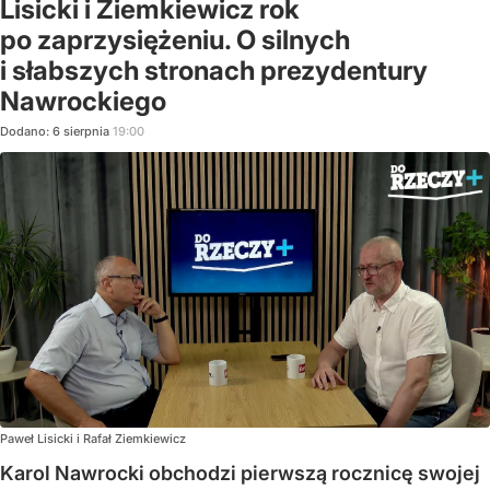
Lisicki i Ziemkiewicz rok
po zaprzysiężeniu. O silnych
i słabszych stronach prezydentury
Nawrockiego
Dodano:
6
sierpnia
19:00
Paweł Lisicki i Rafał Ziemkiewicz
Karol Nawrocki obchodzi pierwszą rocznicę swojej