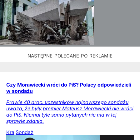
Czy Morawiecki wróci do PiS? Polacy odpowiedzieli
w sondażu
Prawie 40 proc. uczestników najnowszego sondażu
uważa, że były premier Mateusz Morawiecki nie wróci
do PiS. Niemal tyle samo pytanych nie ma w tej
sprawie zdania.
Kraj
Sondaż