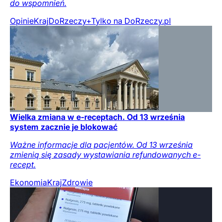
do wspomnień.
Opinie
Kraj
DoRzeczy+
Tylko na DoRzeczy.pl
Wielka zmiana w e-receptach. Od 13 września
system zacznie je blokować
Ważne informacje dla pacjentów. Od 13 września
zmienią się zasady wystawiania refundowanych e-
recept.
Ekonomia
Kraj
Zdrowie