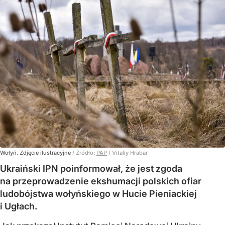
Wołyń. Zdjęcie ilustracyjne
/ Źródło:
PAP
/
Vitaliy Hrabar
Ukraiński IPN poinformował, że jest zgoda
na przeprowadzenie ekshumacji polskich ofiar
ludobójstwa wołyńskiego w Hucie Pieniackiej
i Ugłach.