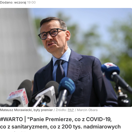
Dodano:
wczoraj
19:00
Mateusz Morawiecki, były premier
/ Źródło:
PAP
/
Marcin Obara
#WARTO | "Panie Premierze, co z COVID-19,
co z sanitaryzmem, co z 200 tys. nadmiarowych