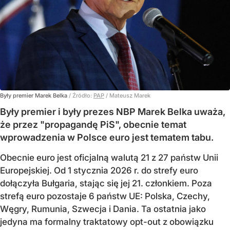
Były premier Marek Belka
/ Źródło:
PAP
/
Mateusz Marek
Były premier i były prezes NBP Marek Belka uważa,
że przez "propagandę PiS", obecnie temat
wprowadzenia w Polsce euro jest tematem tabu.
Obecnie euro jest oficjalną walutą 21 z 27 państw Unii
Europejskiej. Od 1 stycznia 2026 r. do strefy euro
dołączyła Bułgaria, stając się jej 21. członkiem.
Poza
strefą euro pozostaje 6 państw UE:
Polska, Czechy,
Węgry, Rumunia, Szwecja i Dania
. Ta ostatnia jako
jedyna ma formalny traktatowy opt-out z obowiązku