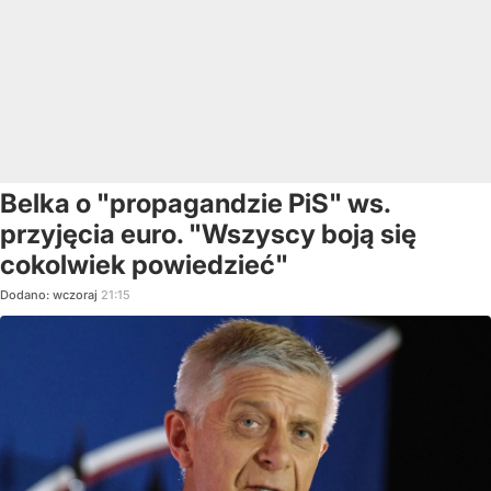
Belka o "propagandzie PiS" ws.
przyjęcia euro. "Wszyscy boją się
cokolwiek powiedzieć"
Dodano:
wczoraj
21:15