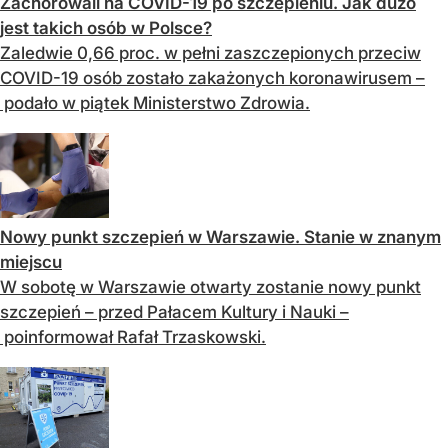
Zachorowali na COVID-19 po szczepieniu. Jak dużo
jest takich osób w Polsce?
Zaledwie 0,66 proc. w pełni zaszczepionych przeciw
COVID-19 osób zostało zakażonych koronawirusem –
podało w piątek Ministerstwo Zdrowia.
Nowy punkt szczepień w Warszawie. Stanie w znanym
miejscu
W sobotę w Warszawie otwarty zostanie nowy punkt
szczepień – przed Pałacem Kultury i Nauki –
poinformował Rafał Trzaskowski.