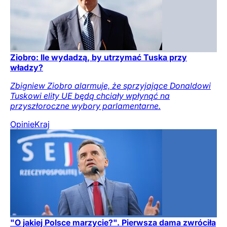
Ziobro: Ile wydadzą, by utrzymać Tuska przy
władzy?
Zbigniew Ziobro alarmuje, że sprzyjające Donaldowi
Tuskowi elity UE będą chciały wpłynąć na
przyszłoroczne wybory parlamentarne.
Opinie
Kraj
"O jakiej Polsce marzycie?". Pierwsza dama zwróciła