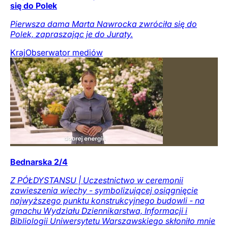
się do Polek
Pierwsza dama Marta Nawrocka zwróciła się do
Polek, zapraszając je do Juraty.
Kraj
Obserwator mediów
Bednarska 2/4
Z PÓŁDYSTANSU | Uczestnictwo w ceremonii
zawieszenia wiechy - symbolizującej osiągnięcie
najwyższego punktu konstrukcyjnego budowli - na
gmachu Wydziału Dziennikarstwa, Informacji i
Bibliologii Uniwersytetu Warszawskiego skłoniło mnie