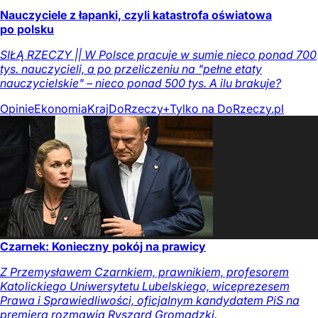
Nauczyciele z łapanki, czyli katastrofa oświatowa
po polsku
SIŁĄ RZECZY || W Polsce pracuje w sumie nieco ponad 700
tys. nauczycieli, a po przeliczeniu na "pełne etaty
nauczycielskie" – nieco ponad 500 tys. A ilu brakuje?
Opinie
Ekonomia
Kraj
DoRzeczy+
Tylko na DoRzeczy.pl
Czarnek: Konieczny pokój na prawicy
Z Przemysławem Czarnkiem, prawnikiem, profesorem
Katolickiego Uniwersytetu Lubelskiego, wiceprezesem
Prawa i Sprawiedliwości, oficjalnym kandydatem PiS na
premiera rozmawia Ryszard Gromadzki.