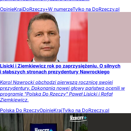
Opinie
Kraj
DoRzeczy+
W numerze
Tylko na DoRzeczy.pl
Lisicki i Ziemkiewicz rok po zaprzysiężeniu. O silnych
i słabszych stronach prezydentury Nawrockiego
Karol Nawrocki obchodzi pierwszą rocznicę swojej
prezydentury. Dokonania nowej głowy państwa ocenili w
programie "Polska Do Rzeczy" Paweł Lisicki i Rafał
Ziemkiewicz.
Polska Do Rzeczy
Opinie
Kraj
Tylko na DoRzeczy.pl