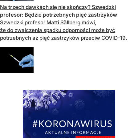
Na trzech dawkach się nie skończy? Szwedzki
profesor: Będzie potrzebnych pięć zastrzyków
Szwedzki profesor Matti Sällberg mówi,
że do zwalczenia spadku odporności może być
potrzebnych aż pięć zastrzyków przeciw COVID-19.