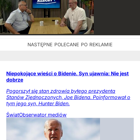
Niepokojące wieści o Bidenie. Syn ujawnia: Nie jest
dobrze
Pogorszył się stan zdrowia byłego prezydenta
Stanów Zjednoczonych, Joe Bidena. Poinformował o
tym jego syn, Hunter Biden.
Świat
Obserwator mediów