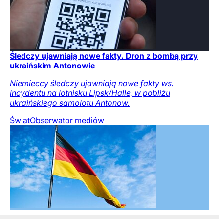
Śledczy ujawniają nowe fakty. Dron z bombą przy
ukraińskim Antonowie
Niemieccy śledczy ujawniają nowe fakty ws.
incydentu na lotnisku Lipsk/Halle, w pobliżu
ukraińskiego samolotu Antonow.
Świat
Obserwator mediów