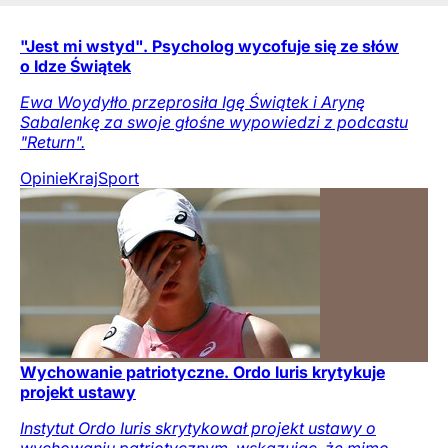
"Jest mi wstyd". Psycholog wycofuje się ze słów
o Idze Świątek
Ewa Woydyłło przeprosiła Igę Świątek i Arynę
Sabalenkę za swoje głośne wypowiedzi z podcastu
"Return".
Opinie
Kraj
Sport
Wychowanie patriotyczne. Ordo Iuris krytykuje
projekt ustawy
Instytut Ordo Iuris skrytykował projekt ustawy o
wychowaniu patriotycznym, wskazując, że mimo