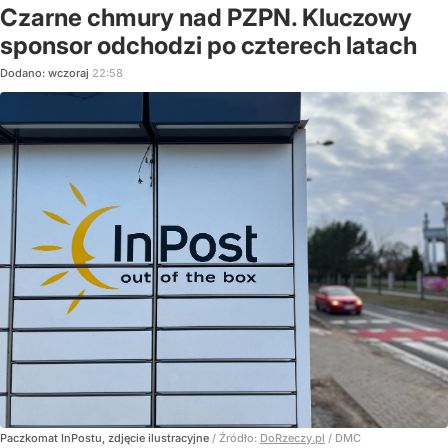
Czarne chmury nad PZPN. Kluczowy
sponsor odchodzi po czterech latach
Dodano:
wczoraj
22:58
Paczkomat InPostu, zdjęcie ilustracyjne
/ Źródło:
DoRzeczy.pl
/
DMC