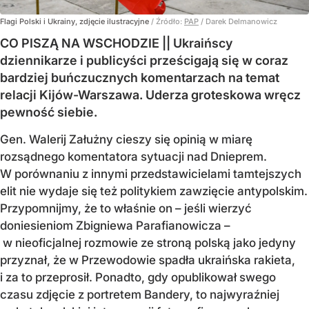
Flagi Polski i Ukrainy, zdjęcie ilustracyjne
/ Źródło:
PAP
/
Darek Delmanowicz
CO PISZĄ NA WSCHODZIE || Ukraińscy
dziennikarze i publicyści prześcigają się w coraz
bardziej buńczucznych komentarzach na temat
relacji Kijów-Warszawa. Uderza groteskowa wręcz
pewność siebie.
Gen. Walerij Załużny cieszy się opinią w miarę
rozsądnego komentatora sytuacji nad Dnieprem.
W porównaniu z innymi przedstawicielami tamtejszych
elit nie wydaje się też politykiem zawzięcie antypolskim.
Przypomnijmy, że to właśnie on – jeśli wierzyć
doniesieniom Zbigniewa Parafianowicza –
w nieoficjalnej rozmowie ze stroną polską jako jedyny
przyznał, że w Przewodowie spadła ukraińska rakieta,
i za to przeprosił. Ponadto, gdy opublikował swego
czasu zdjęcie z portretem Bandery, to najwyraźniej