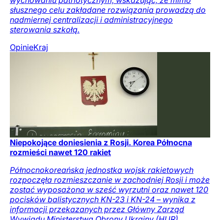
słusznego celu zakładane rozwiązania prowadzą do
nadmiernej centralizacji i administracyjnego
sterowania szkołą.
Opinie
Kraj
Niepokojące doniesienia z Rosji. Korea Północna
rozmieści nawet 120 rakiet
Północnokoreańska jednostka wojsk rakietowych
rozpoczęła rozmieszczanie w zachodniej Rosji i może
zostać wyposażona w sześć wyrzutni oraz nawet 120
pocisków balistycznych KN-23 i KN-24 – wynika z
informacji przekazanych przez Główny Zarząd
Wywiadu Ministerstwa Obrony Ukrainy (HUR).