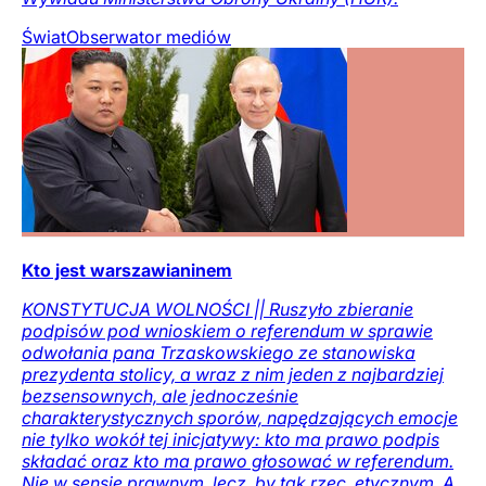
Świat
Obserwator mediów
Kto jest warszawianinem
KONSTYTUCJA WOLNOŚCI || Ruszyło zbieranie
podpisów pod wnioskiem o referendum w sprawie
odwołania pana Trzaskowskiego ze stanowiska
prezydenta stolicy, a wraz z nim jeden z najbardziej
bezsensownych, ale jednocześnie
charakterystycznych sporów, napędzających emocje
nie tylko wokół tej inicjatywy: kto ma prawo podpis
składać oraz kto ma prawo głosować w referendum.
Nie w sensie prawnym, lecz, by tak rzec, etycznym. A