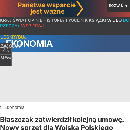
ROZWIŃ
▼
KRAJ
ŚWIAT
OPINIE
HISTORIA
TYGODNIK
KSIĄŻKI
WIDEO
DO
RZECZY+
WSPIERAJ
SUBSKRYBUJ
EKONOMIA
ZALOGUJ
MENU
Ekonomia
Błaszczak zatwierdził kolejną umowę.
Nowy sprzęt dla Wojska Polskiego