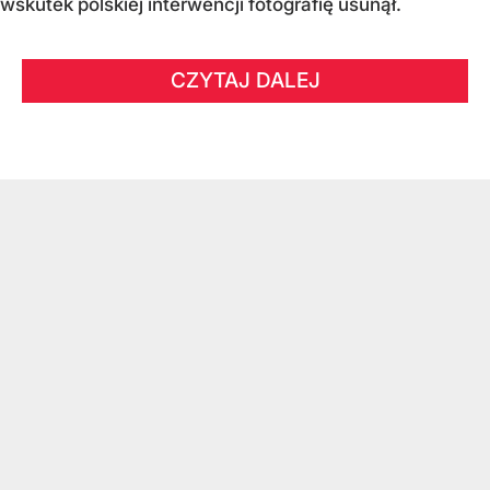
wskutek polskiej interwencji fotografię usunął.
CZYTAJ DALEJ