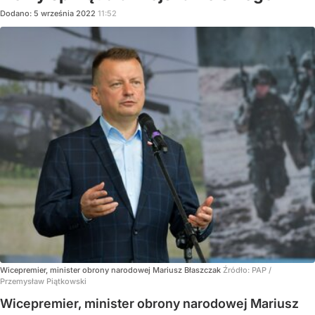
Dodano:
5
września
2022
11:52
Wicepremier, minister obrony narodowej Mariusz Błaszczak
Źródło:
PAP
/
Przemysław Piątkowski
Wicepremier, minister obrony narodowej Mariusz