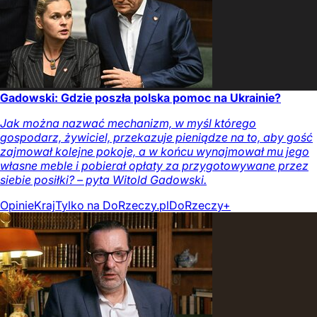
Gadowski: Gdzie poszła polska pomoc na Ukrainie?
Jak można nazwać mechanizm, w myśl którego
gospodarz, żywiciel, przekazuje pieniądze na to, aby gość
zajmował kolejne pokoje, a w końcu wynajmował mu jego
własne meble i pobierał opłaty za przygotowywane przez
siebie posiłki? – pyta Witold Gadowski.
Opinie
Kraj
Tylko na DoRzeczy.pl
DoRzeczy+