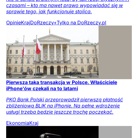
czasami – kto ma nawet prawo wypowiadać się w
sprawie tego, jak funkcjonuje stolica.
Opinie
Kraj
DoRzeczy+
Tylko na DoRzeczy.pl
Pierwsza taka transakcja w Polsce. Właściciele
iPhone'ów czekali na to latami
PKO Bank Polski przeprowadził pierwszą płatność
zbliżeniową BLIK na iPhonie. Na pełne wdrożenie
usługi trzeba będzie jeszcze trochę poczekać.
Ekonomia
Kraj