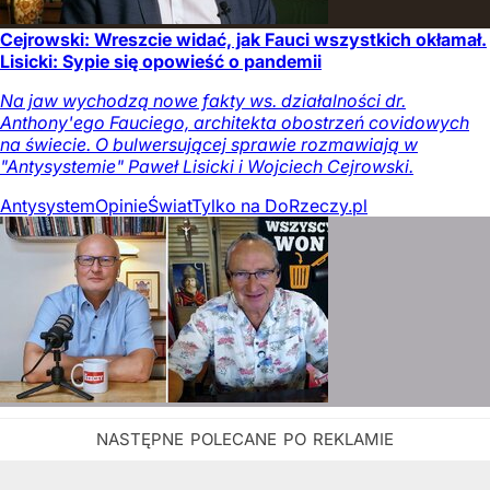
Cejrowski: Wreszcie widać, jak Fauci wszystkich okłamał.
Lisicki: Sypie się opowieść o pandemii
Na jaw wychodzą nowe fakty ws. działalności dr.
Anthony'ego Fauciego, architekta obostrzeń covidowych
na świecie. O bulwersującej sprawie rozmawiają w
"Antysystemie" Paweł Lisicki i Wojciech Cejrowski.
Antysystem
Opinie
Świat
Tylko na DoRzeczy.pl