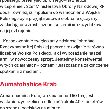
i polskiego przemysłu obronnego – stwierdził
wicepremier. Szef Ministerstwa Obrony Narodowej RP
dodał również, iż impulsem do wzmocnienia Wojska
Polskiego była
przyjęta ustawa o obronie ojczyzny
,
zakładająca wzrost liczebności armii oraz wydatków
na jej uzbrojenie.
– Konsekwentnie zwiększamy zdolności obronne
Rzeczypospolitej Polskiej poprzez rozwijanie zarówno
liczebne Wojska Polskiego, jak i wyposażanie naszej
armii w nowoczesny sprzęt. Jesteśmy konsekwentni
w tych działaniach – oznajmił Błaszczak na zakończenie
spotkania z mediami.
Aumatohabice Krab
Armatohaubica Krab, ważąca ponad 50 ton, jest
w stanie wystrzelić na odległość około 40 kilometrów
do sześciu pocisków na minutę.