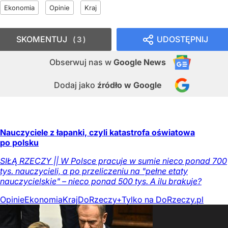
Ekonomia
Opinie
Kraj
SKOMENTUJ
UDOSTĘPNIJ
3
Obserwuj nas
w
Google News
Dodaj jako
źródło w Google
Nauczyciele z łapanki, czyli katastrofa oświatowa
po polsku
SIŁĄ RZECZY || W Polsce pracuje w sumie nieco ponad 700
tys. nauczycieli, a po przeliczeniu na "pełne etaty
nauczycielskie" – nieco ponad 500 tys. A ilu brakuje?
Opinie
Ekonomia
Kraj
DoRzeczy+
Tylko na DoRzeczy.pl