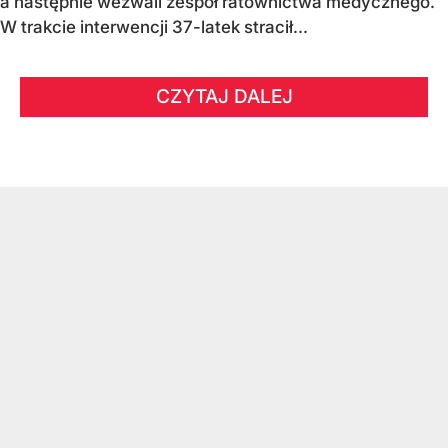
a następnie wezwali zespół ratownictwa medycznego.
W trakcie interwencji 37-latek stracił...
CZYTAJ DALEJ