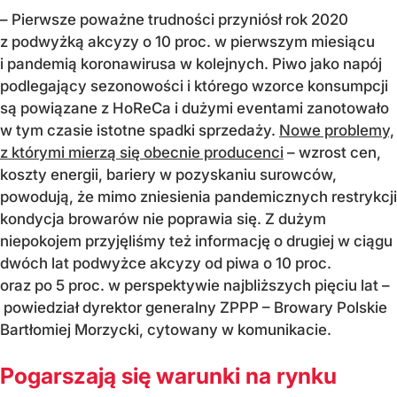
– Pierwsze poważne trudności przyniósł rok 2020
z podwyżką akcyzy o 10 proc. w pierwszym miesiącu
i pandemią koronawirusa w kolejnych. Piwo jako napój
podlegający sezonowości i którego wzorce konsumpcji
są powiązane z HoReCa i dużymi eventami zanotowało
w tym czasie istotne spadki sprzedaży.
Nowe problemy,
z którymi mierzą się obecnie producenci
– wzrost cen,
koszty energii, bariery w pozyskaniu surowców,
powodują, że mimo zniesienia pandemicznych restrykcji
kondycja browarów nie poprawia się. Z dużym
niepokojem przyjęliśmy też informację o drugiej w ciągu
dwóch lat podwyżce akcyzy od piwa o 10 proc.
oraz po 5 proc. w perspektywie najbliższych pięciu lat –
powiedział dyrektor generalny ZPPP – Browary Polskie
Bartłomiej Morzycki, cytowany w komunikacie.
Pogarszają się warunki na rynku