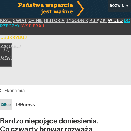
ROZWIŃ
▼
KRAJ
ŚWIAT
OPINIE
HISTORIA
TYGODNIK
KSIĄŻKI
WIDEO
DO
RZECZY+
WSPIERAJ
SUBSKRYBUJ
ZALOGUJ
MENU
Ekonomia
ISBnews
Bardzo niepojące doniesienia.
Co czwarty browar rozważa