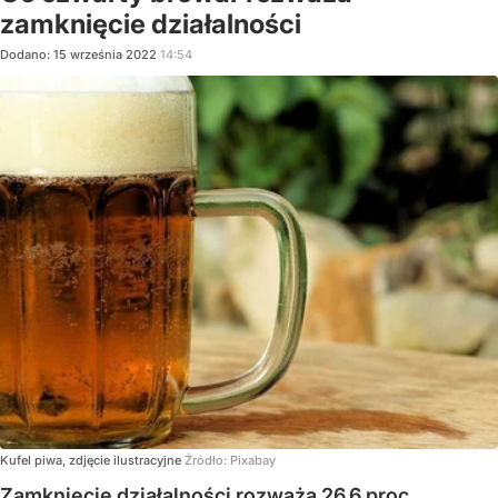
zamknięcie działalności
Dodano:
15
września
2022
14:54
Kufel piwa, zdjęcie ilustracyjne
Źródło:
Pixabay
Zamknięcie działalności rozważa 26,6 proc.