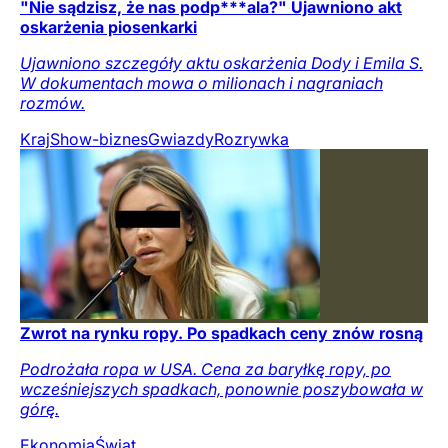
"Nie sądzisz, że nas podp***ala?" Ujawniono akt
oskarżenia piosenkarki
Ujawniono szczegóły aktu oskarżenia Dody i Emila S.
W dokumentach mowa o milionach i nagraniach
rozmów.
Kraj
Show-biznes
Gwiazdy
Rozrywka
Zwrot na rynku ropy. Po spadkach ceny znów rosną
Podrożała ropa w USA. Cena za baryłkę ropy, po
wcześniejszych spadkach, ponownie poszybowała w
górę.
Ekonomia
Świat