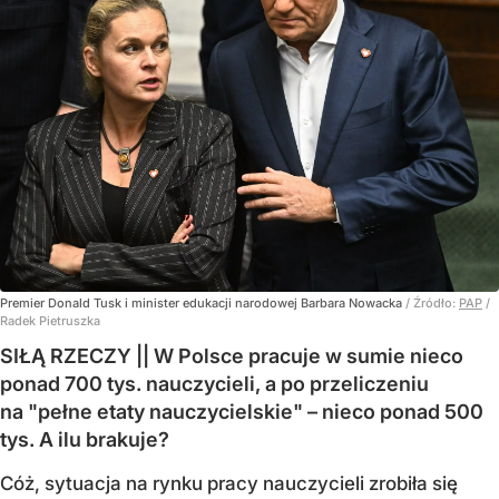
Premier Donald Tusk i minister edukacji narodowej Barbara Nowacka
/ Źródło:
PAP
/
Radek Pietruszka
SIŁĄ RZECZY || W Polsce pracuje w sumie nieco
ponad 700 tys. nauczycieli, a po przeliczeniu
na "pełne etaty nauczycielskie" – nieco ponad 500
tys. A ilu brakuje?
Cóż, sytuacja na rynku pracy nauczycieli zrobiła się