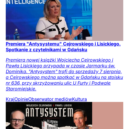
Premiera "Antysystemu" Cejrowskiego i Lisickiego.
Spotkanie z czytelnikami w Gdańsku
Premiera nowej książki Wojciecha Cejrowskiego i
Pawła Lisickiego przypada w czasie Jarmarku św.
Dominika. "Antysystem" trafi do sprzedaży 7 sierpnia,
a Cejrowskiego można spotkać w Gdańsku na stoisku
nr 636, przy skrzyżowaniu ulic U Furty i Podwale
Staromiejskie.
Kraj
Opinie
Obserwator mediów
Kultura