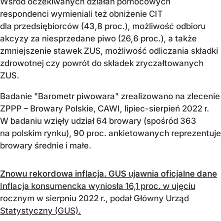
Wśród oczekiwanych działań pomocowych
respondenci wymieniali też obniżenie CIT
dla przedsiębiorców (43,8 proc.), możliwość odbioru
akcyzy za niesprzedane piwo (26,6 proc.), a także
zmniejszenie stawek ZUS, możliwość odliczania składki
zdrowotnej czy powrót do składek zryczałtowanych
ZUS.
Badanie "Barometr piwowara" zrealizowano na zlecenie
ZPPP – Browary Polskie, CAWI, lipiec-sierpień 2022 r.
W badaniu wzięły udział 64 browary (spośród 363
na polskim rynku), 90 proc. ankietowanych reprezentuje
browary średnie i małe.
Znowu rekordowa inflacja. GUS ujawnia oficjalne dane
Inflacja konsumencka wyniosła 16,1 proc. w ujęciu
rocznym w sierpniu 2022 r., podał Główny Urząd
Statystyczny (GUS).