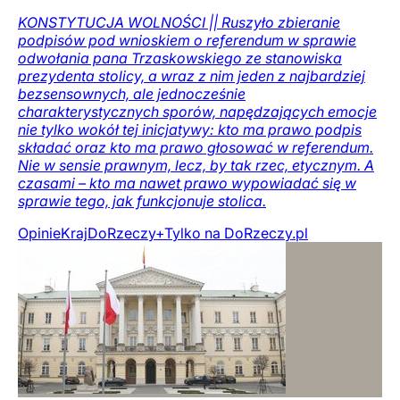
KONSTYTUCJA WOLNOŚCI || Ruszyło zbieranie
podpisów pod wnioskiem o referendum w sprawie
odwołania pana Trzaskowskiego ze stanowiska
prezydenta stolicy, a wraz z nim jeden z najbardziej
bezsensownych, ale jednocześnie
charakterystycznych sporów, napędzających emocje
nie tylko wokół tej inicjatywy: kto ma prawo podpis
składać oraz kto ma prawo głosować w referendum.
Nie w sensie prawnym, lecz, by tak rzec, etycznym. A
czasami – kto ma nawet prawo wypowiadać się w
sprawie tego, jak funkcjonuje stolica.
Opinie
Kraj
DoRzeczy+
Tylko na DoRzeczy.pl