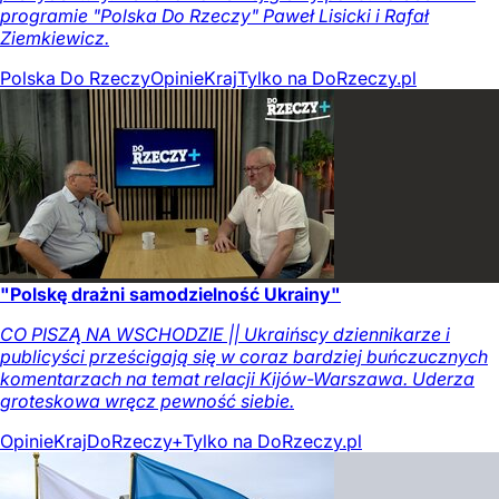
programie "Polska Do Rzeczy" Paweł Lisicki i Rafał
Ziemkiewicz.
Polska Do Rzeczy
Opinie
Kraj
Tylko na DoRzeczy.pl
"Polskę drażni samodzielność Ukrainy"
CO PISZĄ NA WSCHODZIE || Ukraińscy dziennikarze i
publicyści prześcigają się w coraz bardziej buńczucznych
komentarzach na temat relacji Kijów-Warszawa. Uderza
groteskowa wręcz pewność siebie.
Opinie
Kraj
DoRzeczy+
Tylko na DoRzeczy.pl