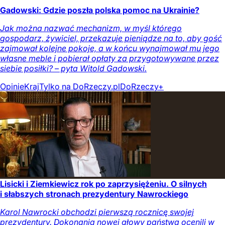
Gadowski: Gdzie poszła polska pomoc na Ukrainie?
Jak można nazwać mechanizm, w myśl którego
gospodarz, żywiciel, przekazuje pieniądze na to, aby gość
zajmował kolejne pokoje, a w końcu wynajmował mu jego
własne meble i pobierał opłaty za przygotowywane przez
siebie posiłki? – pyta Witold Gadowski.
Opinie
Kraj
Tylko na DoRzeczy.pl
DoRzeczy+
Lisicki i Ziemkiewicz rok po zaprzysiężeniu. O silnych
i słabszych stronach prezydentury Nawrockiego
Karol Nawrocki obchodzi pierwszą rocznicę swojej
prezydentury. Dokonania nowej głowy państwa ocenili w