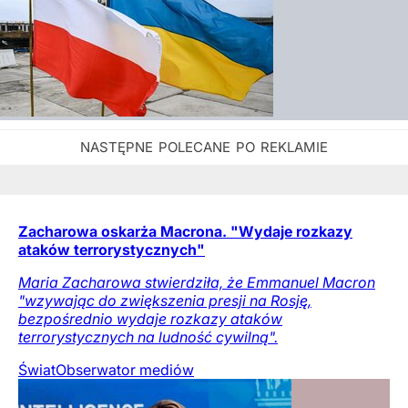
Zacharowa oskarża Macrona. "Wydaje rozkazy
ataków terrorystycznych"
Maria Zacharowa stwierdziła, że Emmanuel Macron
"wzywając do zwiększenia presji na Rosję,
bezpośrednio wydaje rozkazy ataków
terrorystycznych na ludność cywilną".
Świat
Obserwator mediów