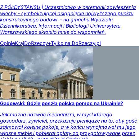
Z PÓŁDYSTANSU | Uczestnictwo w ceremonii zawieszenia
wiechy - symbolizującej osiągnięcie najwyższego punktu
konstrukcyjnego budowli - na gmachu Wydziału
Dziennikarstwa, Informacji i Bibliologii Uniwersytetu
Warszawskiego skłoniło mnie do wspomnień.
Opinie
Kraj
DoRzeczy+
Tylko na DoRzeczy.pl
Gadowski: Gdzie poszła polska pomoc na Ukrainie?
Jak można nazwać mechanizm, w myśl którego
gospodarz, żywiciel, przekazuje pieniądze na to, aby gość
zajmował kolejne pokoje, a w końcu wynajmował mu jego
własne meble i pobierał opłaty za przygotowywane przez