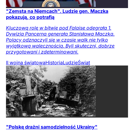
"Zemsta na Niemcach". Ludzie gen. Maczka
pokazują, co potrafią
Kluczową rolę w bitwie pod Falaise odegrała 1.
Dywizja Pancerna generała Stanisława Maczka.
Polacy odznaczyli się w czasie walk nie tylko
wyjątkową walecznością. Byli skuteczni, dobrze
przygotowani i zdeterminowani.
II wojna światowa
Historia
Ludzie
Świat
"Polskę drażni samodzielność Ukrainy"