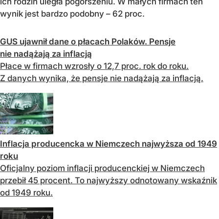
ich rodzin uległa pogorszeniu. W małych firmach ten
wynik jest bardzo podobny – 62 proc.
GUS ujawnił dane o płacach Polaków. Pensje
nie nadążają za inflacją
Płace w firmach wzrosły o 12,7 proc. rok do roku.
Z danych wynika, że pensje nie nadążają za inflacją.
Inflacja producencka w Niemczech najwyższa od 1949
roku
Oficjalny poziom inflacji producenckiej w Niemczech
przebił 45 procent. To najwyższy odnotowany wskaźnik
od 1949 roku.