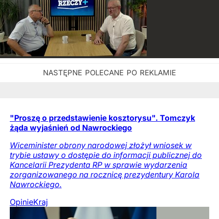
"Proszę o przedstawienie kosztorysu". Tomczyk
żąda wyjaśnień od Nawrockiego
Wiceminister obrony narodowej złożył wniosek w
trybie ustawy o dostępie do informacji publicznej do
Kancelarii Prezydenta RP w sprawie wydarzenia
zorganizowanego na rocznicę prezydentury Karola
Nawrockiego.
Opinie
Kraj