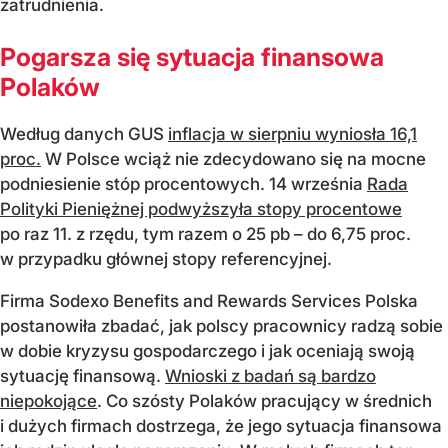
zatrudnienia.
Pogarsza się sytuacja finansowa
Polaków
Według danych GUS
inflacja w sierpniu wyniosła 16,1
proc.
W Polsce wciąż nie zdecydowano się na mocne
podniesienie stóp procentowych. 14 września
Rada
Polityki Pieniężnej podwyższyła stopy procentowe
po raz 11. z rzędu, tym razem o 25 pb – do 6,75 proc.
w przypadku głównej stopy referencyjnej.
Firma Sodexo Benefits and Rewards Services Polska
postanowiła zbadać, jak polscy pracownicy radzą sobie
w dobie kryzysu gospodarczego i jak oceniają swoją
sytuację finansową.
Wnioski z badań są bardzo
niepokojące
. Co szósty Polaków pracujący w średnich
i dużych firmach dostrzega, że jego sytuacja finansowa