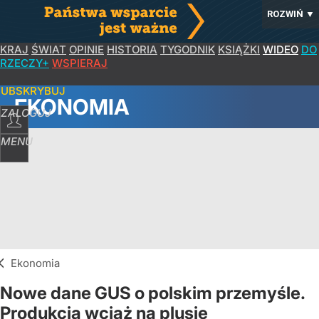
ROZWIŃ
▼
KRAJ
ŚWIAT
OPINIE
HISTORIA
TYGODNIK
KSIĄŻKI
WIDEO
DO
RZECZY+
WSPIERAJ
SUBSKRYBUJ
EKONOMIA
ZALOGUJ
MENU
Ekonomia
Nowe dane GUS o polskim przemyśle.
Produkcja wciąż na plusie