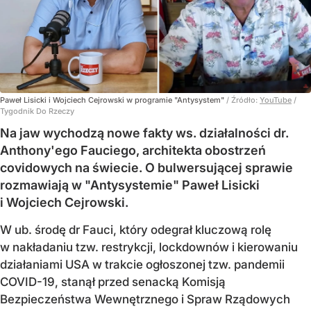
Paweł Lisicki i Wojciech Cejrowski w programie "Antysystem"
/ Źródło:
YouTube
/
Tygodnik Do Rzeczy
Na jaw wychodzą nowe fakty ws. działalności dr.
Anthony'ego Fauciego, architekta obostrzeń
covidowych na świecie. O bulwersującej sprawie
rozmawiają w "Antysystemie" Paweł Lisicki
i Wojciech Cejrowski.
W ub. środę dr Fauci, który odegrał kluczową rolę
w nakładaniu tzw. restrykcji, lockdownów i kierowaniu
działaniami USA w trakcie ogłoszonej tzw. pandemii
COVID-19, stanął przed senacką Komisją
Bezpieczeństwa Wewnętrznego i Spraw Rządowych