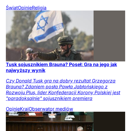
Świat
Opinie
Religia
Tusk sojusznikiem Brauna? Poseł: Gra na jego jak
najwyższy wynik
Czy Donald Tusk gra na dobry rezultat Grzegorza
Brauna? Zdaniem posła Pawła Jabłońskiego z
Rozwoju Plus, lider Konfederacji Korony Polskiej jest
"paradoksalnie" sojusznikiem premiera
Opinie
Kraj
Obserwator mediów