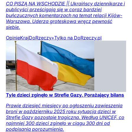
CO PISZĄ NA WSCHODZIE || Ukraińscy dziennikarze i
publicyści prześcigają się w coraz bardziej
buńczucznych komentarzach na temat relacji Kijów-
Warszawa. Uderza groteskowa wręcz pewność
siebie.
Opinie
Kraj
DoRzeczy+
Tylko na DoRzeczy.pl
Tyle dzieci zginęło w Strefie Gazy. Porażający bilans
Prawie dziesięć miesięcy po ogłoszeniu zawieszenia
broni w październiku 2025 roku sytuacja dzieci w
Strefie Gazy pozostaje tragiczna. Według UNICEF, co
najmniej 300 dzieci zginęło w ciągu 300 dni od
podpisania porozumienia.