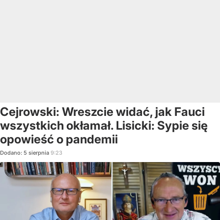
Cejrowski: Wreszcie widać, jak Fauci
wszystkich okłamał. Lisicki: Sypie się
opowieść o pandemii
Dodano:
5
sierpnia
9:23