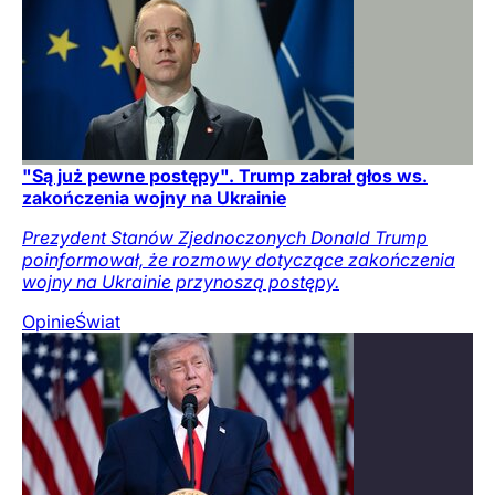
"Są już pewne postępy". Trump zabrał głos ws.
zakończenia wojny na Ukrainie
Prezydent Stanów Zjednoczonych Donald Trump
poinformował, że rozmowy dotyczące zakończenia
wojny na Ukrainie przynoszą postępy.
Opinie
Świat