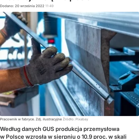
Dodano:
20
września
2022
11:49
Pracownik w fabryce. Zdj. ilustracyjne
Źródło:
Pixabay
Według danych GUS produkcja przemysłowa
w Polsce wzrosła w sierpniu o 10,9 proc. w skali