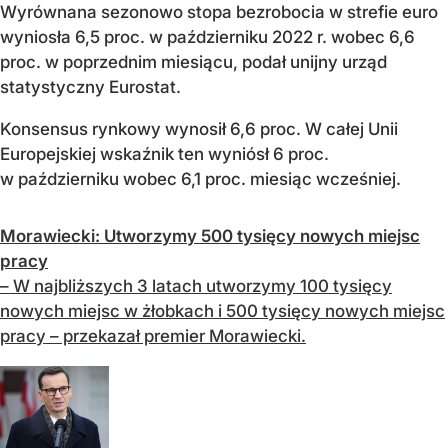
Wyrównana sezonowo stopa bezrobocia w strefie euro
wyniosła 6,5 proc. w październiku 2022 r. wobec 6,6
proc. w poprzednim miesiącu, podał unijny urząd
statystyczny Eurostat.
Konsensus rynkowy wynosił 6,6 proc. W całej Unii
Europejskiej wskaźnik ten wyniósł 6 proc.
w październiku wobec 6,1 proc. miesiąc wcześniej.
Morawiecki: Utworzymy 500 tysięcy nowych miejsc
pracy
– W najbliższych 3 latach utworzymy 100 tysięcy
nowych miejsc w żłobkach i 500 tysięcy nowych miejsc
pracy – przekazał premier Morawiecki.