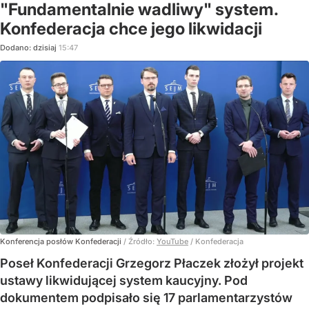
"Fundamentalnie wadliwy" system.
Konfederacja chce jego likwidacji
Dodano:
dzisiaj
15:47
Konferencja posłów Konfederacji
/ Źródło:
YouTube
/
Konfederacja
Poseł Konfederacji Grzegorz Płaczek złożył projekt
ustawy likwidującej system kaucyjny. Pod
dokumentem podpisało się 17 parlamentarzystów