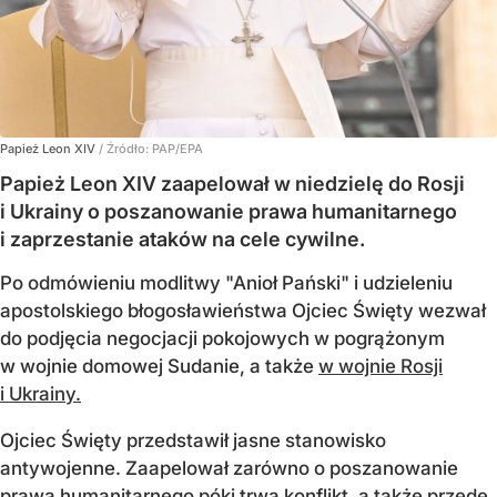
Papież Leon XIV
/ Źródło:
PAP/EPA
Papież Leon XIV zaapelował w niedzielę do Rosji
i Ukrainy o poszanowanie prawa humanitarnego
i zaprzestanie ataków na cele cywilne.
Po odmówieniu modlitwy "Anioł Pański" i udzieleniu
apostolskiego błogosławieństwa Ojciec Święty wezwał
do podjęcia negocjacji pokojowych w pogrążonym
w wojnie domowej Sudanie, a także
w wojnie Rosji
i Ukrainy.
Ojciec Święty przedstawił jasne stanowisko
antywojenne. Zaapelował zarówno o poszanowanie
prawa humanitarnego póki trwa konflikt, a także przede