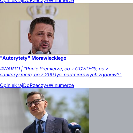
Opinie
Kraj
DoRzeczy+
W numerze
"Autorytety" Morawieckiego
#WARTO | "Panie Premierze, co z COVID-19, co z
sanitaryzmem, co z 200 tys. nadmiarowych zgonów?".
Opinie
Kraj
DoRzeczy+
W numerze