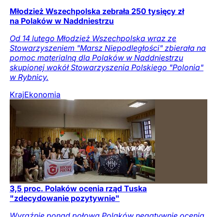
Młodzież Wszechpolska zebrała 250 tysięcy zł
na Polaków w Naddniestrzu
Od 14 lutego Młodzież Wszechpolska wraz ze
Stowarzyszeniem "Marsz Niepodległości" zbierała na
pomoc materialną dla Polaków w Naddniestrzu
skupionej wokół Stowarzyszenia Polskiego "Polonia"
w Rybnicy.
Kraj
Ekonomia
3,5 proc. Polaków ocenia rząd Tuska
"zdecydowanie pozytywnie"
Wyraźnie ponad połowa Polaków negatywnie ocenia