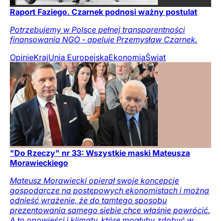
Raport Faziego. Czarnek podnosi ważny postulat
Potrzebujemy w Polsce pełnej transparentności
finansowania NGO - apeluje Przemysław Czarnek.
Opinie
Kraj
Unia Europejska
Ekonomia
Świat
"Do Rzeczy" nr 33: Wszystkie maski Mateusza
Morawieckiego
Mateusz Morawiecki opierał swoje koncepcje
gospodarcze na postępowych ekonomistach i można
odnieść wrażenie, że do tamtego sposobu
prezentowania samego siebie chce właśnie powrócić.
A to opowieści i klimaty, które mogłyby zdobyć w