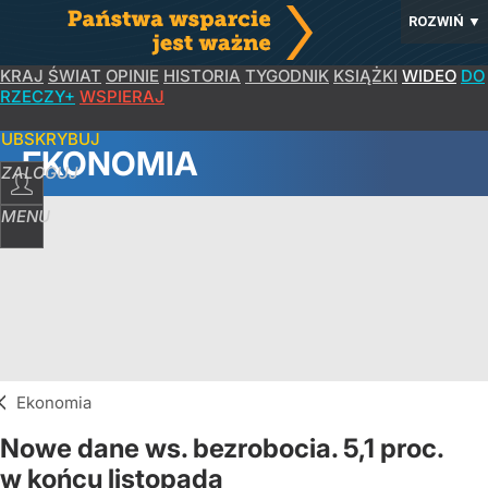
ROZWIŃ
▼
KRAJ
ŚWIAT
OPINIE
HISTORIA
TYGODNIK
KSIĄŻKI
WIDEO
DO
RZECZY+
WSPIERAJ
SUBSKRYBUJ
EKONOMIA
ZALOGUJ
MENU
Ekonomia
Nowe dane ws. bezrobocia. 5,1 proc.
w końcu listopada