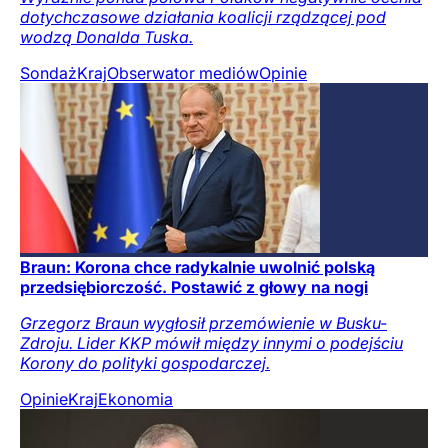
dotychczasowe działania koalicji rządzącej pod
wodzą Donalda Tuska.
Sondaż
Kraj
Obserwator mediów
Opinie
Braun: Korona chce radykalnie uwolnić polską
przedsiębiorczość. Postawić z głowy na nogi
Grzegorz Braun wygłosił przemówienie w Busku-
Zdroju. Lider KKP mówił między innymi o podejściu
Korony do polityki gospodarczej.
Opinie
Kraj
Ekonomia