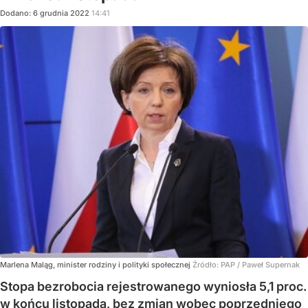
Dodano:
6
grudnia
2022
14:41
Marlena Maląg, minister rodziny i polityki społecznej
Źródło:
PAP
/
Paweł Supernak
Stopa bezrobocia rejestrowanego wyniosła 5,1 proc.
w końcu listopada, bez zmian wobec poprzedniego