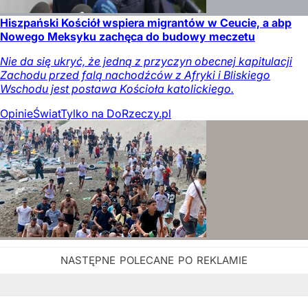
Hiszpański Kościół wspiera migrantów w Ceucie, a abp
Nowego Meksyku zachęca do budowy meczetu
Nie da się ukryć, że jedną z przyczyn obecnej kapitulacji
Zachodu przed falą nachodźców z Afryki i Bliskiego
Wschodu jest postawa Kościoła katolickiego.
Opinie
Świat
Tylko na DoRzeczy.pl