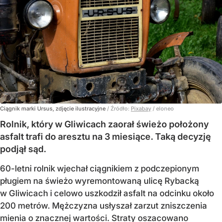
Ciągnik marki Ursus, zdjęcie ilustracyjne
/ Źródło:
Pixabay
/
eloneo
Rolnik, który w Gliwicach zaorał świeżo położony
asfalt trafi do aresztu na 3 miesiące. Taką decyzję
podjął sąd.
60-letni rolnik wjechał ciągnikiem z podczepionym
pługiem na świeżo wyremontowaną ulicę Rybacką
w Gliwicach i celowo uszkodził asfalt na odcinku około
200 metrów. Mężczyzna usłyszał zarzut zniszczenia
mienia o znacznej wartości. Straty oszacowano