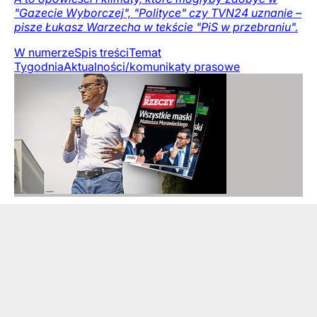
"Gazecie Wyborczej", "Polityce" czy TVN24 uznanie –
pisze Łukasz Warzecha w tekście "PiS w przebraniu".
W numerze
Spis treści
Temat
Tygodnia
Aktualności/komunikaty prasowe