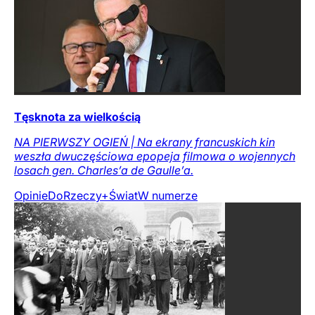
Tęsknota za wielkością
NA PIERWSZY OGIEŃ | Na ekrany francuskich kin
weszła dwuczęściowa epopeja filmowa o wojennych
losach gen. Charles’a de Gaulle’a.
Opinie
DoRzeczy+
Świat
W numerze