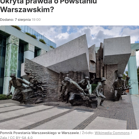
Ukryta prawda o Powstaniu
Warszawskim?
Dodano:
7
sierpnia
19:00
Pomnik Powstania Warszawskiego w Warszawie
/ Źródło:
Wikimedia Commons
/
Zala / CC BY-SA 4.0