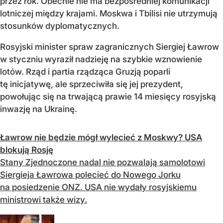
przez rok. Obecnie nie ma bezpośredniej komunikacji
lotniczej między krajami. Moskwa i Tbilisi nie utrzymują
stosunków dyplomatycznych.
Rosyjski minister spraw zagranicznych Siergiej Ławrow
w styczniu wyraził nadzieję na szybkie wznowienie
lotów. Rząd i partia rządząca Gruzją poparli
tę inicjatywę, ale sprzeciwiła się jej prezydent,
powołując się na trwającą prawie 14 miesięcy rosyjską
inwazję na Ukrainę.
Ławrow nie będzie mógł wylecieć z Moskwy? USA
blokują Rosję
Stany Zjednoczone nadal nie pozwalają samolotowi
Siergieja Ławrowa polecieć do Nowego Jorku
na posiedzenie ONZ. USA nie wydały rosyjskiemu
ministrowi także wizy.