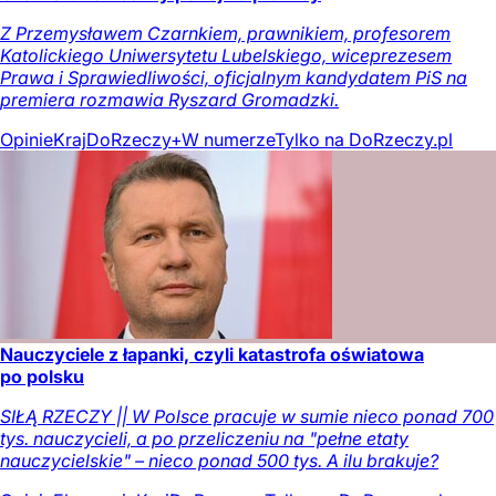
Z Przemysławem Czarnkiem, prawnikiem, profesorem
Katolickiego Uniwersytetu Lubelskiego, wiceprezesem
Prawa i Sprawiedliwości, oficjalnym kandydatem PiS na
premiera rozmawia Ryszard Gromadzki.
Opinie
Kraj
DoRzeczy+
W numerze
Tylko na DoRzeczy.pl
Nauczyciele z łapanki, czyli katastrofa oświatowa
po polsku
SIŁĄ RZECZY || W Polsce pracuje w sumie nieco ponad 700
tys. nauczycieli, a po przeliczeniu na "pełne etaty
nauczycielskie" – nieco ponad 500 tys. A ilu brakuje?