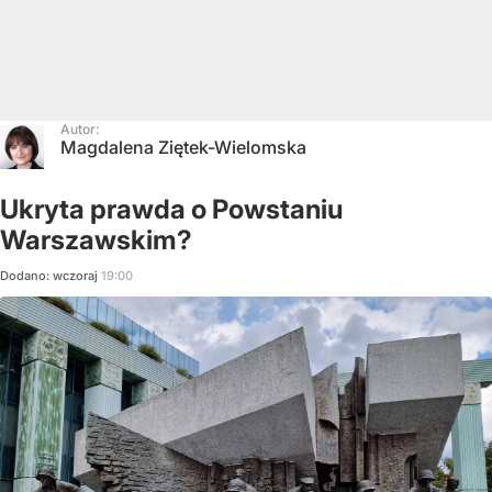
Autor:
Magdalena Ziętek-Wielomska
Ukryta prawda o Powstaniu
Warszawskim?
Dodano:
wczoraj
19:00