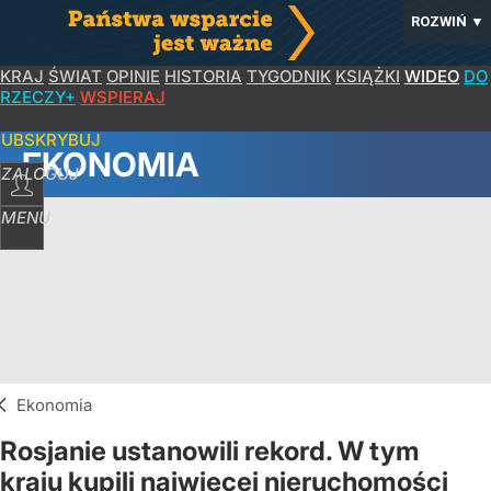
ROZWIŃ
▼
KRAJ
ŚWIAT
OPINIE
HISTORIA
TYGODNIK
KSIĄŻKI
WIDEO
DO
RZECZY+
WSPIERAJ
SUBSKRYBUJ
EKONOMIA
ZALOGUJ
MENU
Ekonomia
Rosjanie ustanowili rekord. W tym
kraju kupili najwięcej nieruchomości