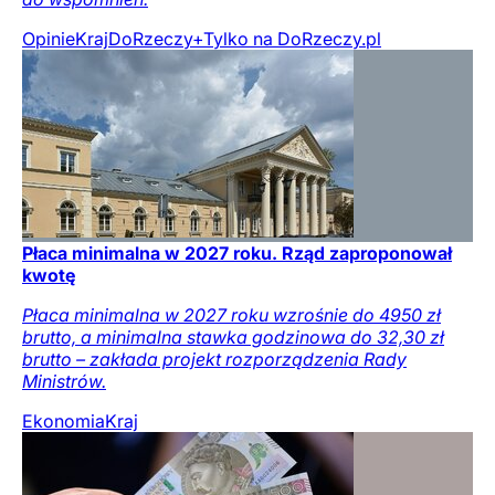
Opinie
Kraj
DoRzeczy+
Tylko na DoRzeczy.pl
Płaca minimalna w 2027 roku. Rząd zaproponował
kwotę
Płaca minimalna w 2027 roku wzrośnie do 4950 zł
brutto, a minimalna stawka godzinowa do 32,30 zł
brutto – zakłada projekt rozporządzenia Rady
Ministrów.
Ekonomia
Kraj