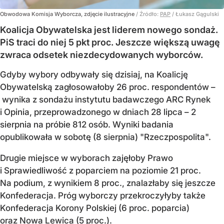
Obwodowa Komisja Wyborcza, zdjęcie ilustracyjne
/ Źródło:
PAP
/
Łukasz Gągulski
Koalicja Obywatelska jest liderem nowego sondaż.
PiS traci do niej 5 pkt proc. Jeszcze większą uwagę
zwraca odsetek niezdecydowanych wyborców.
Gdyby wybory odbywały się dzisiaj, na Koalicję
Obywatelską zagłosowałoby 26 proc. respondentów –
wynika z sondażu instytutu badawczego ARC Rynek
i Opinia, przeprowadzonego w dniach 28 lipca – 2
sierpnia na próbie 812 osób. Wyniki badania
opublikowała w sobotę (8 sierpnia) "Rzeczpospolita".
Drugie miejsce w wyborach zajęłoby Prawo
i Sprawiedliwość z poparciem na poziomie 21 proc.
Na podium, z wynikiem 8 proc., znalazłaby się jeszcze
Konfederacja. Próg wyborczy przekroczyłyby także
Konfederacja Korony Polskiej (6 proc. poparcia)
oraz Nowa Lewica (5 proc.).