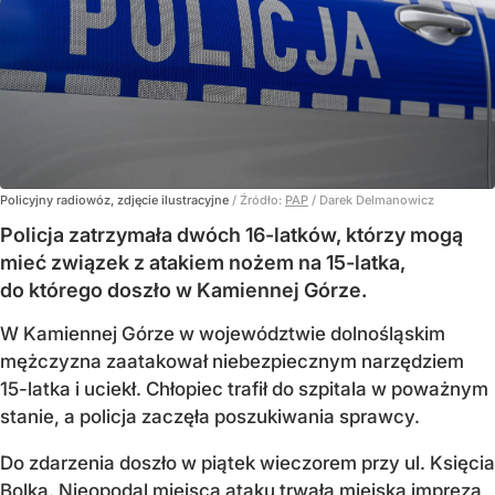
Policyjny radiowóz, zdjęcie ilustracyjne
/ Źródło:
PAP
/
Darek Delmanowicz
Policja zatrzymała dwóch 16-latków, którzy mogą
mieć związek z atakiem nożem na 15-latka,
do którego doszło w Kamiennej Górze.
W Kamiennej Górze w województwie dolnośląskim
mężczyzna zaatakował niebezpiecznym narzędziem
15-latka i uciekł. Chłopiec trafił do szpitala w poważnym
stanie, a policja zaczęła poszukiwania sprawcy.
Do zdarzenia doszło w piątek wieczorem przy ul. Księcia
Bolka. Nieopodal miejsca ataku trwała miejska impreza