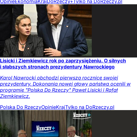
Opinie
Ekonomia
Kraj
DoRzeczy+
Tylko na DoRzeczy.pl
Lisicki i Ziemkiewicz rok po zaprzysiężeniu. O silnych
i słabszych stronach prezydentury Nawrockiego
Karol Nawrocki obchodzi pierwszą rocznicę swojej
prezydentury. Dokonania nowej głowy państwa ocenili w
programie "Polska Do Rzeczy" Paweł Lisicki i Rafał
Ziemkiewicz.
Polska Do Rzeczy
Opinie
Kraj
Tylko na DoRzeczy.pl