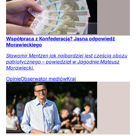
Współpraca z Konfederacją? Jasna odpowiedź
Morawieckiego
Sławomir Mentzen jak najbardziej jest częścią obozu
patriotycznego – powiedział w Jagodnie Mateusz
Morawiecki.
Opinie
Obserwator mediów
Kraj