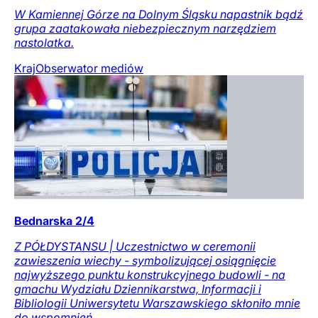
W Kamiennej Górze na Dolnym Śląsku napastnik bądź
grupa zaatakowała niebezpiecznym narzędziem
nastolatka.
Kraj
Obserwator mediów
Bednarska 2/4
Z PÓŁDYSTANSU | Uczestnictwo w ceremonii
zawieszenia wiechy - symbolizującej osiągnięcie
najwyższego punktu konstrukcyjnego budowli - na
gmachu Wydziału Dziennikarstwa, Informacji i
Bibliologii Uniwersytetu Warszawskiego skłoniło mnie
do wspomnień.