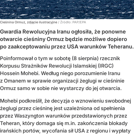
Cieśnina Ormuz, zdjęcie ilustracyjne
/ Źródło:
PAP/EPA
Gwardia Rewolucyjna Iranu ogłosiła, że ponowne
otwarcie cieśniny Ormuz będzie możliwe dopiero
po zaakceptowaniu przez USA warunków Teheranu.
Poinformował o tym w sobotę (8 sierpnia) rzecznik
Korpusu Strażników Rewolucji Islamskiej (IRGC)
Hossein Mohebi. Według niego porozumienie Iranu
z Omanem w sprawie organizacji żeglugi w cieśninie
Ormuz samo w sobie nie wystarczy do jej otwarcia.
Mohebi podkreślił, że decyzja o wznowieniu swobodnej
żeglugi przez cieśninę jest uzależniona od spełnienia
przez Waszyngton warunków przedstawionych przez
Teheran, który domaga się m.in. zakończenia blokady
irańskich portów, wycofania sił USA z regionu i wypłaty