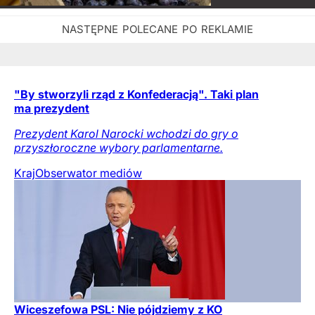
"By stworzyli rząd z Konfederacją". Taki plan
ma prezydent
Prezydent Karol Narocki wchodzi do gry o
przyszłoroczne wybory parlamentarne.
Kraj
Obserwator mediów
Wiceszefowa PSL: Nie pójdziemy z KO