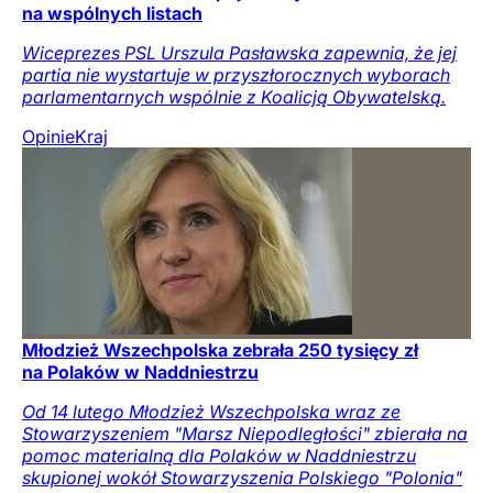
na wspólnych listach
Wiceprezes PSL Urszula Pasławska zapewnia, że jej
partia nie wystartuje w przyszłorocznych wyborach
parlamentarnych wspólnie z Koalicją Obywatelską.
Opinie
Kraj
Młodzież Wszechpolska zebrała 250 tysięcy zł
na Polaków w Naddniestrzu
Od 14 lutego Młodzież Wszechpolska wraz ze
Stowarzyszeniem "Marsz Niepodległości" zbierała na
pomoc materialną dla Polaków w Naddniestrzu
skupionej wokół Stowarzyszenia Polskiego "Polonia"