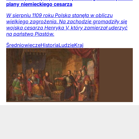
plany niemieckiego cesarza
W sierpniu 1109 roku Polska stanęła w obliczu
wielkiego zagrożenia. Na zachodzie gromadziły się
wojska cesarza Henryka V, który zamierzał uderzyć
na państwo Piastów.
Średniowiecze
Historia
Ludzie
Kraj