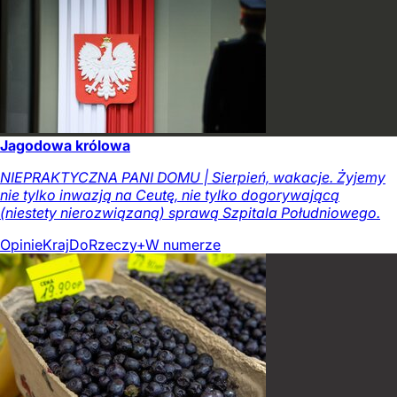
Jagodowa królowa
NIEPRAKTYCZNA PANI DOMU | Sierpień, wakacje. Żyjemy
nie tylko inwazją na Ceutę, nie tylko dogorywającą
(niestety nierozwiązaną) sprawą Szpitala Południowego.
Opinie
Kraj
DoRzeczy+
W numerze