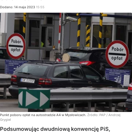
Dodano:
14
maja
2023
15:55
Punkt poboru opłat na autostradzie A4 w Mysłowicach.
Źródło:
PAP
/
Andrzej
Grygiel
Podsumowując dwudniową konwencję PiS,