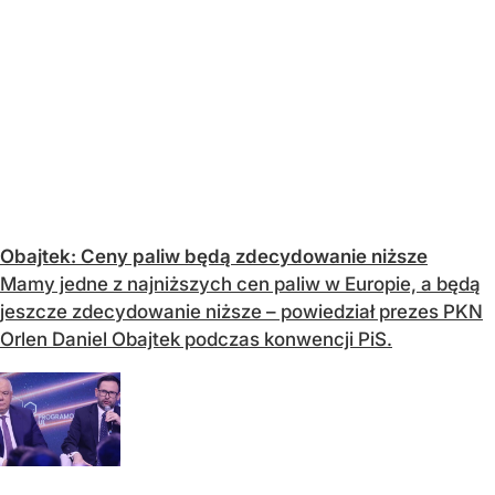
Obajtek: Ceny paliw będą zdecydowanie niższe
Mamy jedne z najniższych cen paliw w Europie, a będą
jeszcze zdecydowanie niższe – powiedział prezes PKN
Orlen Daniel Obajtek podczas konwencji PiS.