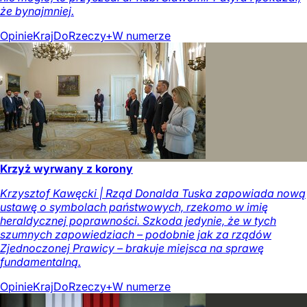
że bynajmniej.
Opinie
Kraj
DoRzeczy+
W numerze
Krzyż wyrwany z korony
Krzysztof Kawęcki | Rząd Donalda Tuska zapowiada nową
ustawę o symbolach państwowych, rzekomo w imię
heraldycznej poprawności. Szkoda jedynie, że w tych
szumnych zapowiedziach – podobnie jak za rządów
Zjednoczonej Prawicy – brakuje miejsca na sprawę
fundamentalną.
Opinie
Kraj
DoRzeczy+
W numerze