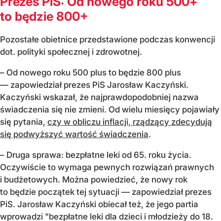
Prezes PiS: Od nowego roku 500+
to będzie 800+
Pozostałe obietnice przedstawione podczas konwencji
dot. polityki społecznej i zdrowotnej.
– Od nowego roku 500 plus to będzie 800 plus
— zapowiedział prezes PiS Jarosław Kaczyński.
Kaczyński wskazał, że najprawdopodobniej nazwa
świadczenia się nie zmieni. Od wielu miesięcy pojawiały
się pytania,
czy w obliczu inflacji, rządzący zdecydują
się podwyższyć wartość świadczenia
.
– Druga sprawa: bezpłatne leki od 65. roku życia.
Oczywiście to wymaga pewnych rozwiązań prawnych
i budżetowych. Można powiedzieć, że nowy rok
to będzie początek tej sytuacji — zapowiedział prezes
PiS. Jarosław Kaczyński obiecał też, że jego partia
wprowadzi "bezpłatne leki dla dzieci i młodzieży do 18.