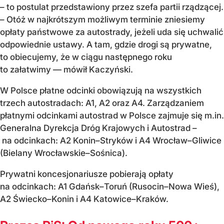
– to postulat przedstawiony przez szefa partii rządzącej.
– Otóż w najkrótszym możliwym terminie zniesiemy
opłaty państwowe za autostrady, jeżeli uda się uchwalić
odpowiednie ustawy. A tam, gdzie drogi są prywatne,
to obiecujemy, że w ciągu następnego roku
to załatwimy — mówił Kaczyński.
W Polsce płatne odcinki obowiązują na wszystkich
trzech autostradach: A1, A2 oraz A4. Zarządzaniem
płatnymi odcinkami autostrad w Polsce zajmuje się m.in.
Generalna Dyrekcja Dróg Krajowych i Autostrad –
na odcinkach: A2 Konin–Stryków i A4 Wrocław–Gliwice
(Bielany Wrocławskie–Sośnica).
Prywatni koncesjonariusze pobierają opłaty
na odcinkach: A1 Gdańsk–Toruń (Rusocin–Nowa Wieś),
A2 Świecko–Konin i A4 Katowice–Kraków.