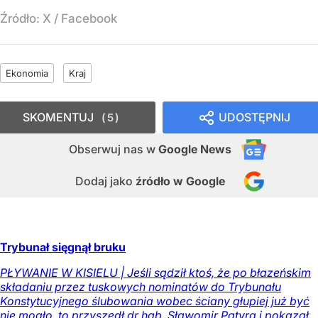
Źródło:
X
/
Facebook
Ekonomia
Kraj
SKOMENTUJ
UDOSTĘPNIJ
5
Obserwuj nas
w
Google News
Dodaj jako
źródło w Google
Trybunał sięgnął bruku
PŁYWANIE W KISIELU | Jeśli sądził ktoś, że po błazeńskim
składaniu przez tuskowych nominatów do Trybunału
Konstytucyjnego ślubowania wobec ściany głupiej już być
nie mogło, to przyszedł dr hab. Sławomir Patyra i pokazał,