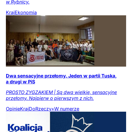
w Rybnicy.
Kraj
Ekonomia
Dwa sensacyjne przełomy. Jeden w partii Tuska,
a drugi w PiS
PROSTO ZYGZAKIEM | Są dwa wielkie, sensacyjne
przełomy. Najpierw o pierwszym z nich.
Opinie
Kraj
DoRzeczy+
W numerze