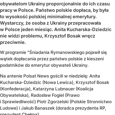
obywatelom Ukrainy proporcjonalnie do ich czasu
pracy w Polsce. Państwo polskie dopłaca, by była
to wysokość polskiej minimalnej emerytury.
Wystarczy, że osoba z Ukrainy przepracowała
w Polsce jeden miesiąc. Anita Kucharska-Dziedzic
nie widzi problemu, Krzysztof Bosak wręcz
przeciwnie.
W programie "Śniadania Rymanowskiego pojawił się
wątek dopłacania przez państwo polskie z kieszeni
podatników do emerytur obywateli Ukrainy.
Na antenie Polsat News gościli w niedzielę: Anita
Kucharska-Dziedzic (Nowa Lewica), Krzysztof Bosak
(Konfederacja), Katarzyna Lubnauer (Koalicja
Obywatelska), Radosław Fogiel (Prawo
i Sprawiedliwość) Piotr Zgorzelski (Polskie Stronnictwo
Ludowe) i Jakub Banaszek (doradca prezydenta RP,
prezydent Chełma)