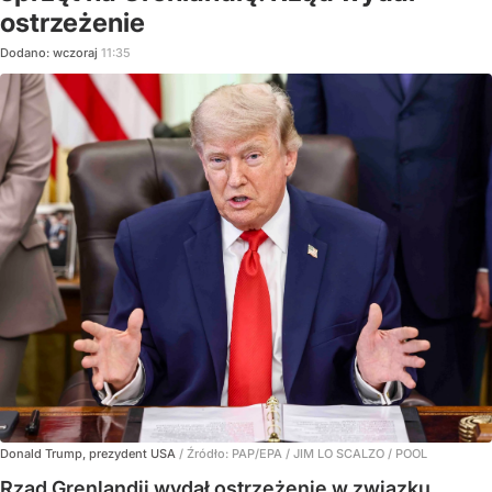
ostrzeżenie
Dodano:
wczoraj
11:35
Donald Trump, prezydent USA
/ Źródło:
PAP/EPA
/
JIM LO SCALZO / POOL
Rząd Grenlandii wydał ostrzeżenie w związku