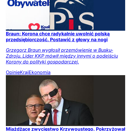
Braun: Korona chce radykalnie uwolnić polską
przedsiębiorczość. Postawić z głowy na nogi
Grzegorz Braun wygłosił przemówienie w Busku-
Zdroju. Lider KKP mówił między innymi o podejściu
Korony do polityki gospodarczej.
Opinie
Kraj
Ekonomia
Miażdżące zwycięstwo Krzywoustego. Pokrzyżował