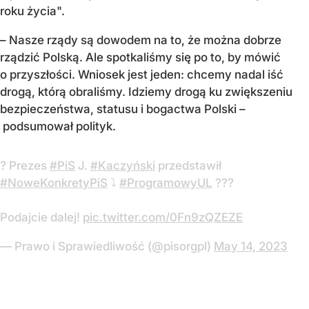
roku życia".
– Nasze rządy są dowodem na to, że można dobrze
rządzić Polską. Ale spotkaliśmy się po to, by mówić
o przyszłości. Wniosek jest jeden: chcemy nadal iść
drogą, którą obraliśmy. Idziemy drogą ku zwiększeniu
bezpieczeństwa, statusu i bogactwa Polski –
podsumował polityk.
? Prezes
#PiS
J.
#Kaczyński
przedstawił
#NoweKonkretyPiS
⤵
#ProgramowyUL
???
Podajcie dalej!
pic.twitter.com/0Fn9zQZEZE
— Prawo i Sprawiedliwość (@pisorgpl)
May 14, 2023