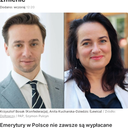
Dodano:
wczoraj
12:20
Krzysztof Bosak (Konfederacja), Anita Kucharska-Dziedzic (Lewica)
/ Źródło:
DoRzeczy
/
PAP, Szymon Pulcyn
Emerytury w Polsce nie zawsze są wypłacane