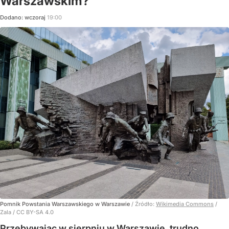
Warszawskim?
Dodano:
wczoraj
19:00
Pomnik Powstania Warszawskiego w Warszawie
/ Źródło:
Wikimedia Commons
/
Zala / CC BY-SA 4.0
Przebywając w sierpniu w Warszawie, trudno