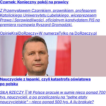
Czarnek: Konieczny pokój na prawicy
Z Przemysławem Czarnkiem, prawnikiem, profesorem
Katolickiego Uniwersytetu Lubelskiego, wiceprezesem
Prawa i Sprawiedliwości, oficjalnym kandydatem PiS na
premiera rozmawia Ryszard Gromadzki.
Opinie
Kraj
DoRzeczy+
W numerze
Tylko na DoRzeczy.pl
Nauczyciele z łapanki, czyli katastrofa oświatowa
po polsku
SIŁĄ RZECZY || W Polsce pracuje w sumie nieco ponad 700
tys. nauczycieli, a po przeliczeniu na "pełne etaty
nauczycielskie" – nieco ponad 500 tys. A ilu brakuje?