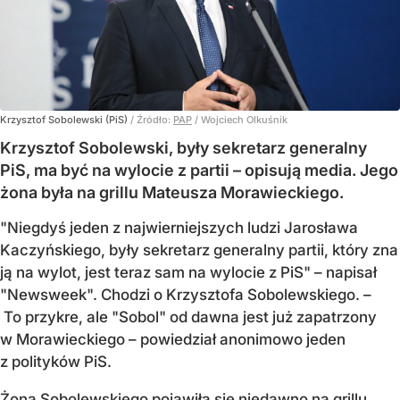
Krzysztof Sobolewski (PiS)
/ Źródło:
PAP
/
Wojciech Olkuśnik
Krzysztof Sobolewski, były sekretarz generalny
PiS, ma być na wylocie z partii – opisują media. Jego
żona była na grillu Mateusza Morawieckiego.
"Niegdyś jeden z najwierniejszych ludzi Jarosława
Kaczyńskiego, były sekretarz generalny partii, który zna
ją na wylot, jest teraz sam na wylocie z PiS" – napisał
"Newsweek". Chodzi o Krzysztofa Sobolewskiego. –
To przykre, ale "Sobol" od dawna jest już zapatrzony
w Morawieckiego – powiedział anonimowo jeden
z polityków PiS.
Żona Sobolewskiego pojawiła się niedawno na grillu