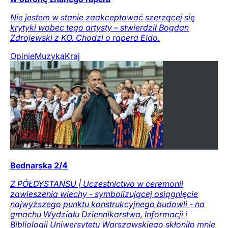
Nie jestem w stanie zaakceptować szerzącej się
krytyki wobec tego artysty – stwierdził Bogdan
Zdrojewski z KO. Chodzi o rapera Eldo.
Opinie
Muzyka
Kraj
Bednarska 2/4
Z PÓŁDYSTANSU | Uczestnictwo w ceremonii
zawieszenia wiechy - symbolizującej osiągnięcie
najwyższego punktu konstrukcyjnego budowli - na
gmachu Wydziału Dziennikarstwa, Informacji i
Bibliologii Uniwersytetu Warszawskiego skłoniło mnie