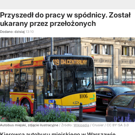
Przyszedł do pracy w spódnicy. Został
ukarany przez przełożonych
Dodano:
dzisiaj
13:10
Autobus miejski, zdjęcie ilustracyjne
/ Źródło:
Wikipedia
/
Crusier / CC BY-SA 3.0
Kierowca autobusu miejskiego w Warszawie