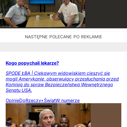
Kogo popychali lekarze?
SPODE ŁBA | Ciekawym widowiskiem cieszyć się
mogli Amerykanie, obserwujący przesłuchania przed
Komisją do spraw Bezpieczeństwa Wewnętrznego
Senatu USA.
Opinie
DoRzeczy+
Świat
W numerze