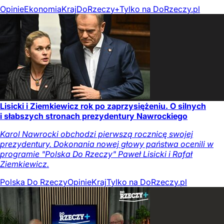
Opinie
Ekonomia
Kraj
DoRzeczy+
Tylko na DoRzeczy.pl
Lisicki i Ziemkiewicz rok po zaprzysiężeniu. O silnych
i słabszych stronach prezydentury Nawrockiego
Karol Nawrocki obchodzi pierwszą rocznicę swojej
prezydentury. Dokonania nowej głowy państwa ocenili w
programie "Polska Do Rzeczy" Paweł Lisicki i Rafał
Ziemkiewicz.
Polska Do Rzeczy
Opinie
Kraj
Tylko na DoRzeczy.pl