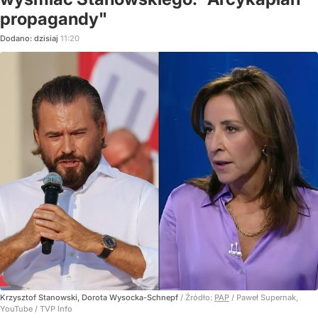
propagandy"
Dodano:
dzisiaj
11:20
Krzysztof Stanowski, Dorota Wysocka-Schnepf
/ Źródło:
PAP
/
Paweł Supernak,
YouTube / TVP Info