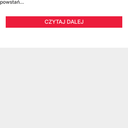
powstań...
CZYTAJ DALEJ