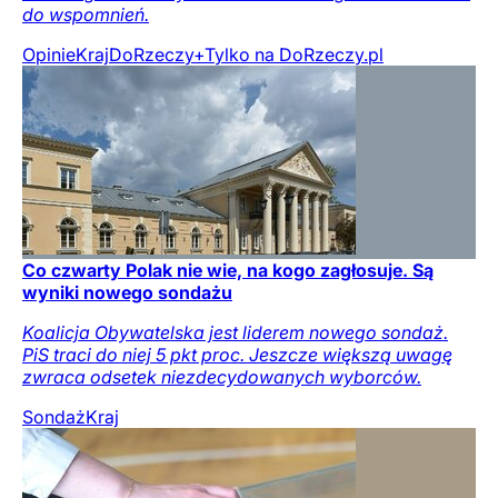
do wspomnień.
Opinie
Kraj
DoRzeczy+
Tylko na DoRzeczy.pl
Co czwarty Polak nie wie, na kogo zagłosuje. Są
wyniki nowego sondażu
Koalicja Obywatelska jest liderem nowego sondaż.
PiS traci do niej 5 pkt proc. Jeszcze większą uwagę
zwraca odsetek niezdecydowanych wyborców.
Sondaż
Kraj