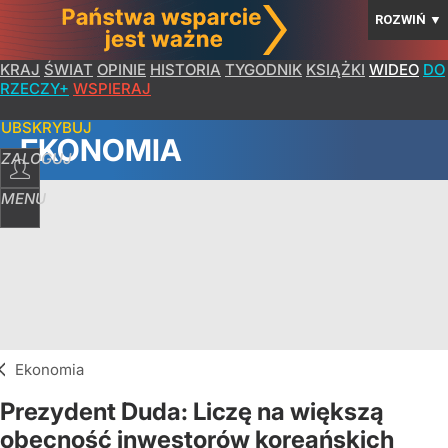
ROZWIŃ
▼
KRAJ
ŚWIAT
OPINIE
HISTORIA
TYGODNIK
KSIĄŻKI
WIDEO
DO
RZECZY+
WSPIERAJ
SUBSKRYBUJ
EKONOMIA
ZALOGUJ
MENU
Ekonomia
Prezydent Duda: Liczę na większą
obecność inwestorów koreańskich