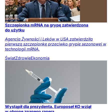
Szczepionka mRNA na grypę zatwierdzona
do użytku
Agencja Żywności i Leków w USA zatwierdziła
pierwszą szczepionkę przeciwko grypie sezonowej w
technologii mRNA.
Świat
Zdrowie
Ekonomia
Wystąpił dla prezydenta. Europoseł KO wziął
w obronę znanego rapera