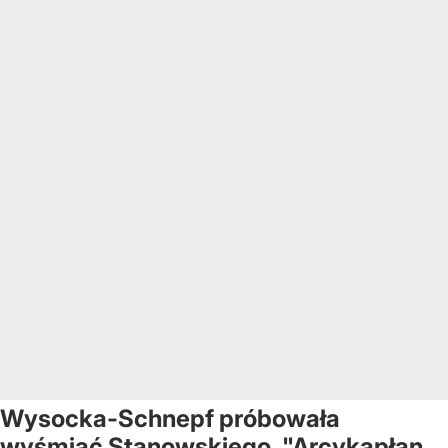
Wysocka-Schnepf próbowała
wyśmiać Stanowskiego. "Arcykapłan