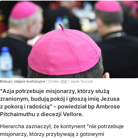
Biskupi, zdjęcie ilustracyjne
/ Źródło:
PAP
/
Jacek Turczyk
"Azja potrzebuje misjonarzy, którzy służą
zranionym, budują pokój i głoszą imię Jezusa
z pokorą i radością" – powiedział bp Ambrose
Pitchaimuthu z diecezji Vellore.
Hierarcha zaznaczył, że kontynent "nie potrzebuje
misjonarzy, którzy przybywają z gotowymi