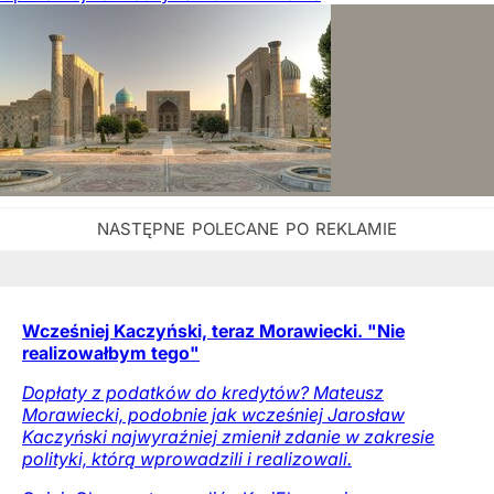
Wcześniej Kaczyński, teraz Morawiecki. "Nie
realizowałbym tego"
Dopłaty z podatków do kredytów? Mateusz
Morawiecki, podobnie jak wcześniej Jarosław
Kaczyński najwyraźniej zmienił zdanie w zakresie
polityki, którą wprowadzili i realizowali.