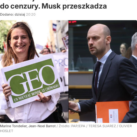
do cenzury. Musk przeszkadza
Dodano:
dzisiaj
20:20
Marine Tondelier, Jean-Noel Barrot
/ Źródło:
PAP/EPA
/
TERESA SUAREZ / OLIVIER
HOSLET