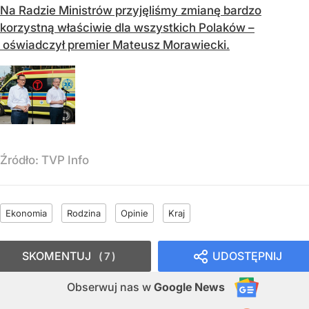
Na Radzie Ministrów przyjęliśmy zmianę bardzo
korzystną właściwie dla wszystkich Polaków –
oświadczył premier Mateusz Morawiecki.
Źródło:
TVP Info
Ekonomia
Rodzina
Opinie
Kraj
SKOMENTUJ
UDOSTĘPNIJ
7
Obserwuj nas
w
Google News