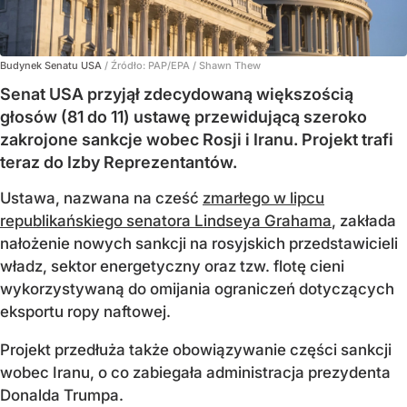
Budynek Senatu USA
/ Źródło:
PAP/EPA
/
Shawn Thew
Senat USA przyjął zdecydowaną większością
głosów (81 do 11) ustawę przewidującą szeroko
zakrojone sankcje wobec Rosji i Iranu. Projekt trafi
teraz do Izby Reprezentantów.
Ustawa, nazwana na cześć
zmarłego w lipcu
republikańskiego senatora Lindseya Grahama
, zakłada
nałożenie nowych sankcji na rosyjskich przedstawicieli
władz, sektor energetyczny oraz tzw. flotę cieni
wykorzystywaną do omijania ograniczeń dotyczących
eksportu ropy naftowej.
Projekt przedłuża także obowiązywanie części sankcji
wobec Iranu, o co zabiegała administracja prezydenta
Donalda Trumpa.