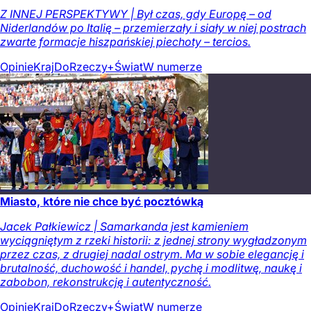
Z INNEJ PERSPEKTYWY | Był czas, gdy Europę – od
Niderlandów po Italię – przemierzały i siały w niej postrach
zwarte formacje hiszpańskiej piechoty – tercios.
Opinie
Kraj
DoRzeczy+
Świat
W numerze
Miasto, które nie chce być pocztówką
Jacek Pałkiewicz | Samarkanda jest kamieniem
wyciągniętym z rzeki historii: z jednej strony wygładzonym
przez czas, z drugiej nadal ostrym. Ma w sobie elegancję i
brutalność, duchowość i handel, pychę i modlitwę, naukę i
zabobon, rekonstrukcję i autentyczność.
Opinie
Kraj
DoRzeczy+
Świat
W numerze