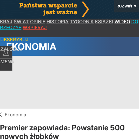
ROZWIŃ
▼
KRAJ
ŚWIAT
OPINIE
HISTORIA
TYGODNIK
KSIĄŻKI
WIDEO
DO
RZECZY+
WSPIERAJ
SUBSKRYBUJ
EKONOMIA
ZALOGUJ
MENU
Ekonomia
Premier zapowiada: Powstanie 500
nowych żłobków