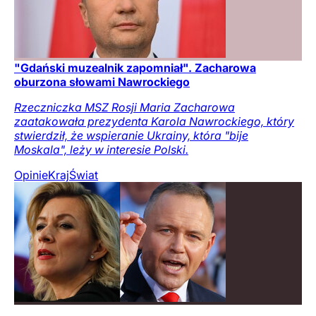
"Gdański muzealnik zapomniał". Zacharowa
oburzona słowami Nawrockiego
Rzeczniczka MSZ Rosji Maria Zacharowa
zaatakowała prezydenta Karola Nawrockiego, który
stwierdził, że wspieranie Ukrainy, która "bije
Moskala", leży w interesie Polski.
Opinie
Kraj
Świat