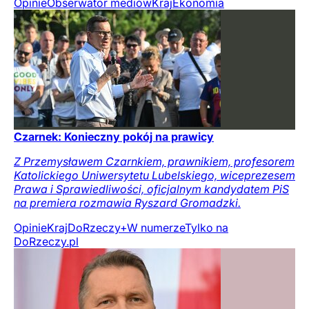
Opinie
Obserwator mediów
Kraj
Ekonomia
Czarnek: Konieczny pokój na prawicy
Z Przemysławem Czarnkiem, prawnikiem, profesorem
Katolickiego Uniwersytetu Lubelskiego, wiceprezesem
Prawa i Sprawiedliwości, oficjalnym kandydatem PiS
na premiera rozmawia Ryszard Gromadzki.
Opinie
Kraj
DoRzeczy+
W numerze
Tylko na
DoRzeczy.pl