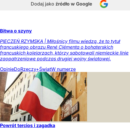
Dodaj jako
źródło w Google
Bitwa o szyny
PIECZEŃ RZYMSKA | Miłośnicy filmu wiedzą, że to tytuł
francuskiego obrazu René Clémenta o bohaterskich
francuskich kolejarzach, którzy sabotowali niemieckie linie
zaopatrzeniowe podczas drugiej wojny światowej.
Opinie
DoRzeczy+
Świat
W numerze
Powrót tercios i zagadka