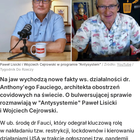
Paweł Lisicki i Wojciech Cejrowski w programie "Antysystem"
/ Źródło:
YouTube
/
Tygodnik Do Rzeczy
Na jaw wychodzą nowe fakty ws. działalności dr.
Anthony'ego Fauciego, architekta obostrzeń
covidowych na świecie. O bulwersującej sprawie
rozmawiają w "Antysystemie" Paweł Lisicki
i Wojciech Cejrowski.
W ub. środę dr Fauci, który odegrał kluczową rolę
w nakładaniu tzw. restrykcji, lockdownów i kierowaniu
działaniami USA w trakcie ogłoszonej tzw. pandemii