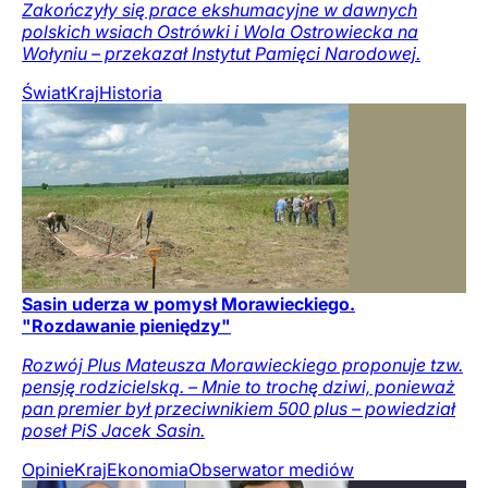
Zakończyły się prace ekshumacyjne w dawnych
polskich wsiach Ostrówki i Wola Ostrowiecka na
Wołyniu – przekazał Instytut Pamięci Narodowej.
Świat
Kraj
Historia
Sasin uderza w pomysł Morawieckiego.
"Rozdawanie pieniędzy"
Rozwój Plus Mateusza Morawieckiego proponuje tzw.
pensję rodzicielską. – Mnie to trochę dziwi, ponieważ
pan premier był przeciwnikiem 500 plus – powiedział
poseł PiS Jacek Sasin.
Opinie
Kraj
Ekonomia
Obserwator mediów