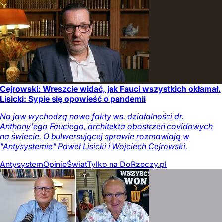
Cejrowski: Wreszcie widać, jak Fauci wszystkich okłamał.
Lisicki: Sypie się opowieść o pandemii
Na jaw wychodzą nowe fakty ws. działalności dr.
Anthony'ego Fauciego, architekta obostrzeń covidowych
na świecie. O bulwersującej sprawie rozmawiają w
"Antysystemie" Paweł Lisicki i Wojciech Cejrowski.
Antysystem
Opinie
Świat
Tylko na DoRzeczy.pl