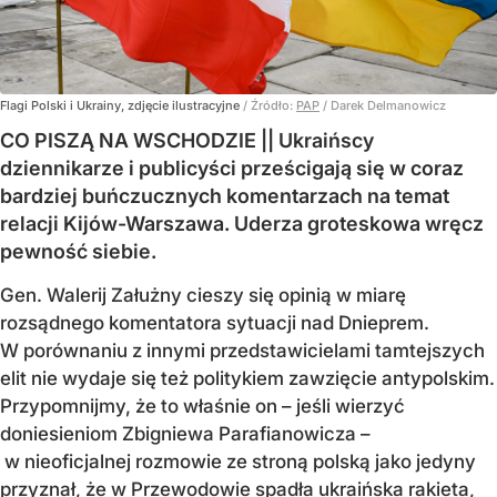
Flagi Polski i Ukrainy, zdjęcie ilustracyjne
/ Źródło:
PAP
/
Darek Delmanowicz
CO PISZĄ NA WSCHODZIE || Ukraińscy
dziennikarze i publicyści prześcigają się w coraz
bardziej buńczucznych komentarzach na temat
relacji Kijów-Warszawa. Uderza groteskowa wręcz
pewność siebie.
Gen. Walerij Załużny cieszy się opinią w miarę
rozsądnego komentatora sytuacji nad Dnieprem.
W porównaniu z innymi przedstawicielami tamtejszych
elit nie wydaje się też politykiem zawzięcie antypolskim.
Przypomnijmy, że to właśnie on – jeśli wierzyć
doniesieniom Zbigniewa Parafianowicza –
w nieoficjalnej rozmowie ze stroną polską jako jedyny
przyznał, że w Przewodowie spadła ukraińska rakieta,