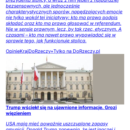
prezydenta stolicy, a wraz z nim jeden z najbardziej
bezsensownych, ale jednocześnie
charakterystycznych sporów, napędzających emocje
nie tylko wokół tej inicjatywy: kto ma prawo podpis
składać oraz kto ma prawo głosować w referendum.
Nie w sensie prawnym, lecz, by tak rzec, etycznym. A
czasami – kto ma nawet prawo wypowiadać się w
sprawie tego, jak funkcjonuje stolica.
Opinie
Kraj
DoRzeczy+
Tylko na DoRzeczy.pl
Trump wściekł się na ujawnione informacje. Grozi
więzieniem
USA mają mieć poważnie uszczuplone zapasy
amunicji. Donald Trump zapewnia, że jest inaczej i