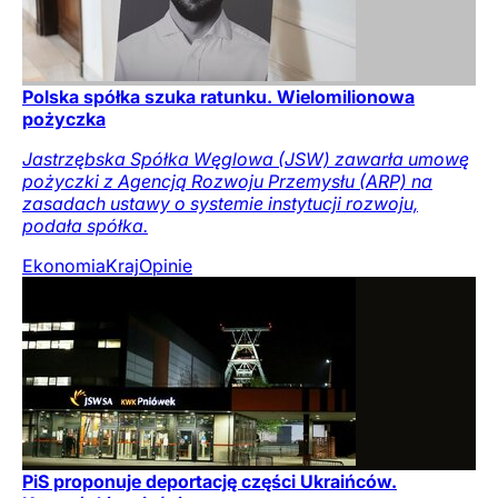
Polska spółka szuka ratunku. Wielomilionowa
pożyczka
Jastrzębska Spółka Węglowa (JSW) zawarła umowę
pożyczki z Agencją Rozwoju Przemysłu (ARP) na
zasadach ustawy o systemie instytucji rozwoju,
podała spółka.
Ekonomia
Kraj
Opinie
PiS proponuje deportację części Ukraińców.