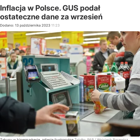
Inflacja w Polsce. GUS podał
ostateczne dane za wrzesień
Dodano:
13
października
2023
11:23
Zakupy w hipermarkecie, zdjęcie ilustracyjne
Źródło:
PAP / Wojciech Pacewicz