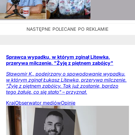
Sprawca wypadku, w którym zginął Litewka,
przerywa milczenie. "Żyję z piętnem zabójcy"
Sławomir K., podejrzany o spowodowanie wypadku,
w którym zginął Łukasz Litewka, przerywa milczenie.
"Żyję z piętnem zabójcy. Tak już zostanie, bardzo
tego żałuję, co się stało" – przyznał.
Kraj
Obserwator mediów
Opinie