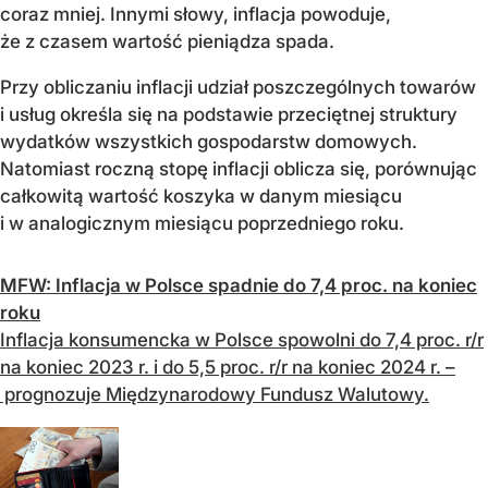
coraz mniej. Innymi słowy, inflacja powoduje,
że z czasem wartość pieniądza spada.
Przy obliczaniu inflacji udział poszczególnych towarów
i usług określa się na podstawie przeciętnej struktury
wydatków wszystkich gospodarstw domowych.
Natomiast roczną stopę inflacji oblicza się, porównując
całkowitą wartość koszyka w danym miesiącu
i w analogicznym miesiącu poprzedniego roku.
MFW: Inflacja w Polsce spadnie do 7,4 proc. na koniec
roku
Inflacja konsumencka w Polsce spowolni do 7,4 proc. r/r
na koniec 2023 r. i do 5,5 proc. r/r na koniec 2024 r. –
prognozuje Międzynarodowy Fundusz Walutowy.