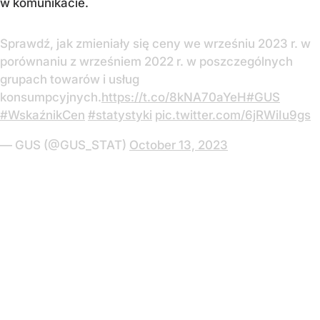
w komunikacie.
Sprawdź, jak zmieniały się ceny we wrześniu 2023 r. w
porównaniu z wrześniem 2022 r. w poszczególnych
grupach towarów i usług
konsumpcyjnych.
https://t.co/8kNA70aYeH
#GUS
#WskaźnikCen
#statystyki
pic.twitter.com/6jRWiIu9gs
— GUS (@GUS_STAT)
October 13, 2023