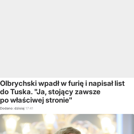
Olbrychski wpadł w furię i napisał list
do Tuska. "Ja, stojący zawsze
po właściwej stronie"
Dodano:
dzisiaj
17:41