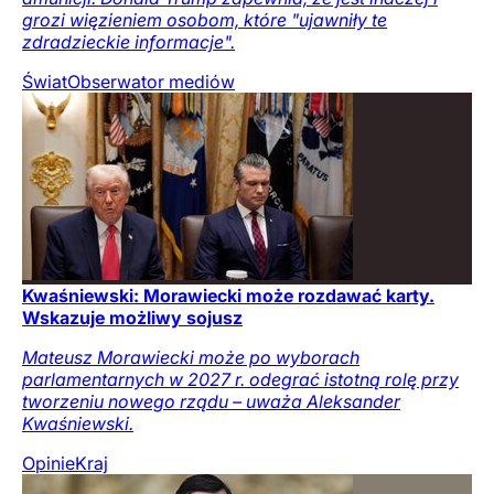
grozi więzieniem osobom, które "ujawniły te
zdradzieckie informacje".
Świat
Obserwator mediów
Kwaśniewski: Morawiecki może rozdawać karty.
Wskazuje możliwy sojusz
Mateusz Morawiecki może po wyborach
parlamentarnych w 2027 r. odegrać istotną rolę przy
tworzeniu nowego rządu – uważa Aleksander
Kwaśniewski.
Opinie
Kraj