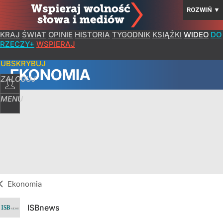
ROZWIŃ
▼
KRAJ
ŚWIAT
OPINIE
HISTORIA
TYGODNIK
KSIĄŻKI
WIDEO
DO
RZECZY+
WSPIERAJ
SUBSKRYBUJ
EKONOMIA
ZALOGUJ
MENU
Ekonomia
ISBnews