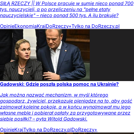
SIŁĄ RZECZY || W Polsce pracuje w sumie nieco ponad 700
tys. nauczycieli, a po przeliczeniu na "pełne etaty
nauczycielskie" – nieco ponad 500 tys. A ilu brakuje?
Opinie
Ekonomia
Kraj
DoRzeczy+
Tylko na DoRzeczy.pl
Gadowski: Gdzie poszła polska pomoc na Ukrainie?
Jak można nazwać mechanizm, w myśl którego
gospodarz, żywiciel, przekazuje pieniądze na to, aby gość
zajmował kolejne pokoje, a w końcu wynajmował mu jego
własne meble i pobierał opłaty za przygotowywane przez
siebie posiłki? – pyta Witold Gadowski.
Opinie
Kraj
Tylko na DoRzeczy.pl
DoRzeczy+