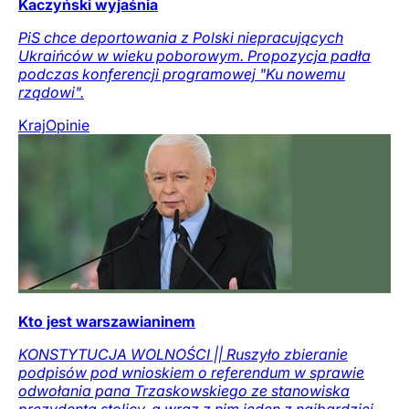
Kaczyński wyjaśnia
PiS chce deportowania z Polski niepracujących
Ukraińców w wieku poborowym. Propozycja padła
podczas konferencji programowej "Ku nowemu
rządowi".
Kraj
Opinie
Kto jest warszawianinem
KONSTYTUCJA WOLNOŚCI || Ruszyło zbieranie
podpisów pod wnioskiem o referendum w sprawie
odwołania pana Trzaskowskiego ze stanowiska