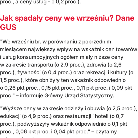
proc., a ceny usług - o 0,2 proc.).
Jak spadały ceny we wrześniu? Dane
GUS
"We wrześniu br. w porównaniu z poprzednim
miesiącem największy wpływ na wskaźnik cen towarów
i usług konsumpcyjnych ogółem miały niższe ceny
w zakresie transportu (o 2,9 proc.), zdrowia (o 2,6
proc.), żywności (o 0,4 proc.) oraz rekreacji i kultury (o
1,5 proc.), które obniżyły ten wskaźnik odpowiednio
o 0,26 pkt proc., 0,15 pkt proc., 0,11 pkt proc. i 0,09 pkt
proc." – informuje Główny Urząd Statystyczny.
"Wyższe ceny w zakresie odzieży i obuwia (o 2,5 proc.),
edukacji (o 4,9 proc.) oraz restauracji i hoteli (o 0,7
proc.), podwyższyły wskaźnik odpowiednio o 0,1 pkt
proc., 0,06 pkt proc. i 0,04 pkt proc." – czytamy