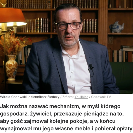
Witold Gadowski, dziennikarz śledczy
/ Źródło:
YouTube
/
GadowskiTV
Jak można nazwać mechanizm, w myśl którego
gospodarz, żywiciel, przekazuje pieniądze na to,
aby gość zajmował kolejne pokoje, a w końcu
wynajmował mu jego własne meble i pobierał opłaty