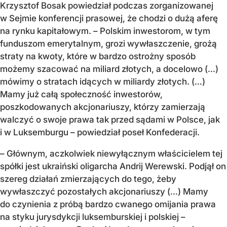
Krzysztof Bosak powiedział podczas zorganizowanej
w Sejmie konferencji prasowej, że chodzi o dużą aferę
na rynku kapitałowym. – Polskim inwestorom, w tym
funduszom emerytalnym, grozi wywłaszczenie, grożą
straty na kwoty, które w bardzo ostrożny sposób
możemy szacować na miliard złotych, a docelowo (…)
mówimy o stratach idących w miliardy złotych. (…)
Mamy już całą społeczność inwestorów,
poszkodowanych akcjonariuszy, którzy zamierzają
walczyć o swoje prawa tak przed sądami w Polsce, jak
i w Luksemburgu – powiedział poseł Konfederacji.
– Głównym, aczkolwiek niewyłącznym właścicielem tej
spółki jest ukraiński oligarcha Andrij Werewski. Podjął on
szereg działań zmierzających do tego, żeby
wywłaszczyć pozostałych akcjonariuszy (…) Mamy
do czynienia z próbą bardzo cwanego omijania prawa
na styku jurysdykcji luksemburskiej i polskiej –