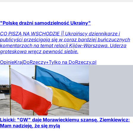
"Polskę drażni samodzielność Ukrainy"
CO PISZĄ NA WSCHODZIE || Ukraińscy dziennikarze i
publicyści prześcigają się w coraz bardziej buńczucznych
komentarzach na temat relacji Kijów-Warszawa. Uderza
groteskowa wręcz pewność siebie.
Opinie
Kraj
DoRzeczy+
Tylko na DoRzeczy.pl
Lisicki: "GW" daje Morawieckiemu szansę. Ziemkiewicz:
Mam nadzieję, że się mylą