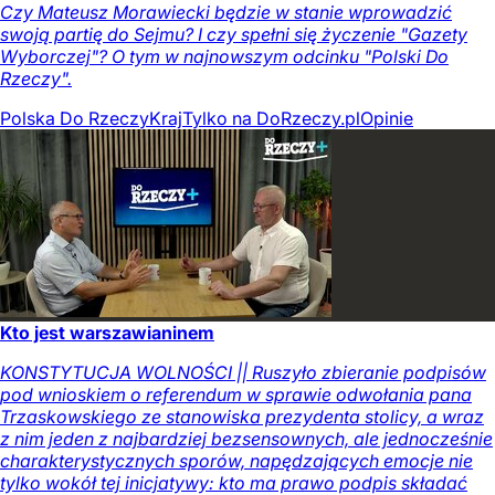
Czy Mateusz Morawiecki będzie w stanie wprowadzić
swoją partię do Sejmu? I czy spełni się życzenie "Gazety
Wyborczej"? O tym w najnowszym odcinku "Polski Do
Rzeczy".
Polska Do Rzeczy
Kraj
Tylko na DoRzeczy.pl
Opinie
Kto jest warszawianinem
KONSTYTUCJA WOLNOŚCI || Ruszyło zbieranie podpisów
pod wnioskiem o referendum w sprawie odwołania pana
Trzaskowskiego ze stanowiska prezydenta stolicy, a wraz
z nim jeden z najbardziej bezsensownych, ale jednocześnie
charakterystycznych sporów, napędzających emocje nie
tylko wokół tej inicjatywy: kto ma prawo podpis składać