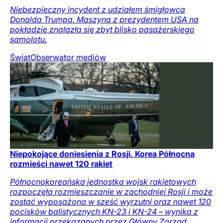
Niebezpieczny incydent z udziałem śmigłowca
Donalda Trumpa. Maszyna z prezydentem USA na
pokładzie znalazła się zbyt blisko pasażerskiego
samolotu.
Świat
Obserwator mediów
Niepokojące doniesienia z Rosji. Korea Północna
rozmieści nawet 120 rakiet
Północnokoreańska jednostka wojsk rakietowych
rozpoczęła rozmieszczanie w zachodniej Rosji i może
zostać wyposażona w sześć wyrzutni oraz nawet 120
pocisków balistycznych KN-23 i KN-24 – wynika z
informacji przekazanych przez Główny Zarząd