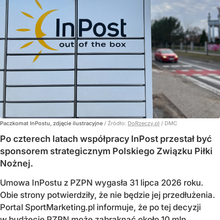
Paczkomat InPostu, zdjęcie ilustracyjne
/ Źródło:
DoRzeczy.pl
/
DMC
Po czterech latach współpracy InPost przestał być
sponsorem strategicznym Polskiego Związku Piłki
Nożnej.
Umowa InPostu z PZPN wygasła 31 lipca 2026 roku.
Obie strony potwierdziły, że nie będzie jej przedłużenia.
Portal SportMarketing.pl informuje, że po tej decyzji
w budżecie PZPN może zabraknąć około 10 mln