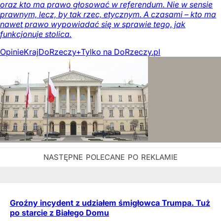
oraz kto ma prawo głosować w referendum. Nie w sensie
prawnym, lecz, by tak rzec, etycznym. A czasami – kto ma
nawet prawo wypowiadać się w sprawie tego, jak
funkcjonuje stolica.
Opinie
Kraj
DoRzeczy+
Tylko na DoRzeczy.pl
Groźny incydent z udziałem śmigłowca Trumpa. Tuż
po starcie z Białego Domu