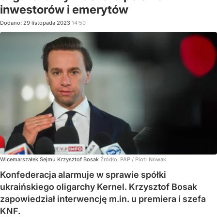
inwestorów i emerytów
Dodano:
29
listopada
2023
14:50
Wicemarszałek Sejmu Krzysztof Bosak
Źródło:
PAP
/
Piotr Nowak
Konfederacja alarmuje w sprawie spółki
ukraińskiego oligarchy Kernel. Krzysztof Bosak
zapowiedział interwencję m.in. u premiera i szefa
KNF.