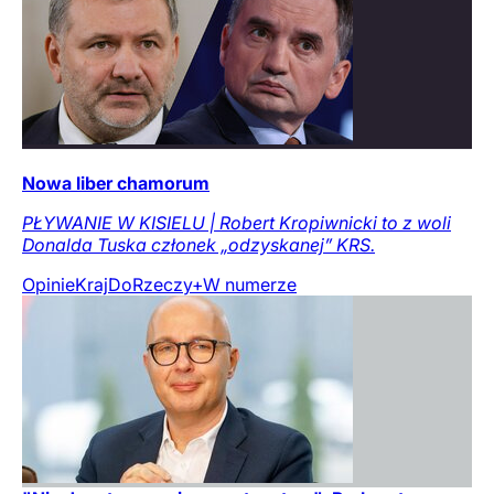
Nowa liber chamorum
PŁYWANIE W KISIELU | Robert Kropiwnicki to z woli
Donalda Tuska członek „odzyskanej” KRS.
Opinie
Kraj
DoRzeczy+
W numerze