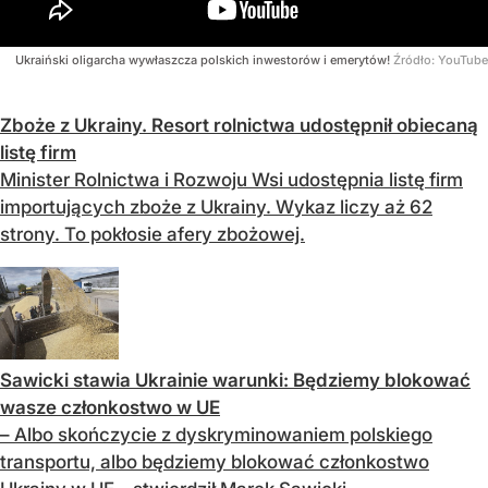
Ukraiński oligarcha wywłaszcza polskich inwestorów i emerytów!
Źródło:
YouTube
Zboże z Ukrainy. Resort rolnictwa udostępnił obiecaną
listę firm
Minister Rolnictwa i Rozwoju Wsi udostępnia listę firm
importujących zboże z Ukrainy. Wykaz liczy aż 62
strony. To pokłosie afery zbożowej.
Sawicki stawia Ukrainie warunki: Będziemy blokować
wasze członkostwo w UE
– Albo skończycie z dyskryminowaniem polskiego
transportu, albo będziemy blokować członkostwo