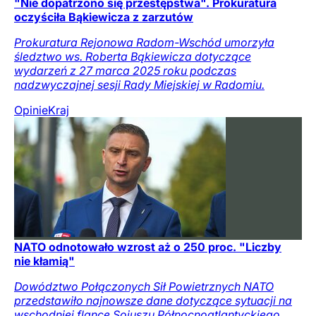
"Nie dopatrzono się przestępstwa". Prokuratura
oczyściła Bąkiewicza z zarzutów
Prokuratura Rejonowa Radom-Wschód umorzyła
śledztwo ws. Roberta Bąkiewicza dotyczące
wydarzeń z 27 marca 2025 roku podczas
nadzwyczajnej sesji Rady Miejskiej w Radomiu.
Opinie
Kraj
NATO odnotowało wzrost aż o 250 proc. "Liczby
nie kłamią"
Dowództwo Połączonych Sił Powietrznych NATO
przedstawiło najnowsze dane dotyczące sytuacji na
wschodniej flance Sojuszu Północnoatlantyckiego.