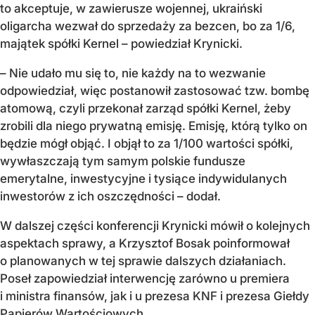
to akceptuje, w zawierusze wojennej, ukraiński
oligarcha wezwał do sprzedaży za bezcen, bo za 1/6,
majątek spółki Kernel – powiedział Krynicki.
– Nie udało mu się to, nie każdy na to wezwanie
odpowiedział, więc postanowił zastosować tzw. bombę
atomową, czyli przekonał zarząd spółki Kernel, żeby
zrobili dla niego prywatną emisję. Emisję, którą tylko on
będzie mógł objąć. I objął to za 1/100 wartości spółki,
wywłaszczają tym samym polskie fundusze
emerytalne, inwestycyjne i tysiące indywidulanych
inwestorów z ich oszczędności – dodał.
W dalszej części konferencji Krynicki mówił o kolejnych
aspektach sprawy, a Krzysztof Bosak poinformował
o planowanych w tej sprawie dalszych działaniach.
Poseł zapowiedział interwencję zarówno u premiera
i ministra finansów, jak i u prezesa KNF i prezesa Giełdy
Papierów Wartościowych.