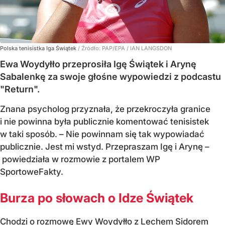
Polska tenisistka Iga Świątek
/ Źródło:
PAP/EPA
/
IAN LANGSDON
Ewa Woydyłło przeprosiła Igę Świątek i Arynę
Sabalenkę za swoje głośne wypowiedzi z podcastu
"Return".
Znana psycholog przyznała, że przekroczyła granice
i nie powinna była publicznie komentować tenisistek
w taki sposób. – Nie powinnam się tak wypowiadać
publicznie. Jest mi wstyd. Przepraszam Igę i Arynę –
powiedziała w rozmowie z portalem WP
SportoweFakty.
Burza po słowach o Idze Świątek
Chodzi o rozmowę Ewy Woydyłło z Lechem Sidorem