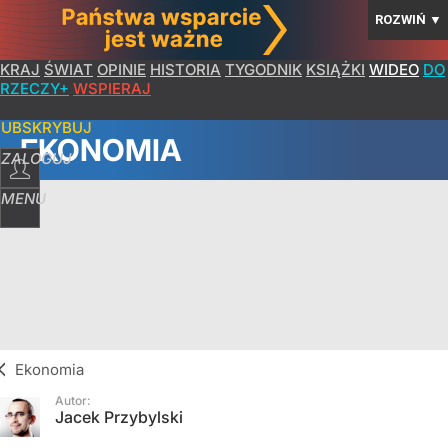
ROZWIŃ
▼
KRAJ
ŚWIAT
OPINIE
HISTORIA
TYGODNIK
KSIĄŻKI
WIDEO
DO
RZECZY+
WSPIERAJ
SUBSKRYBUJ
EKONOMIA
ZALOGUJ
MENU
Ekonomia
Autor:
Jacek Przybylski