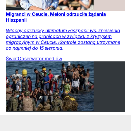
Migranci w Ceucie. Meloni odrzuciła żądania
Hiszpanii
Włochy odrzuciły ultimatum Hiszpanii ws. zniesienia
ograniczeń na granicach w związku z kryzysem
migracyjnym w Ceucie. Kontrole zostaną utrzymane
co najmniej do 15 sierpnia.
Świat
Obserwator mediów