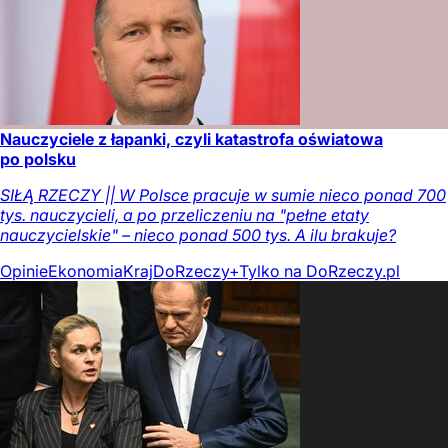
Nauczyciele z łapanki, czyli katastrofa oświatowa
po polsku
SIŁĄ RZECZY || W Polsce pracuje w sumie nieco ponad 700
tys. nauczycieli, a po przeliczeniu na "pełne etaty
nauczycielskie" – nieco ponad 500 tys. A ilu brakuje?
Opinie
Ekonomia
Kraj
DoRzeczy+
Tylko na DoRzeczy.pl