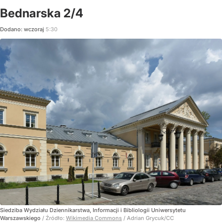
Bednarska 2/4
Dodano:
wczoraj
5:30
Siedziba Wydziału Dziennikarstwa, Informacji i Bibliologii Uniwersytetu
Warszawskiego
/ Źródło:
Wikimedia Commons
/
Adrian Grycuk/CC