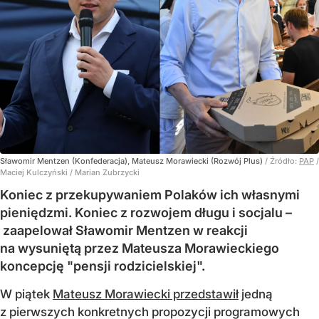
Sławomir Mentzen (Konfederacja), Mateusz Morawiecki (Rozwój Plus)
/ Źródło:
PAP
/
Maciej Kulczyński / Marian Zubrzycki
Koniec z przekupywaniem Polaków ich własnymi
pieniędzmi. Koniec z rozwojem długu i socjalu –
zaapelował Sławomir Mentzen w reakcji
na wysuniętą przez Mateusza Morawieckiego
koncepcję "pensji rodzicielskiej".
W piątek
Mateusz Morawiecki przedstawił
jedną
z pierwszych konkretnych propozycji programowych