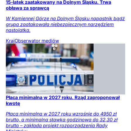
15-latek zaatakowany na Dolnym Śląsku. Trwa
obława za sprawcą
W Kamiennej Górze na Dolnym Śląsku napastnik bądź
grupa zaatakowała niebezpiecznym narzędziem
nastolatka.
Kraj
Obserwator mediów
Płaca minimalna w 2027 roku. Rząd zaproponował
kwotę
Płaca minimalna w 2027 roku wzrośnie do 4950 zł
brutto, a minimalna stawka godzinowa do 32,30 zł
brutto – zakłada projekt rozporządzenia Rady