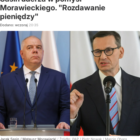
Morawieckiego. "Rozdawanie
pieniędzy"
Dodano:
wczoraj
20:35
Jacek Sasin / Mateusz Morawiecki
/ Źródło:
PAP
/
Piotr Nowak / Marcin Obara