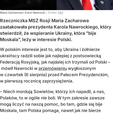
Maria Zacharowa i Karol Nawrocki
/ Źródło:
PAP
Rzeczniczka MSZ Rosji Maria Zacharowa
zaatakowała prezydenta Karola Nawrockiego, który
stwierdził, że wspieranie Ukrainy, która "bije
Moskala", leży w interesie Polski.
W polskim interesie jest to, aby Ukraina i żołnierze
ukraińscy radzili sobie jak najlepiej z postsowiecką
Federacją Rosyjską, jak najdalej ich trzymali od Polski –
mówił Nawrocki w
przemówieniu
wygłoszonym
w czwartek (6 sierpnia) przed Pałacem Prezydenckim,
w pierwszą rocznicę zaprzysiężenia.
– Niech mordują Sowietów, którzy ich napadli, a nas,
Polaków, to w ogóle nie boli. W tym zakresie zawsze
mogą liczyć na naszą pomoc, bo tam, gdzie się bije
Moskala, tam Polska pomaga, nawet jak nie bierze