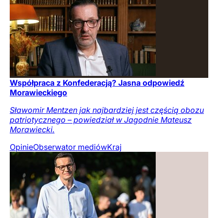
Współpraca z Konfederacją? Jasna odpowiedź
Morawieckiego
Sławomir Mentzen jak najbardziej jest częścią obozu
patriotycznego – powiedział w Jagodnie Mateusz
Morawiecki.
Opinie
Obserwator mediów
Kraj