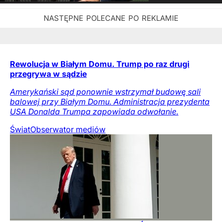
Rewolucja w Białym Domu. Trump po raz drugi
przegrywa w sądzie
Amerykański sąd ponownie wstrzymał budowę sali
balowej przy Białym Domu. Administracja prezydenta
USA Donalda Trumpa zapowiada odwołanie.
Świat
Obserwator mediów