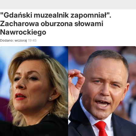
"Gdański muzealnik zapomniał".
Zacharowa oburzona słowami
Nawrockiego
Dodano:
wczoraj
19:45