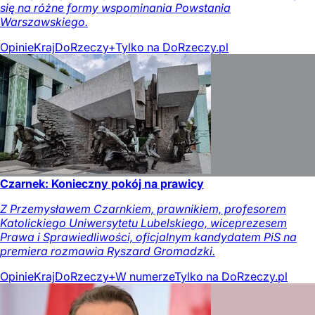
się na różne formy wspominania Powstania
Warszawskiego.
Opinie
Kraj
DoRzeczy+
Tylko na DoRzeczy.pl
Czarnek: Konieczny pokój na prawicy
Z Przemysławem Czarnkiem, prawnikiem, profesorem
Katolickiego Uniwersytetu Lubelskiego, wiceprezesem
Prawa i Sprawiedliwości, oficjalnym kandydatem PiS na
premiera rozmawia Ryszard Gromadzki.
Opinie
Kraj
DoRzeczy+
W numerze
Tylko na DoRzeczy.pl