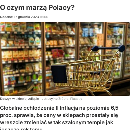
O czym marzą Polacy?
Dodano:
17
grudnia
2023
16:00
Koszyk w sklepie, zdjęcie ilustracyjne
Źródło:
Pixabay
Globalne ochłodzenie II Inflacja na poziomie 6,5
proc. sprawia, że ceny w sklepach przestały się
wreszcie zmieniać w tak szalonym tempie jak
jeszcze rok temu.