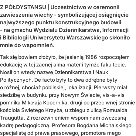
Z PÓŁDYSTANSU | Uczestnictwo w ceremonii
zawieszenia wiechy - symbolizującej osiągnięcie
najwyższego punktu konstrukcyjnego budowli
- na gmachu Wydziału Dziennikarstwa, Informacji
i Bibliologii Uniwersytetu Warszawskiego skłoniło
mnie do wspomnień.
Tak się bowiem złożyło, że jesienią 1986 rozpocząłem
edukację w tej zacnej alma mater i tymże fakultecie.
Nosił on wtedy nazwę Dziennikarstwa i Nauk
Politycznych. De facto były to dwa odrębne byty
o różnej, chociaż pobliskiej, lokalizacji. Pierwszy miał
siedzibę w budynku przy Nowym Świecie, vis-a-vis
pomnika Mikołaja Kopernika, drugi po przeciwnej stronie
kościoła Świętego Krzyża, u zbiegu z ulicą Romualda
Traugutta. Z rozrzewnieniem wspominam ówczesną
kadrę pedagogiczną. Profesora Bogdana Michalskiego,
specjalistę od prawa prasowego, promotora mego