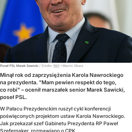
Poseł PSL Marek Sawicki
/ Źródło:
PAP
/
Marcin Obara
Minął rok od zaprzysiężenia Karola Nawrockiego
na prezydenta. "Mam pewien respekt do tego,
co robi" – ocenił marszałek senior Marek Sawicki,
poseł PSL.
W Pałacu Prezydenckim ruszył cykl konferencji
poświęconych projektom ustaw Karola Nawrockiego.
Jak przekazał szef Gabinetu Prezydenta RP Paweł
Szefernaker, rozmawiano o CPK.