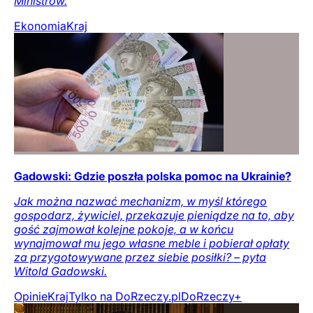
Ministrów.
Ekonomia
Kraj
Gadowski: Gdzie poszła polska pomoc na Ukrainie?
Jak można nazwać mechanizm, w myśl którego
gospodarz, żywiciel, przekazuje pieniądze na to, aby
gość zajmował kolejne pokoje, a w końcu
wynajmował mu jego własne meble i pobierał opłaty
za przygotowywane przez siebie posiłki? – pyta
Witold Gadowski.
Opinie
Kraj
Tylko na DoRzeczy.pl
DoRzeczy+