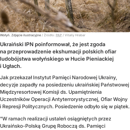
Wołyń. Zdjęcie ilustracyjne
/ Źródło:
PAP
/
Vitaliy Hrabar
Ukraiński IPN poinformował, że jest zgoda
na przeprowadzenie ekshumacji polskich ofiar
ludobójstwa wołyńskiego w Hucie Pieniackiej
i Ugłach.
Jak przekazał Instytut Pamięci Narodowej Ukrainy,
decyzje zapadły na posiedzeniu ukraińskiej Państwowej
Międzyresortowej Komisji ds. Upamiętnienia
Uczestników Operacji Antyterrorystycznej, Ofiar Wojny
i Represji Politycznych. Posiedzenie odbyło się w piątek.
"W ramach realizacji ustaleń osiągniętych przez
Ukraińsko-Polską Grupę Roboczą ds. Pamięci