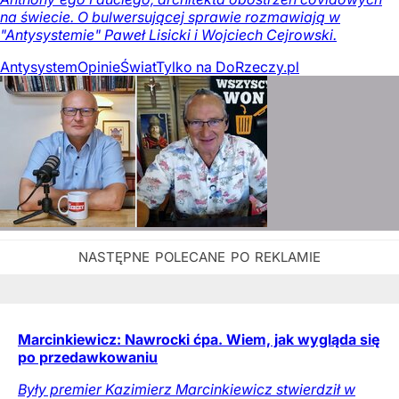
na świecie. O bulwersującej sprawie rozmawiają w
"Antysystemie" Paweł Lisicki i Wojciech Cejrowski.
Antysystem
Opinie
Świat
Tylko na DoRzeczy.pl
Marcinkiewicz: Nawrocki ćpa. Wiem, jak wygląda się
po przedawkowaniu
Były premier Kazimierz Marcinkiewicz stwierdził w