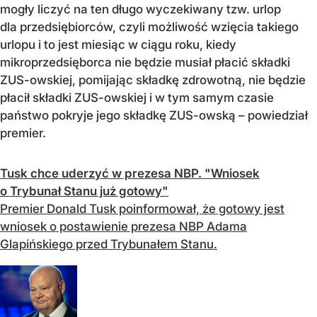
mogły liczyć na ten długo wyczekiwany tzw. urlop
dla przedsiębiorców, czyli możliwość wzięcia takiego
urlopu i to jest miesiąc w ciągu roku, kiedy
mikroprzedsięborca nie będzie musiał płacić składki
ZUS-owskiej, pomijając składkę zdrowotną, nie będzie
płacił składki ZUS-owskiej i w tym samym czasie
państwo pokryje jego składkę ZUS-owską – powiedział
premier.
Tusk chce uderzyć w prezesa NBP. "Wniosek
o Trybunał Stanu już gotowy"
Premier Donald Tusk poinformował, że gotowy jest
wniosek o postawienie prezesa NBP Adama
Glapińskiego przed Trybunałem Stanu.