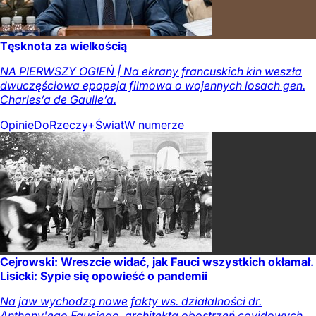
Tęsknota za wielkością
NA PIERWSZY OGIEŃ | Na ekrany francuskich kin weszła
dwuczęściowa epopeja filmowa o wojennych losach gen.
Charles’a de Gaulle’a.
Opinie
DoRzeczy+
Świat
W numerze
Cejrowski: Wreszcie widać, jak Fauci wszystkich okłamał.
Lisicki: Sypie się opowieść o pandemii
Na jaw wychodzą nowe fakty ws. działalności dr.
Anthony'ego Fauciego, architekta obostrzeń covidowych