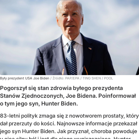
Były prezydent USA Joe Biden
/ Źródło:
PAP/EPA
/
TING SHEN / POOL
Pogorszył się stan zdrowia byłego prezydenta
Stanów Zjednoczonych, Joe Bidena. Poinformował
o tym jego syn, Hunter Biden.
83-letni polityk zmaga się z nowotworem prostaty, który
dał przerzuty do kości. Najnowsze informacje przekazał
jego syn Hunter Biden. Jak przyznał, choroba powoduje
u ojca silny ból i jest dla niego wyniszczająca. Hunter