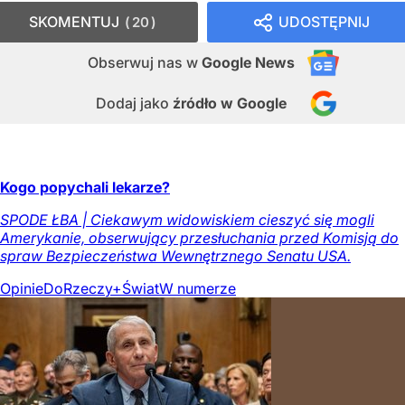
SKOMENTUJ
UDOSTĘPNIJ
20
Obserwuj nas
w
Google News
Dodaj jako
źródło w Google
Kogo popychali lekarze?
SPODE ŁBA | Ciekawym widowiskiem cieszyć się mogli
Amerykanie, obserwujący przesłuchania przed Komisją do
spraw Bezpieczeństwa Wewnętrznego Senatu USA.
Opinie
DoRzeczy+
Świat
W numerze