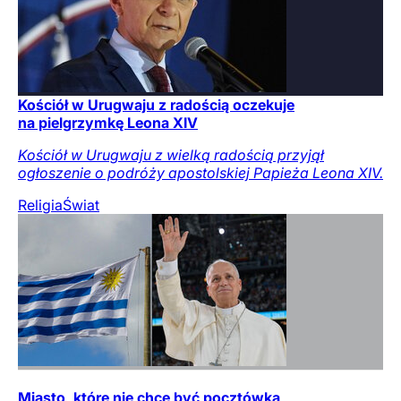
Kościół w Urugwaju z radością oczekuje
na pielgrzymkę Leona XIV
Kościół w Urugwaju z wielką radością przyjął
ogłoszenie o podróży apostolskiej Papieża Leona XIV.
Religia
Świat
Miasto, które nie chce być pocztówką