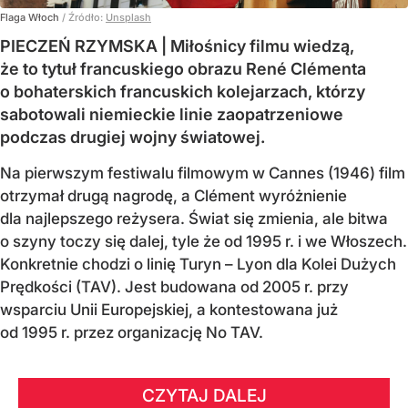
Flaga Włoch
/ Źródło:
Unsplash
PIECZEŃ RZYMSKA | Miłośnicy filmu wiedzą,
że to tytuł francuskiego obrazu René Clémenta
o bohaterskich francuskich kolejarzach, którzy
sabotowali niemieckie linie zaopatrzeniowe
podczas drugiej wojny światowej.
Na pierwszym festiwalu filmowym w Cannes (1946) film
otrzymał drugą nagrodę, a Clément wyróżnienie
dla najlepszego reżysera. Świat się zmienia, ale bitwa
o szyny toczy się dalej, tyle że od 1995 r. i we Włoszech.
Konkretnie chodzi o linię Turyn – Lyon dla Kolei Dużych
Prędkości (TAV). Jest budowana od 2005 r. przy
wsparciu Unii Europejskiej, a kontestowana już
od 1995 r. przez organizację No TAV.
CZYTAJ DALEJ