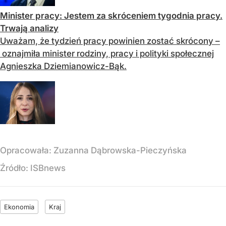
Minister pracy: Jestem za skróceniem tygodnia pracy.
Trwają analizy
Uważam, że tydzień pracy powinien zostać skrócony –
oznajmiła minister rodziny, pracy i polityki społecznej
Agnieszka Dziemianowicz-Bąk.
Opracowała:
Zuzanna Dąbrowska-Pieczyńska
Źródło:
ISBnews
Ekonomia
Kraj