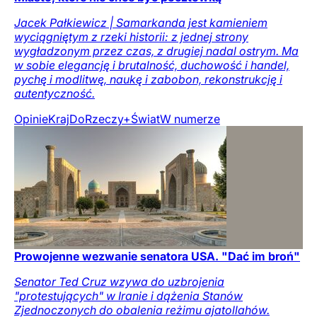
Jacek Pałkiewicz | Samarkanda jest kamieniem
wyciągniętym z rzeki historii: z jednej strony
wygładzonym przez czas, z drugiej nadal ostrym. Ma
w sobie elegancję i brutalność, duchowość i handel,
pychę i modlitwę, naukę i zabobon, rekonstrukcję i
autentyczność.
Opinie
Kraj
DoRzeczy+
Świat
W numerze
Prowojenne wezwanie senatora USA. "Dać im broń"
Senator Ted Cruz wzywa do uzbrojenia
"protestujących" w Iranie i dążenia Stanów
Zjednoczonych do obalenia reżimu ajatollahów.