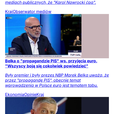
mediach publicznych, że "Karol Nawrocki ćpa".
Kraj
Obserwator mediów
Belka o "propagandzie PiS" ws. przyjęcia euro.
"Wszyscy boją się cokolwiek powiedzieć"
Były premier i były prezes NBP Marek Belka uważa, że
przez "propagandę PiS", obecnie temat
wprowadzenia w Polsce euro jest tematem tabu.
Ekonomia
Opinie
Kraj