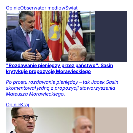
Opinie
Obserwator mediów
Świat
"Rozdawanie pieniędzy przez państwo". Sasin
krytykuje propozycję Morawieckiego
Po prostu rozdawanie pieniędzy – tak Jacek Sasin
skomentował jedną z propozycji stowarzyszenia
Mateusza Morawieckiego.
Opinie
Kraj