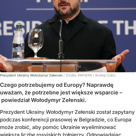
Prezydent Ukrainy Wołodymyr Zełenski
/ Źródło:
PAP/EPA
/
Andrej Cukic
Czego potrzebujemy od Europy? Naprawdę
uważam, że potrzebne jest większe wsparcie –
powiedział Wołodymyr Zełenski.
Prezydent Ukrainy Wołodymyr Zełenski został zapytany
podczas konferencji prasowej w Belgradzie, co Europa
może zrobić, aby pomóc Ukrainie wyeliminować
większą liczbę rosyjskich żołnierzy. Odpowiadając