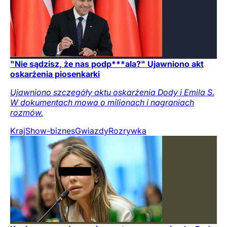
"Nie sądzisz, że nas podp***ala?" Ujawniono akt
oskarżenia piosenkarki
Ujawniono szczegóły aktu oskarżenia Dody i Emila S.
W dokumentach mowa o milionach i nagraniach
rozmów.
Kraj
Show-biznes
Gwiazdy
Rozrywka