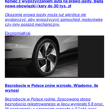
Koniec z wypożyczaniem auta na prawo jazdy. Będą
nowe obowiązki i kary do 30 tys. zł
Okazanie prawa jazdy może już wkrótce nie
wystarczyć, aby wypożyczyć samochód, motorówkę
czy inny pojazd mechaniczny.
Ekonomia
Kraj
Bezrobocie w Polsce znów wzrosło. Wiadomo, ile
wynosi
Bezrobocie w Polsce rośnie. Szacowana stopa
bezrobocia rejestrowanego w lipcu wyniosła 5,9 proc.
W porównaniu z czerwcem wzrosła o 0,1 pkt. proc.