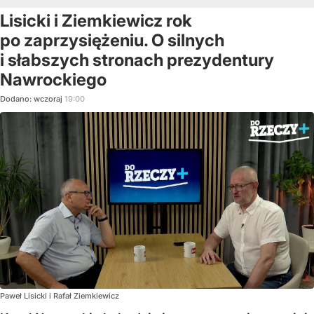
Lisicki i Ziemkiewicz rok
po zaprzysiężeniu. O silnych
i słabszych stronach prezydentury
Nawrockiego
Dodano:
wczoraj
19:00
Paweł Lisicki i Rafał Ziemkiewicz