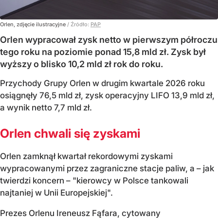
Orlen, zdjęcie ilustracyjne
/ Źródło:
PAP
Orlen wypracował zysk netto w pierwszym półroczu
tego roku na poziomie ponad 15,8 mld zł. Zysk był
wyższy o blisko 10,2 mld zł rok do roku.
Przychody Grupy Orlen w drugim kwartale 2026 roku
osiągnęły 76,5 mld zł, zysk operacyjny LIFO 13,9 mld zł,
a wynik netto 7,7 mld zł.
Orlen chwali się zyskami
Orlen zamknął kwartał rekordowymi zyskami
wypracowanymi przez zagraniczne stacje paliw, a – jak
twierdzi koncern – "kierowcy w Polsce tankowali
najtaniej w Unii Europejskiej".
Prezes Orlenu Ireneusz Fąfara, cytowany