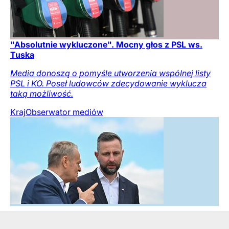
"Absolutnie wykluczone". Mocny głos z PSL ws.
Tuska
Media donoszą o pomyśle utworzenia wspólnej listy
PSL i KO. Poseł ludowców zdecydowanie wyklucza
taką możliwość.
Kraj
Obserwator mediów