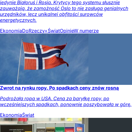
jedynie Białoruś i Rosja. Krytycy tego systemu słusznie
zauważają, że zamożność Oslo to nie zasługa genialnych
urzędników, lecz unikalnej obfitości surowców
energetycznych.
Ekonomia
DoRzeczy+
Świat
Opinie
W numerze
Zwrot na rynku ropy. Po spadkach ceny znów rosną
Podrożała ropa w USA. Cena za baryłkę ropy, po
wcześniejszych spadkach, ponownie poszybowała w górę.
Ekonomia
Świat