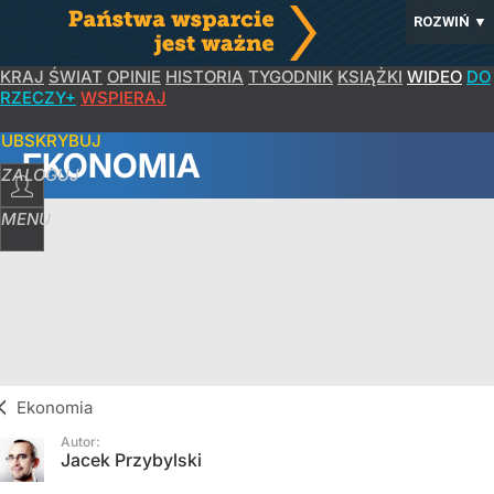
ROZWIŃ
▼
KRAJ
ŚWIAT
OPINIE
HISTORIA
TYGODNIK
KSIĄŻKI
WIDEO
DO
RZECZY+
WSPIERAJ
SUBSKRYBUJ
EKONOMIA
ZALOGUJ
MENU
Ekonomia
Autor:
Jacek Przybylski