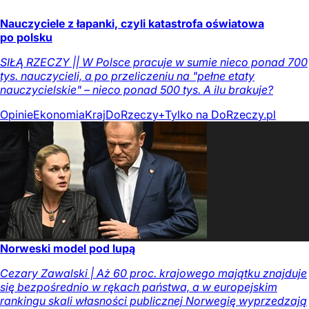
Nauczyciele z łapanki, czyli katastrofa oświatowa
po polsku
SIŁĄ RZECZY || W Polsce pracuje w sumie nieco ponad 700
tys. nauczycieli, a po przeliczeniu na "pełne etaty
nauczycielskie" – nieco ponad 500 tys. A ilu brakuje?
Opinie
Ekonomia
Kraj
DoRzeczy+
Tylko na DoRzeczy.pl
Norweski model pod lupą
Cezary Zawalski | Aż 60 proc. krajowego majątku znajduje
się bezpośrednio w rękach państwa, a w europejskim
rankingu skali własności publicznej Norwegię wyprzedzają