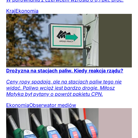
Kraj
Ekonomia
Drożyzna na stacjach paliw. Kiedy reakcja rządu?
Ceny ropy spadają, ale na stacjach paliw tego nie
widać. Paliwo wciąż jest bardzo drogie. Miłosz
Motyka był pytany o powrót pakietu CPN.
Ekonomia
Obserwator mediów