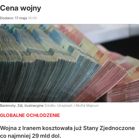
Cena wojny
Dodano:
17
maja
16:00
Banknoty. Zdj. ilustracyjne
Źródło:
Unsplash
/
Mufid Majnun
GLOBALNE OCHŁODZENIE
Wojna z Iranem kosztowała już Stany Zjednoczone
co najmniej 29 mld dol.