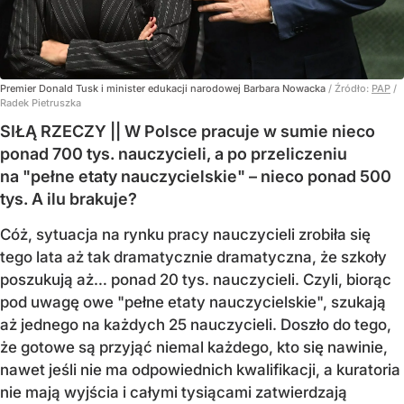
Premier Donald Tusk i minister edukacji narodowej Barbara Nowacka
/ Źródło:
PAP
/
Radek Pietruszka
SIŁĄ RZECZY || W Polsce pracuje w sumie nieco
ponad 700 tys. nauczycieli, a po przeliczeniu
na "pełne etaty nauczycielskie" – nieco ponad 500
tys. A ilu brakuje?
Cóż, sytuacja na rynku pracy nauczycieli zrobiła się
tego lata aż tak dramatycznie dramatyczna, że szkoły
poszukują aż… ponad 20 tys. nauczycieli. Czyli, biorąc
pod uwagę owe "pełne etaty nauczycielskie", szukają
aż jednego na każdych 25 nauczycieli. Doszło do tego,
że gotowe są przyjąć niemal każdego, kto się nawinie,
nawet jeśli nie ma odpowiednich kwalifikacji, a kuratoria
nie mają wyjścia i całymi tysiącami zatwierdzają