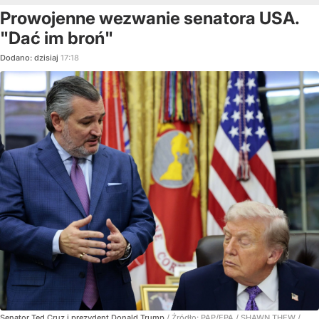
Prowojenne wezwanie senatora USA.
"Dać im broń"
Dodano:
dzisiaj
17:18
Senator Ted Cruz i prezydent Donald Trump
/ Źródło:
PAP/EPA
/
SHAWN THEW /