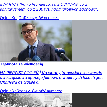
#WARTO | "Panie Premierze, co z COVID-19, co z
sanitaryzmem, co z 200 tys. nadmiarowych zgonów?".
Opinie
Kraj
DoRzeczy+
W numerze
Tęsknota za wielkością
NA PIERWSZY OGIEŃ | Na ekrany francuskich kin weszła
dwuczęściowa epopeja filmowa o wojennych losach gen.
Charles’a de Gaulle’a.
Opinie
DoRzeczy+
Świat
W numerze