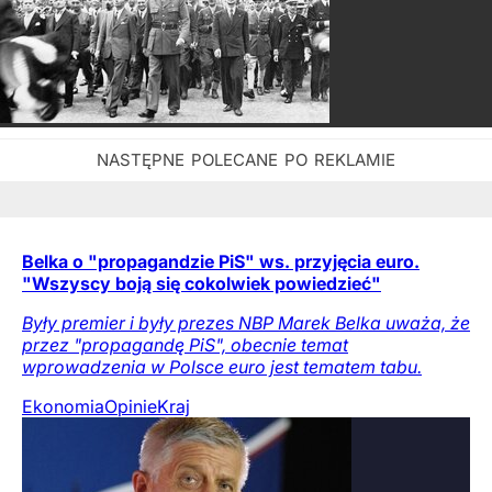
Belka o "propagandzie PiS" ws. przyjęcia euro.
"Wszyscy boją się cokolwiek powiedzieć"
Były premier i były prezes NBP Marek Belka uważa, że
przez "propagandę PiS", obecnie temat
wprowadzenia w Polsce euro jest tematem tabu.
Ekonomia
Opinie
Kraj