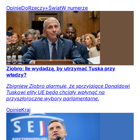
Opinie
DoRzeczy+
Świat
W numerze
Ziobro: Ile wydadzą, by utrzymać Tuska przy
władzy?
Zbigniew Ziobro alarmuje, że sprzyjające Donaldowi
Tuskowi elity UE będą chciały wpłynąć na
przyszłoroczne wybory parlamentarne.
Opinie
Kraj