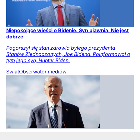
Niepokojące wieści o Bidenie. Syn ujawnia: Nie jest
dobrze
Pogorszył się stan zdrowia byłego prezydenta
Stanów Zjednoczonych, Joe Bidena. Poinformował o
tym jego syn, Hunter Biden.
Świat
Obserwator mediów