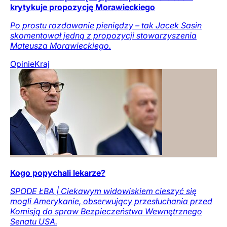
krytykuje propozycję Morawieckiego
Po prostu rozdawanie pieniędzy – tak Jacek Sasin
skomentował jedną z propozycji stowarzyszenia
Mateusza Morawieckiego.
Opinie
Kraj
Kogo popychali lekarze?
SPODE ŁBA | Ciekawym widowiskiem cieszyć się
mogli Amerykanie, obserwujący przesłuchania przed
Komisją do spraw Bezpieczeństwa Wewnętrznego
Senatu USA.