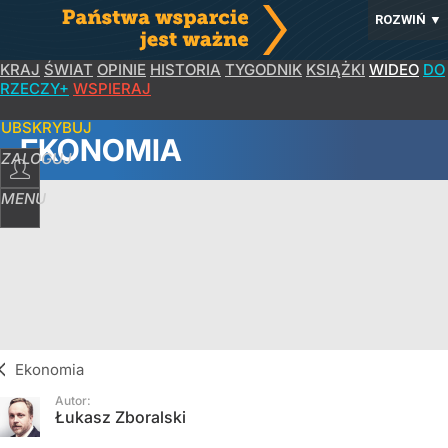
ROZWIŃ
▼
KRAJ
ŚWIAT
OPINIE
HISTORIA
TYGODNIK
KSIĄŻKI
WIDEO
DO
RZECZY+
WSPIERAJ
SUBSKRYBUJ
EKONOMIA
ZALOGUJ
MENU
Ekonomia
Autor:
Łukasz Zboralski