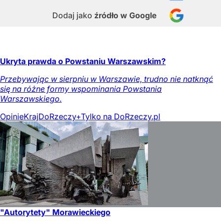
Dodaj jako
źródło w Google
Ukryta prawda o Powstaniu Warszawskim?
Przebywając w sierpniu w Warszawie, trudno nie natknąć
się na różne formy wspominania Powstania
Warszawskiego.
Opinie
Kraj
DoRzeczy+
Tylko na DoRzeczy.pl
"Autorytety" Morawieckiego