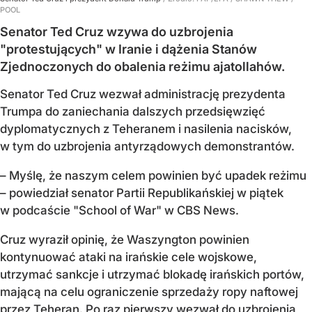
POOL
Senator Ted Cruz wzywa do uzbrojenia
"protestujących" w Iranie i dążenia Stanów
Zjednoczonych do obalenia reżimu ajatollahów.
Senator Ted Cruz wezwał administrację prezydenta
Trumpa do zaniechania dalszych przedsięwzięć
dyplomatycznych z Teheranem i nasilenia nacisków,
w tym do uzbrojenia antyrządowych demonstrantów.
– Myślę, że naszym celem powinien być upadek reżimu
– powiedział senator Partii Republikańskiej w piątek
w podcaście "School of War" w CBS News.
Cruz wyraził opinię, że Waszyngton powinien
kontynuować ataki na irańskie cele wojskowe,
utrzymać sankcje i utrzymać blokadę irańskich portów,
mającą na celu ograniczenie sprzedaży ropy naftowej
przez Teheran. Po raz pierwszy wezwał do uzbrojenia