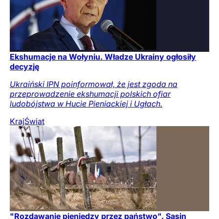
Ekshumacje na Wołyniu. Władze Ukrainy ogłosiły
decyzję
Ukraiński IPN poinformował, że jest zgoda na
przeprowadzenie ekshumacji polskich ofiar
ludobójstwa w Hucie Pieniackiej i Ugłach.
Kraj
Świat
"Rozdawanie pieniędzy przez państwo". Sasin