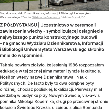
Siedziba Wydziału Dziennikarstwa, Informacji i Bibliologii Uniwersytetu
Warszawskiego
/ Źródło:
Wikimedia Commons
/
Adrian Grycuk/CC
Z PÓŁDYSTANSU | Uczestnictwo w ceremonii
zawieszenia wiechy - symbolizującej osiągnięcie
najwyższego punktu konstrukcyjnego budowli
- na gmachu Wydziału Dziennikarstwa, Informacji
i Bibliologii Uniwersytetu Warszawskiego skłoniło
mnie do wspomnień.
Tak się bowiem złożyło, że jesienią 1986 rozpocząłem
edukację w tej zacnej alma mater i tymże fakultecie.
Nosił on wtedy nazwę Dziennikarstwa i Nauk
Politycznych. De facto były to dwa odrębne byty
o różnej, chociaż pobliskiej, lokalizacji. Pierwszy miał
siedzibę w budynku przy Nowym Świecie, vis-a-vis
pomnika Mikołaja Kopernika, drugi po przeciwnej stronie
kościoła Świętego Krzyża, u zbiegu z ulicą Romualda