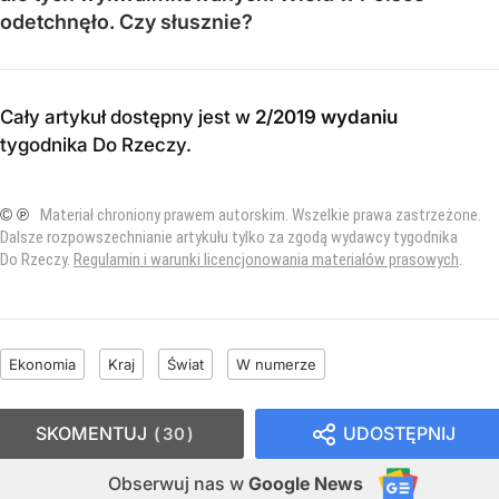
odetchnęło. Czy słusznie?
Cały artykuł dostępny jest w
2/2019 wydaniu
tygodnika Do Rzeczy
.
© ℗
Materiał chroniony prawem autorskim. Wszelkie prawa zastrzeżone.
Dalsze rozpowszechnianie artykułu tylko za zgodą wydawcy tygodnika
Do Rzeczy.
Regulamin i warunki licencjonowania materiałów prasowych
.
Ekonomia
Kraj
Świat
W numerze
SKOMENTUJ
UDOSTĘPNIJ
30
Obserwuj nas
w
Google News