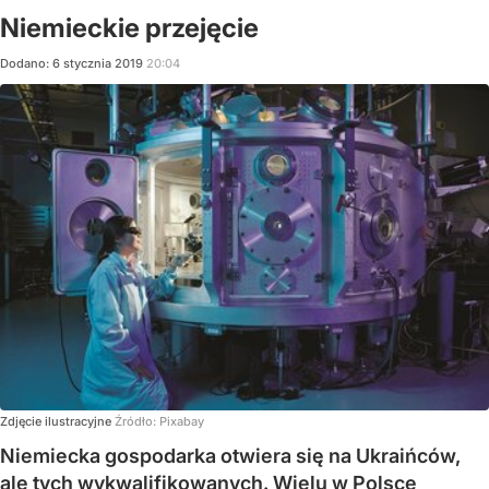
Niemieckie przejęcie
Dodano:
6
stycznia
2019
20:04
Zdjęcie ilustracyjne
Źródło:
Pixabay
Niemiecka gospodarka otwiera się na Ukraińców,
ale tych wykwalifikowanych. Wielu w Polsce