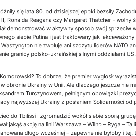
niły się lata 80. od dzisiejszej epoki bezsiły Zacho
 II, Ronalda Reagana czy Margaret Thatcher - wolny św
iał demonstrować w aktywny sposób swój sprzeciw wo
go siebie Putina i jest traktowany jak lekceważony 
Waszyngton nie zwołuje ani szczytu liderów NATO an
ie granicy polsko-ukraińskiej silnymi oddziałami US
w Komorowski? To dobrze, że premier wygłosił wyrazist
ji w obronie Ukrainy w Unii. Ale dlaczego jeszcze nie
łeksandrem Turczynowem, pełniącym obowiązki prezy
Rady najwyższej Ukrainy z posłaniem Solidarności od
ieć do Tbilissi i zgromadzić wokół siebie sporą gru
jakąś akcję na linii Warszawa – Wilno – Ryga – Tallin
nowana długo wcześniej – zapewne nie byłoby i tej, t