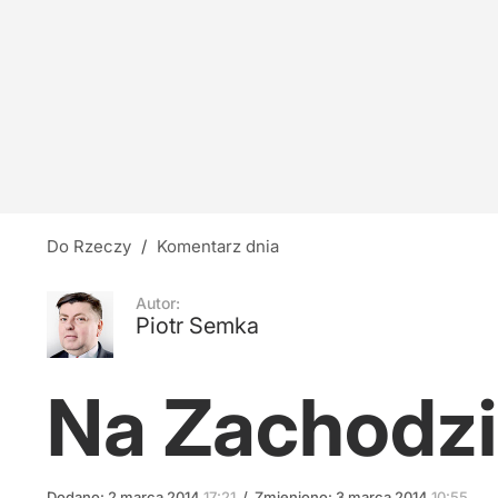
Płaca minimalna w 2027 roku. Rząd zapropono
6
Wcześniej Kaczyński, teraz Morawiecki. "Nie 
3
Do Rzeczy
/
Komentarz dnia
Sankcje na Rosję i Iran. Senat USA przegłoso
Autor:
Piotr Semka
5
Na Zachodzi
Dodano:
2
marca
2014
17:21
/
Zmieniono:
3
marca
2014
10:55