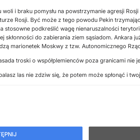
oli i braku pomysłu na powstrzymanie agresji Rosji –
turze Rosji. Być może z tego powodu Pekin trzymając
a stosowne podkreślić wagę nienaruszalności terytoria
iej skłonności do zabierania ziem sąsiadom. Ankara j
adzą marionetek Moskwy z tzw. Autonomicznego Rzą
ada troski o współplemienców poza granicami nie jes
alasz las nie zdziw się, że potem może spłonąć i two
ĘPNIJ