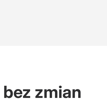
wał kwotę
realizowałbym tego"
wał ustawę Grahama
 bez zmian