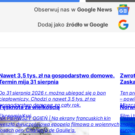
Obserwuj nas
w
Google News
Dodaj jako
źródło w Google
Nawet 3,5 tys. zł na gospodarstwo domowe.
Zwrot
Termin mija 31 sierpnia
Zaska
Do 31 sierpnia 2026 r. można ubiegać się o bon
Ten pr
ciepłowniczy. Chodzi o nawet 3,5 tys. zł na
– powi
gospodarstwo domowe za cały rok.
Miszcz
Tęsknota za wielkością
Norwe
Ekonomia
Kraj
Film i 
NA PIERWSZY OGIEŃ | Na ekrany francuskich kin
Cezary
weszła dwuczęściowa epopeja filmowa o wojennych
znajdu
losach gen. Charles’a de Gaulle’a.
europe