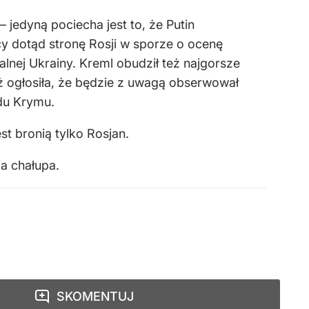
 jedyną pociecha jest to, że Putin
y dotąd stronę Rosji w sporze o ocenę
lnej Ukrainy. Kreml obudził też najgorsze
uż ogłosiła, że będzie z uwagą obserwował
du Krymu.
t bronią tylko Rosjan.
ja chałupa.
SKOMENTUJ