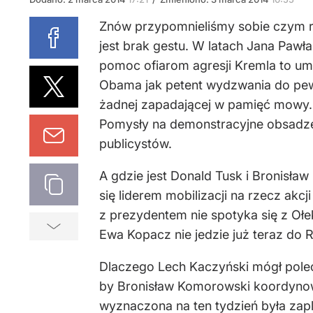
Znów przypomnieliśmy sobie czym róż
jest brak gestu. W latach Jana Pawła
pomoc ofiarom agresji Kremla to um
Obama jak petent wydzwania do pewne
żadnej zapadającej w pamięć mowy. 
Pomysły na demonstracyjne obsadzen
publicystów.
A gdzie jest Donald Tusk i Bronisła
się liderem mobilizacji na rzecz akc
z prezydentem nie spotyka się z O
Ewa Kopacz nie jedzie już teraz do 
Dlaczego Lech Kaczyński mógł polec
by Bronisław Komorowski koordynował 
wyznaczona na ten tydzień była zapla