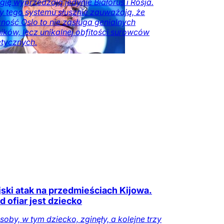
ię wyprzedzają jedynie Białoruś i Rosja.
y tego systemu słusznie zauważają, że
ość Oslo to nie zasługa genialnych
ików, lecz unikalnej obfitości surowców
tycznych.
mia
DoRzeczy+
Świat
Opinie
W
ze
ski atak na przedmieściach Kijowa.
 ofiar jest dziecko
soby, w tym dziecko, zginęły, a kolejne trzy