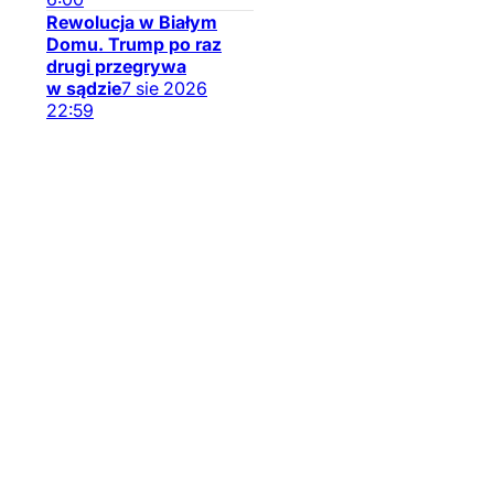
zaapelował Sławomir 
Rewolucja w Białym
wysuniętą przez Mat
Domu. Trump po raz
koncepcję "pensji rodz
drugi przegrywa
w sądzie
7
sie
2026
22:59