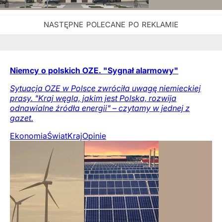
Niemcy o polskich OZE. "Sygnał alarmowy"
Sytuacja OZE w Polsce zwróciła uwagę niemieckiej
prasy. "Kraj węgla, jakim jest Polska, rozwija
odnawialne źródła energii" – czytamy w jednej z
gazet.
Ekonomia
Świat
Kraj
Opinie