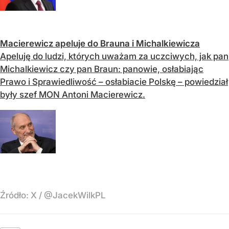
Macierewicz apeluje do Brauna i Michalkiewicza
Apeluję do ludzi, których uważam za uczciwych, jak pan
Michalkiewicz czy pan Braun: panowie, osłabiając
Prawo i Sprawiedliwość – osłabiacie Polskę – powiedział
były szef MON Antoni Macierewicz.
Źródło:
X
/
@JacekWilkPL