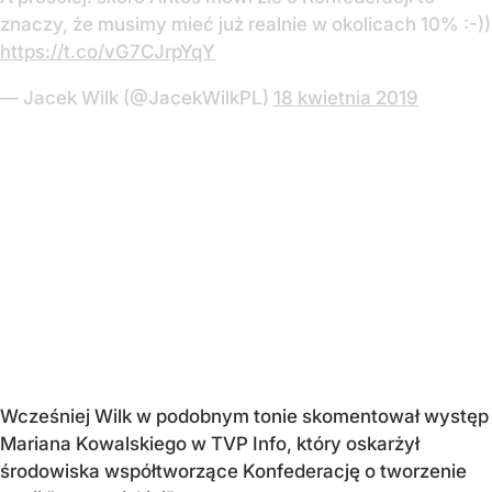
znaczy, że musimy mieć już realnie w okolicach 10% :-))
https://t.co/vG7CJrpYqY
— Jacek Wilk (@JacekWilkPL)
18 kwietnia 2019
Wcześniej Wilk w podobnym tonie skomentował występ
Mariana Kowalskiego w TVP Info, który oskarżył
środowiska współtworzące Konfederację o tworzenie