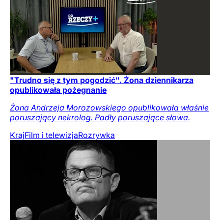
"Trudno się z tym pogodzić". Żona dziennikarza
opublikowała pożegnanie
Żona Andrzeja Morozowskiego opublikowała właśnie
poruszający nekrolog. Padły poruszające słowa.
Kraj
Film i telewizja
Rozrywka