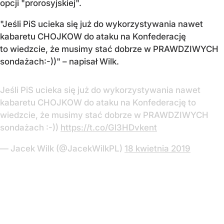
opcji "prorosyjskiej".
"Jeśli PiS ucieka się już do wykorzystywania nawet
kabaretu CHOJKOW do ataku na Konfederację
to wiedzcie, że musimy stać dobrze w PRAWDZIWYCH
sondażach:-))" – napisał Wilk.
Jeśli PiS ucieka się już do wykorzystywania nawet
kabaretu CHOJKOW do ataku na Konfederację to
wiedzcie, że musimy stać dobrze w PRAWDZIWYCH
sondażach :-))
https://t.co/Gl3HDvkent
— Jacek Wilk (@JacekWilkPL)
18 kwietnia 2019