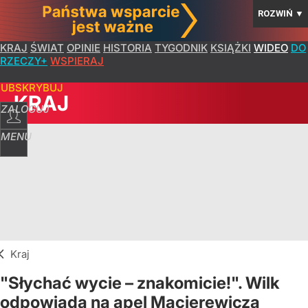
ROZWIŃ
▼
KRAJ
ŚWIAT
OPINIE
HISTORIA
TYGODNIK
KSIĄŻKI
WIDEO
DO
RZECZY+
WSPIERAJ
SUBSKRYBUJ
KRAJ
ZALOGUJ
MENU
Kraj
"Słychać wycie – znakomicie!". Wilk
odpowiada na apel Macierewicza