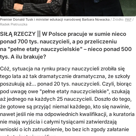
Premier Donald Tusk i minister edukacji narodowej Barbara Nowacka
/ Źródło:
PAP
/
Radek Pietruszka
SIŁĄ RZECZY || W Polsce pracuje w sumie nieco
ponad 700 tys. nauczycieli, a po przeliczeniu
na "pełne etaty nauczycielskie" – nieco ponad 500
tys. A ilu brakuje?
Cóż, sytuacja na rynku pracy nauczycieli zrobiła się
tego lata aż tak dramatycznie dramatyczna, że szkoły
poszukują aż… ponad 20 tys. nauczycieli. Czyli, biorąc
pod uwagę owe "pełne etaty nauczycielskie", szukają
aż jednego na każdych 25 nauczycieli. Doszło do tego,
że gotowe są przyjąć niemal każdego, kto się nawinie,
nawet jeśli nie ma odpowiednich kwalifikacji, a kuratoria
nie mają wyjścia i całymi tysiącami zatwierdzają
wnioski o ich zatrudnienie, bo bez ich zgody załatanie