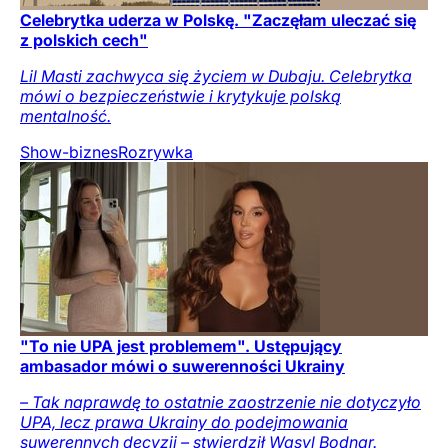
Celebrytka uderza w Polskę. "Zaczęłam uleczać się
z polskich cech"
Lil Masti zachwyca się życiem w Dubaju. Celebrytka
mówi o bezpieczeństwie i krytykuje polską
mentalność.
Show-biznes
Rozrywka
"To nie UPA jest problemem". Ustępujący
ambasador mówi o suwerenności Ukrainy
– Tak naprawdę to ostatnie zaostrzenie nie dotyczyło
UPA, lecz prawa Ukrainy do podejmowania
suwerennych decyzji – stwierdził Wasyl Bodnar.