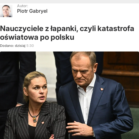
Autor:
Piotr Gabryel
Nauczyciele z łapanki, czyli katastrofa
oświatowa po polsku
Dodano:
dzisiaj
5:30