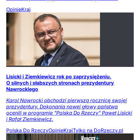
Opinie
Kraj
Lisicki i Ziemkiewicz rok po zaprzysiężeniu.
O silnych i słabszych stronach prezydentury
Nawrockiego
Karol Nawrocki obchodzi pierwszą rocznicę swojej
prezydentury. Dokonania nowej głowy państwa
ocenili w programie "Polska Do Rzeczy" Paweł Lisicki
i Rafał Ziemkiewicz.
Polska Do Rzeczy
Opinie
Kraj
Tylko na DoRzeczy.pl