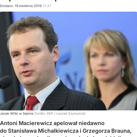
Dodano:
19
kwietnia
2019
13:37
Jacek Wilki w Sejmie
Źródło:
PAP / Leszek Szymański
Antoni Macierewicz apelował niedawno
do Stanisława Michalkiewicza i Grzegorza Brauna,