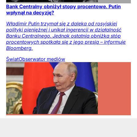
Bank Centralny obniżył stopy procentowe. Putin
wpłynął na decyzję?
Władimir Putin trzymał się z daleka od rosyjskiej
polityki pieniężnej i unikał ingerencji w działalność
Banku Centralnego. Jednak ostatnia obniżka stóp
procentowych spotkała się z jego presją – informuje
Bloomberg.
Świat
Obserwator mediów