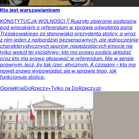
Kto jest warszawianinem
KONSTYTUCJA WOLNOŚCI || Ruszyło zbieranie podpisów
pod wnioskiem o referendum w sprawie odwołania pana
Trzaskowskiego ze stanowiska prezydenta stolicy, a wraz
z nim jeden z najbardziej bezsensownych, ale jednocześnie
charakterystycznych sporów, napędzających emocje nie
tylko wokół tej inicjatywy: kto ma prawo podpis składać
oraz kto ma prawo głosować w referendum. Nie w sensie
prawnym, lecz, by tak rzec, etycznym. A czasami – kto ma
nawet prawo wypowiadać się w sprawie tego, jak
funkcjonuje stolica.
Opinie
Kraj
DoRzeczy+
Tylko na DoRzeczy.pl