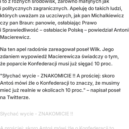
i to z różnych środowisk, zarówno mafijnych jak
i politycznych zagranicznych. Apeluję do takich ludzi,
których uważam za uczciwych, jak pan Michalkiewicz
czy pan Braun: panowie, osłabiając Prawo
i Sprawiedliwość – osłabiacie Polskę – powiedział Antoni
Macierewicz.
Na ten apel radośnie zareagował poseł Wilk. Jego
zdaniem wypowiedź Macierewicza świadczy o tym,
że poparcie Konfederacji musi już sięgać 10 proc.
"Słychać wycie - ZNAKOMICIE !! A prościej: skoro
Antoś mówi źle o Konfederacji to znaczy, że musimy
mieć już realnie w okolicach 10 proc." – napisał poseł
na Twitterze.
Słychać wycie - ZNAKOMICIE !!
A prościej: skoro Antoś mówi źle o Konfederacji to