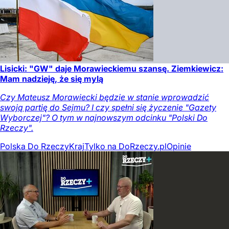
Lisicki: "GW" daje Morawieckiemu szansę. Ziemkiewicz:
Mam nadzieję, że się mylą
Czy Mateusz Morawiecki będzie w stanie wprowadzić
swoją partię do Sejmu? I czy spełni się życzenie "Gazety
Wyborczej"? O tym w najnowszym odcinku "Polski Do
Rzeczy".
Polska Do Rzeczy
Kraj
Tylko na DoRzeczy.pl
Opinie