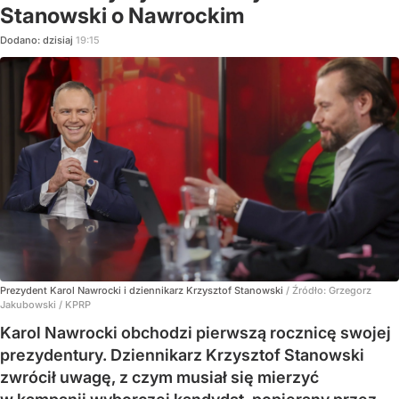
Stanowski o Nawrockim
Dodano:
dzisiaj
19:15
Prezydent Karol Nawrocki i dziennikarz Krzysztof Stanowski
/ Źródło:
Grzegorz
Jakubowski / KPRP
Karol Nawrocki obchodzi pierwszą rocznicę swojej
prezydentury. Dziennikarz Krzysztof Stanowski
zwrócił uwagę, z czym musiał się mierzyć