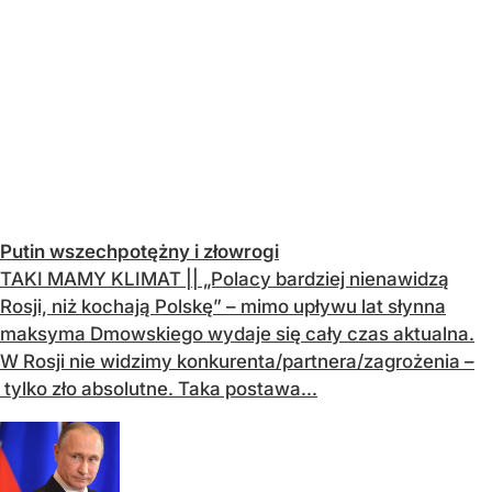
Putin wszechpotężny i złowrogi
TAKI MAMY KLIMAT || „Polacy bardziej nienawidzą
Rosji, niż kochają Polskę” – mimo upływu lat słynna
maksyma Dmowskiego wydaje się cały czas aktualna.
W Rosji nie widzimy konkurenta/partnera/zagrożenia –
tylko zło absolutne. Taka postawa...