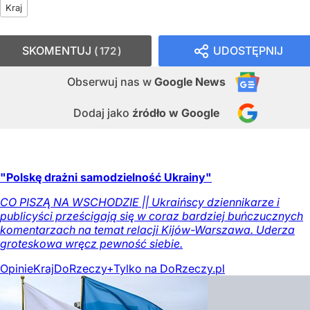
Kraj
SKOMENTUJ
UDOSTĘPNIJ
172
Obserwuj nas
w
Google News
Dodaj jako
źródło w Google
"Polskę drażni samodzielność Ukrainy"
CO PISZĄ NA WSCHODZIE || Ukraińscy dziennikarze i
publicyści prześcigają się w coraz bardziej buńczucznych
komentarzach na temat relacji Kijów-Warszawa. Uderza
groteskowa wręcz pewność siebie.
Opinie
Kraj
DoRzeczy+
Tylko na DoRzeczy.pl