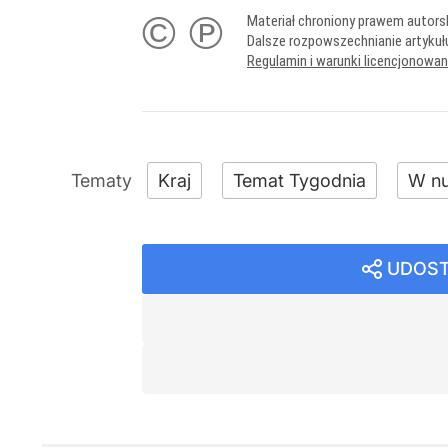
© ℗
Materiał chroniony prawem autors
Dalsze rozpowszechnianie artykuł
Regulamin i warunki licencjonowa
Kraj
Temat Tygodnia
W n
UDOST