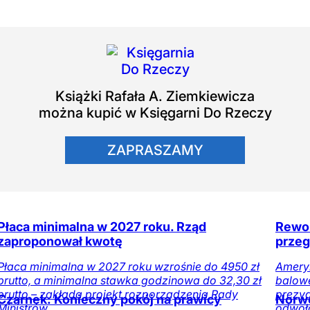
Książki
Rafała A. Ziemkiewicza
można kupić w Księgarni Do Rzeczy
ZAPRASZAMY
Płaca minimalna w 2027 roku. Rząd
Rewol
zaproponował kwotę
przeg
Płaca minimalna w 2027 roku wzrośnie do 4950 zł
Amery
brutto, a minimalna stawka godzinowa do 32,30 zł
balowe
brutto – zakłada projekt rozporządzenia Rady
prezy
Czarnek: Konieczny pokój na prawicy
Norwe
Ministrów.
odwoła