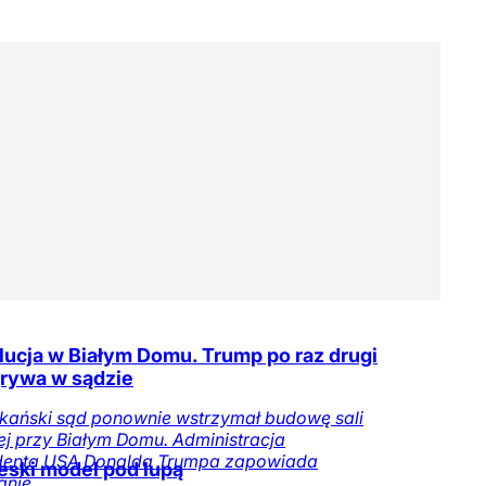
ucja w Białym Domu. Trump po raz drugi
rywa w sądzie
kański sąd ponownie wstrzymał budowę sali
j przy Białym Domu. Administracja
denta USA Donalda Trumpa zapowiada
ski model pod lupą
nie.