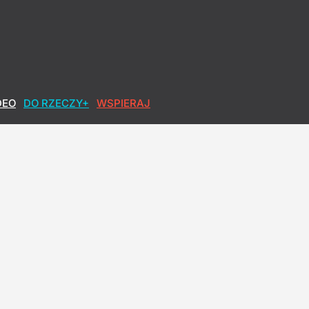
awanie pieniędzy"
DEO
DO RZECZY+
WSPIERAJ
owa po polsku