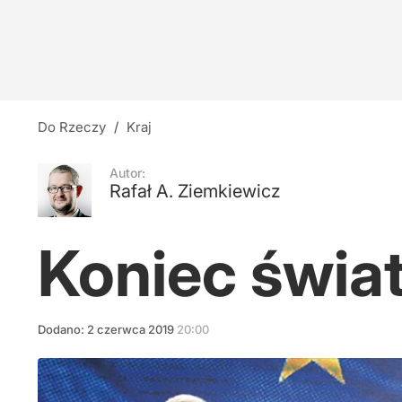
Sankcje na Rosję i Iran. Senat USA przegłoso
4
Wcześniej Kaczyński, teraz Morawiecki. "Nie 
Do Rzeczy
/
Kraj
6
Autor:
Rafał A. Ziemkiewicz
Płaca minimalna w 2027 roku. Rząd zapropono
Koniec świat
dodaj
Dodano:
2
czerwca
2019
20:00